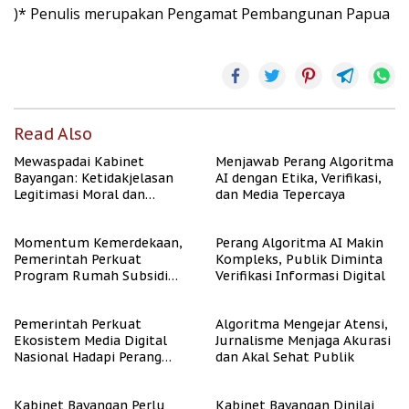
)* Penulis merupakan Pengamat Pembangunan Papua
Read Also
Mewaspadai Kabinet
Menjawab Perang Algoritma
Bayangan: Ketidakjelasan
AI dengan Etika, Verifikasi,
Legitimasi Moral dan
dan Media Tepercaya
Representasi
Momentum Kemerdekaan,
Perang Algoritma AI Makin
Pemerintah Perkuat
Kompleks, Publik Diminta
Program Rumah Subsidi
Verifikasi Informasi Digital
untuk Masyarakat
Berpenghasilan Rendah
Pemerintah Perkuat
Algoritma Mengejar Atensi,
Ekosistem Media Digital
Jurnalisme Menjaga Akurasi
Nasional Hadapi Perang
dan Akal Sehat Publik
Algoritma AI
Kabinet Bayangan Perlu
Kabinet Bayangan Dinilai