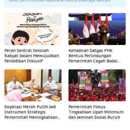
tenis dan informasi seputaran berita olahraga lainnya
Peran Sentral Sekolah
Kehadiran Satgas PHK
Rakyat dalam Mewujudkan
Bentuk Perlindungan
Pendidikan Inklusif
Pemerintah Cegah Badai
PHK
Koperasi Merah Putih Jadi
Pemerintah Fokus
Instrumen Strategis
Tingkatkan Upah Minimum
Pemerintah Meningkatkan
dan Jaminan Sosial Buruh
Kesejahteraan Desa