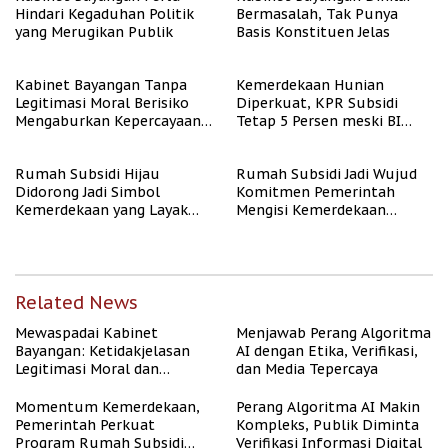
Hindari Kegaduhan Politik
Bermasalah, Tak Punya
yang Merugikan Publik
Basis Konstituen Jelas
Kabinet Bayangan Tanpa
Kemerdekaan Hunian
Legitimasi Moral Berisiko
Diperkuat, KPR Subsidi
Mengaburkan Kepercayaan
Tetap 5 Persen meski BI
Publik
Rate Naik
Rumah Subsidi Hijau
Rumah Subsidi Jadi Wujud
Didorong Jadi Simbol
Komitmen Pemerintah
Kemerdekaan yang Layak
Mengisi Kemerdekaan
dan Asri
dengan Kesejahteraan
Related News
Mewaspadai Kabinet
Menjawab Perang Algoritma
Bayangan: Ketidakjelasan
AI dengan Etika, Verifikasi,
Legitimasi Moral dan
dan Media Tepercaya
Representasi
Momentum Kemerdekaan,
Perang Algoritma AI Makin
Pemerintah Perkuat
Kompleks, Publik Diminta
Program Rumah Subsidi
Verifikasi Informasi Digital