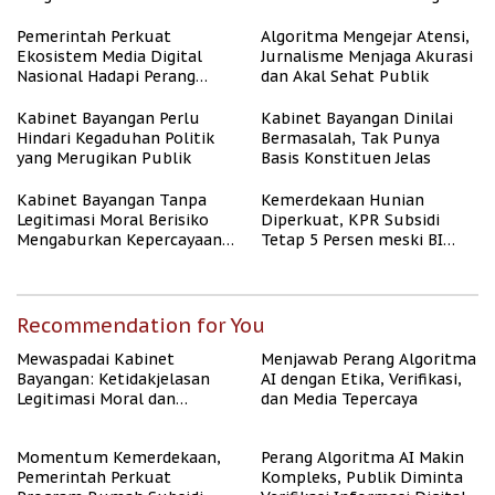
untuk Masyarakat
Berpenghasilan Rendah
Pemerintah Perkuat
Algoritma Mengejar Atensi,
Ekosistem Media Digital
Jurnalisme Menjaga Akurasi
Nasional Hadapi Perang
dan Akal Sehat Publik
Algoritma AI
Kabinet Bayangan Perlu
Kabinet Bayangan Dinilai
Hindari Kegaduhan Politik
Bermasalah, Tak Punya
yang Merugikan Publik
Basis Konstituen Jelas
Kabinet Bayangan Tanpa
Kemerdekaan Hunian
Legitimasi Moral Berisiko
Diperkuat, KPR Subsidi
Mengaburkan Kepercayaan
Tetap 5 Persen meski BI
Publik
Rate Naik
Recommendation for You
Mewaspadai Kabinet
Menjawab Perang Algoritma
Bayangan: Ketidakjelasan
AI dengan Etika, Verifikasi,
Legitimasi Moral dan
dan Media Tepercaya
Representasi
Momentum Kemerdekaan,
Perang Algoritma AI Makin
Pemerintah Perkuat
Kompleks, Publik Diminta