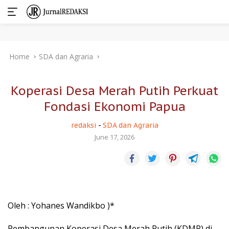
Skip
Home
SDA dan Agraria
to
content
Koperasi Desa Merah Putih Perkuat
Fondasi Ekonomi Papua
redaksi
-
SDA dan Agraria
June 17, 2026
Oleh : Yohanes Wandikbo )*
Pembangunan Koperasi Desa Merah Putih (KDMP) di