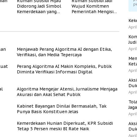
ian
Rumah Subsidi Hijau
Rumah Subsidi Jadi
p
Didorong Jadi Simbol
Wujud Komitmen
Kemerdekaan yang
Pemerintah Mengisi
Rate
Layak dan Asri
Kemerdekaan dengan
Kek
Kesejahteraan
April
Kom
Jud
April
san
Menjawab Perang Algoritma AI dengan Etika,
Verifikasi, dan Media Tepercaya
Men
Ket
kuat
Perang Algoritma AI Makin Kompleks, Publik
April
Diminta Verifikasi Informasi Digital
Aks
Duk
al
Algoritma Mengejar Atensi, Jurnalisme Menjaga
April
Akurasi dan Akal Sehat Publik
Tol
Kabinet Bayangan Dinilai Bermasalah, Tak
Jag
Punya Basis Konstituen Jelas
April
Kemerdekaan Hunian Diperkuat, KPR Subsidi
Aks
Tetap 5 Persen meski BI Rate Naik
Duk
April