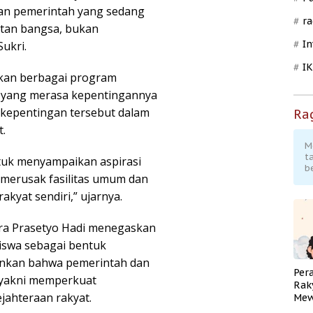
an pemerintah yang sedang
ra
tan bangsa, bukan
In
ukri.
I
kan berbagai program
ak yang merasa kepentingannya
epentingan tersebut dalam
Ra
t.
M
t
ntuk menyampaikan aspirasi
b
 merusak fasilitas umum dan
akyat sendiri,” ujarnya.
ara Prasetyo Hadi menegaskan
iswa sebagai bentuk
ankan bahwa pemerintah dan
Per
 yakni memperkuat
Rak
ahteraan rakyat.
Mew
Pend