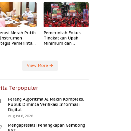
erasi Merah Putih
Pemerintah Fokus
i Instrumen
Tingkatkan Upah
ategis Pemerintah
Minimum dan
ingkatkan
Jaminan Sosial Buruh
ejahteraan Desa
View More
ita Terpopuler
Perang Algoritma AI Makin Kompleks,
1
Publik Diminta Verifikasi Informasi
Digital
August 6, 2026
Mengapresiasi Penangkapan Gembong
2
KST