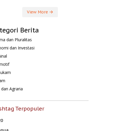
View More
tegori Berita
a dan Pluralitas
omi dan Investasi
inal
motif
hukam
am
dan Agraria
shtag Terpopuler
20
apua