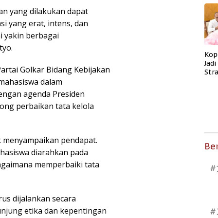
an yang dilakukan dapat
i yang erat, intens, dan
i yakin berbagai
tyo.
Kop
Jad
artai Golkar Bidang Kebijakan
Str
 mahasiswa dalam
Men
Kes
dengan agenda Presiden
ng perbaikan tata kelola
k menyampaikan pendapat.
Ber
ahasiswa diarahkan pada
bagaimana memperbaiki tata
#
us dijalankan secara
njung etika dan kepentingan
#