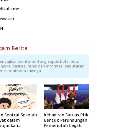
dikalisme
vestasi
KN
gam Berita
enyajikan berita tentang sepak bola, bulu
angkis, basket, tenis dan informasi seputaran
erita olahraga lainnya
an Sentral Sekolah
Kehadiran Satgas PHK
yat dalam
Bentuk Perlindungan
ujudkan
Pemerintah Cegah
idikan Inklusif
Badai PHK