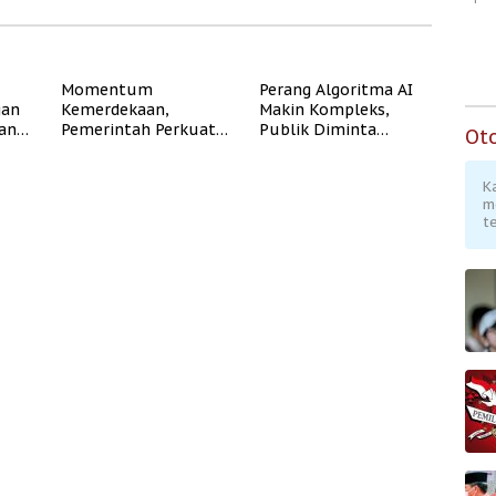
Momentum
Perang Algoritma AI
gan
Kemerdekaan,
Makin Kompleks,
dan
Pemerintah Perkuat
Publik Diminta
Ot
Program Rumah
Verifikasi Informasi
Subsidi untuk
Digital
K
Masyarakat
m
Berpenghasilan
te
Rendah