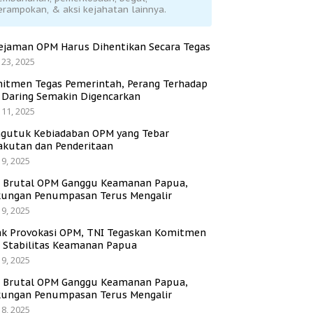
erampokan, & aksi kejahatan lainnya.
ejaman OPM Harus Dihentikan Secara Tegas
 23, 2025
itmen Tegas Pemerintah, Perang Terhadap
i Daring Semakin Digencarkan
 11, 2025
gutuk Kebiadaban OPM yang Tebar
akutan dan Penderitaan
 9, 2025
i Brutal OPM Ganggu Keamanan Papua,
ungan Penumpasan Terus Mengalir
 9, 2025
ak Provokasi OPM, TNI Tegaskan Komitmen
a Stabilitas Keamanan Papua
 9, 2025
i Brutal OPM Ganggu Keamanan Papua,
ungan Penumpasan Terus Mengalir
 8, 2025