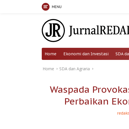
MENU
Skip
to
content
Home
Ekonomi dan Investasi
SDA da
Home
SDA dan Agraria
Waspada Provokas
Perbaikan Eko
redaks