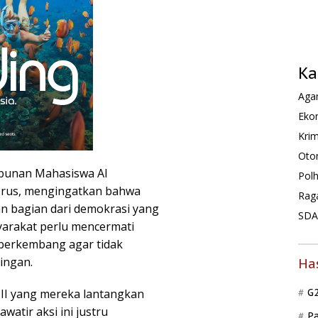
Ka
Agam
Ekon
Krim
Oto
mpunan Mahasiswa Al
Pol
torus, mengingatkan bahwa
Rag
 bagian dari demokrasi yang
SDA 
yarakat perlu mencermati
g berkembang agar tidak
ingan.
Ha
 II yang mereka lantangkan
G
watir aksi ini justru
P