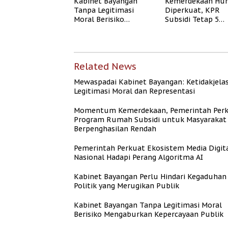
Kabinet Bayangan
Kemerdekaan Hun
Tanpa Legitimasi
Diperkuat, KPR
Moral Berisiko
Subsidi Tetap 5
Mengaburkan
Persen meski BI 
Kepercayaan Publik
Naik
Related News
Mewaspadai Kabinet Bayangan: Ketidakjela
Legitimasi Moral dan Representasi
Momentum Kemerdekaan, Pemerintah Per
Program Rumah Subsidi untuk Masyarakat
Berpenghasilan Rendah
Pemerintah Perkuat Ekosistem Media Digit
Nasional Hadapi Perang Algoritma AI
Kabinet Bayangan Perlu Hindari Kegaduhan
Politik yang Merugikan Publik
Kabinet Bayangan Tanpa Legitimasi Moral
Berisiko Mengaburkan Kepercayaan Publik