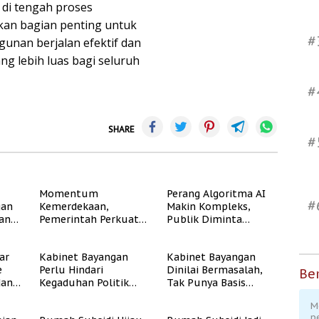
 di tengah proses
kan bagian penting untuk
#
nan berjalan efektif dan
 lebih luas bagi seluruh
#
SHARE
#
Momentum
Perang Algoritma AI
#
gan
Kemerdekaan,
Makin Kompleks,
dan
Pemerintah Perkuat
Publik Diminta
Program Rumah
Verifikasi Informasi
Subsidi untuk
Digital
ar
Kabinet Bayangan
Kabinet Bayangan
Masyarakat
e
Perlu Hindari
Dinilai Bermasalah,
Berpenghasilan
Ber
dan
Kegaduhan Politik
Tak Punya Basis
Rendah
yang Merugikan
Konstituen Jelas
M
Publik
p