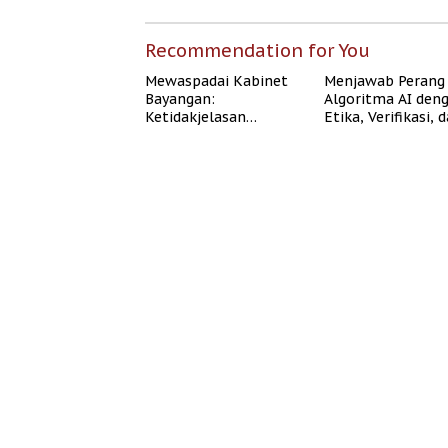
Recommendation for You
Mewaspadai Kabinet
Menjawab Perang
Bayangan:
Algoritma AI den
Ketidakjelasan
Etika, Verifikasi, 
Legitimasi Moral dan
Media Tepercaya
Representasi