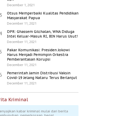
December 1, 2021
Otsus Memperbaiki Kualitas Pendidikan
3
Masyarakat Papua
December 11, 2021
DPR: Ghassem Gilchalan, WNA Diduga
4
Intel Keluar-Masuk RI, BIN Harus Usut!
December 11, 2021
Pakar Komunikasi: Presiden Jokowi
5
Harus Menjadi Pemimpin Orkestra
Pemberantasan Korupsi
December 11, 2021
Pemerintah Jamin Distribusi Vaksin
6
Covid-19 Jelang Nataru Terus Berlanjut
December 11, 2021
ita Kriminal
enyajikan kabar kriminal mulai dari berita
embunuhan, pemerkosaan, begal,