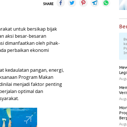
SHARE
Ber
akat untuk bersikap bijak
an aksi besar-besaran
Be
nsi dimanfaatkan oleh pihak-
k
P
nda perbaikan ekonomi
I
Mew
t kedaulatan pangan, energi,
Leg
elaksanaan Program Makan
Augu
 dinilai menjadi faktor penting
Men
berjalan optimal dan
Veri
yarakat.
Augu
Mom
Pro
Ber
Augu