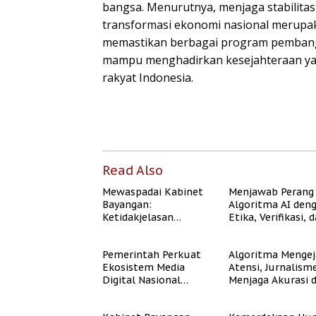
bangsa. Menurutnya, menjaga stabilitas
transformasi ekonomi nasional merupa
memastikan berbagai program pembangu
mampu menghadirkan kesejahteraan yang
rakyat Indonesia.
Read Also
Mewaspadai Kabinet
Menjawab Perang
Bayangan:
Algoritma AI den
Ketidakjelasan
Etika, Verifikasi, 
Legitimasi Moral dan
Media Tepercaya
Representasi
Pemerintah Perkuat
Algoritma Mengej
Ekosistem Media
Atensi, Jurnalism
Digital Nasional
Menjaga Akurasi 
Hadapi Perang
Akal Sehat Publik
Algoritma AI