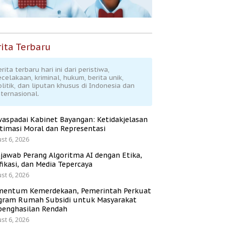
ita Terbaru
rita terbaru hari ini dari peristiwa,
ecelakaan, kriminal, hukum, berita unik,
olitik, dan liputan khusus di Indonesia dan
nternasional.
aspadai Kabinet Bayangan: Ketidakjelasan
itimasi Moral dan Representasi
st 6, 2026
jawab Perang Algoritma AI dengan Etika,
fikasi, dan Media Tepercaya
st 6, 2026
entum Kemerdekaan, Pemerintah Perkuat
gram Rumah Subsidi untuk Masyarakat
penghasilan Rendah
st 6, 2026