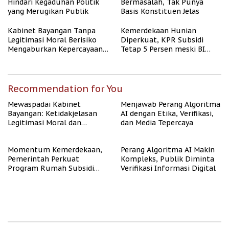
Hindari Kegaduhan Politik
Bermasalah, Tak Punya
yang Merugikan Publik
Basis Konstituen Jelas
Kabinet Bayangan Tanpa
Kemerdekaan Hunian
Legitimasi Moral Berisiko
Diperkuat, KPR Subsidi
Mengaburkan Kepercayaan
Tetap 5 Persen meski BI
Publik
Rate Naik
Recommendation for You
Mewaspadai Kabinet
Menjawab Perang Algoritma
Bayangan: Ketidakjelasan
AI dengan Etika, Verifikasi,
Legitimasi Moral dan
dan Media Tepercaya
Representasi
Momentum Kemerdekaan,
Perang Algoritma AI Makin
Pemerintah Perkuat
Kompleks, Publik Diminta
Program Rumah Subsidi
Verifikasi Informasi Digital
untuk Masyarakat
Berpenghasilan Rendah