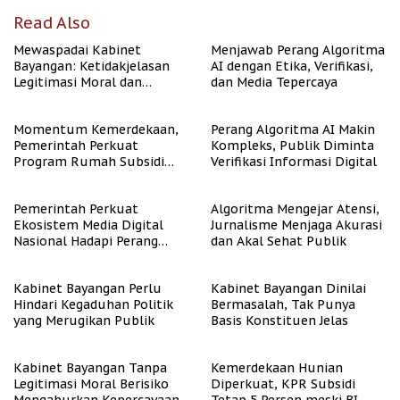
Read Also
Mewaspadai Kabinet
Menjawab Perang Algoritma
Bayangan: Ketidakjelasan
AI dengan Etika, Verifikasi,
Legitimasi Moral dan
dan Media Tepercaya
Representasi
Momentum Kemerdekaan,
Perang Algoritma AI Makin
Pemerintah Perkuat
Kompleks, Publik Diminta
Program Rumah Subsidi
Verifikasi Informasi Digital
untuk Masyarakat
Berpenghasilan Rendah
Pemerintah Perkuat
Algoritma Mengejar Atensi,
Ekosistem Media Digital
Jurnalisme Menjaga Akurasi
Nasional Hadapi Perang
dan Akal Sehat Publik
Algoritma AI
Kabinet Bayangan Perlu
Kabinet Bayangan Dinilai
Hindari Kegaduhan Politik
Bermasalah, Tak Punya
yang Merugikan Publik
Basis Konstituen Jelas
Kabinet Bayangan Tanpa
Kemerdekaan Hunian
Legitimasi Moral Berisiko
Diperkuat, KPR Subsidi