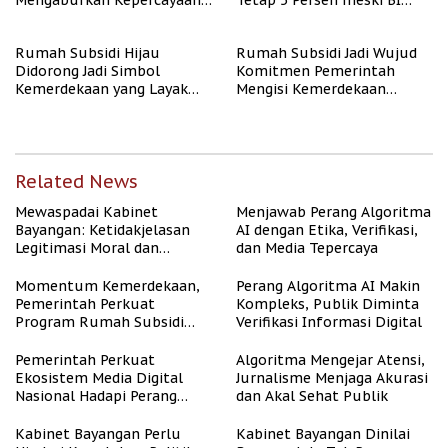
Mengaburkan Kepercayaan
Tetap 5 Persen meski BI
Publik
Rate Naik
Rumah Subsidi Hijau
Rumah Subsidi Jadi Wujud
Didorong Jadi Simbol
Komitmen Pemerintah
Kemerdekaan yang Layak
Mengisi Kemerdekaan
dan Asri
dengan Kesejahteraan
Related News
Mewaspadai Kabinet
Menjawab Perang Algoritma
Bayangan: Ketidakjelasan
AI dengan Etika, Verifikasi,
Legitimasi Moral dan
dan Media Tepercaya
Representasi
Momentum Kemerdekaan,
Perang Algoritma AI Makin
Pemerintah Perkuat
Kompleks, Publik Diminta
Program Rumah Subsidi
Verifikasi Informasi Digital
untuk Masyarakat
Berpenghasilan Rendah
Pemerintah Perkuat
Algoritma Mengejar Atensi,
Ekosistem Media Digital
Jurnalisme Menjaga Akurasi
Nasional Hadapi Perang
dan Akal Sehat Publik
Algoritma AI
Kabinet Bayangan Perlu
Kabinet Bayangan Dinilai