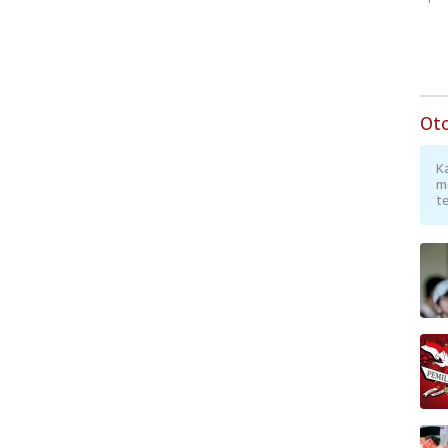
Berpenghasilan
Rendah
Ot
K
m
te