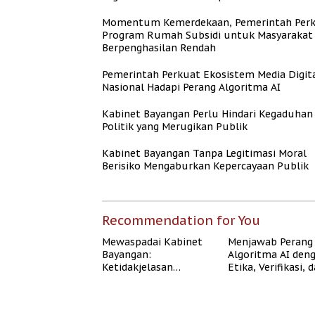
Momentum Kemerdekaan, Pemerintah Per
Program Rumah Subsidi untuk Masyarakat
Berpenghasilan Rendah
Pemerintah Perkuat Ekosistem Media Digit
Nasional Hadapi Perang Algoritma AI
Kabinet Bayangan Perlu Hindari Kegaduhan
Politik yang Merugikan Publik
Kabinet Bayangan Tanpa Legitimasi Moral
Berisiko Mengaburkan Kepercayaan Publik
Recommendation for You
Mewaspadai Kabinet
Menjawab Perang
Bayangan:
Algoritma AI den
Ketidakjelasan
Etika, Verifikasi, 
Legitimasi Moral dan
Media Tepercaya
Representasi