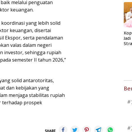
 baik melalui penguatan
sektor keuangan.
koordinasi yang lebih solid
ktor keuangan, disertai
Kop
sil Ekspor, serta pendalaman
Jad
Str
an valas dalam negeri
Men
 investor, sehingga rupiah
Kes
pada semester II tahun 2026,”
ang solid antarotoritas,
at dan kebijakan yang
Ber
lam menjaga stabilitas rupiah
#
r terhadap prospek
#
SHARE