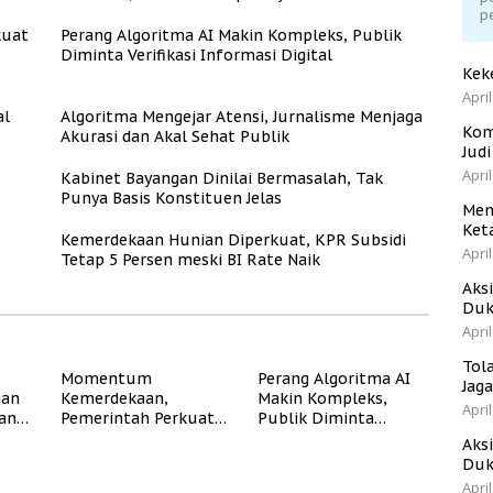
p
kuat
Perang Algoritma AI Makin Kompleks, Publik
Diminta Verifikasi Informasi Digital
Kek
April
al
Algoritma Mengejar Atensi, Jurnalisme Menjaga
Kom
Akurasi dan Akal Sehat Publik
Jud
April
Kabinet Bayangan Dinilai Bermasalah, Tak
Punya Basis Konstituen Jelas
Men
Ket
Kemerdekaan Hunian Diperkuat, KPR Subsidi
April
Tetap 5 Persen meski BI Rate Naik
Aks
Duk
April
Tol
Momentum
Perang Algoritma AI
Jag
gan
Kemerdekaan,
Makin Kompleks,
April
dan
Pemerintah Perkuat
Publik Diminta
Program Rumah
Verifikasi Informasi
Aks
Subsidi untuk
Digital
Duk
Masyarakat
April