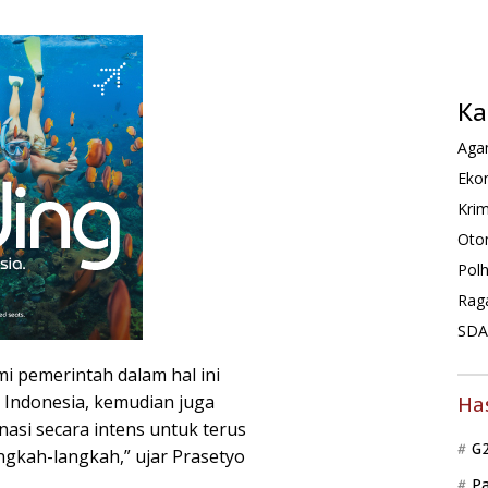
Ka
Agam
Ekon
Krim
Oto
Pol
Rag
SDA 
i pemerintah dalam hal ini
Indonesia, kemudian juga
Ha
nasi secara intens untuk terus
G
gkah-langkah,” ujar Prasetyo
P