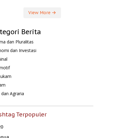
View More
tegori Berita
a dan Pluralitas
omi dan Investasi
inal
motif
hukam
am
dan Agraria
shtag Terpopuler
20
apua