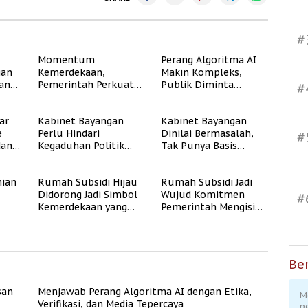
#
Momentum
Perang Algoritma AI
gan
Kemerdekaan,
Makin Kompleks,
dan
Pemerintah Perkuat
Publik Diminta
#
Program Rumah
Verifikasi Informasi
Subsidi untuk
Digital
ar
Kabinet Bayangan
Kabinet Bayangan
Masyarakat
e
Perlu Hindari
Dinilai Bermasalah,
Berpenghasilan
#
dan
Kegaduhan Politik
Tak Punya Basis
Rendah
yang Merugikan
Konstituen Jelas
Publik
ian
Rumah Subsidi Hijau
Rumah Subsidi Jadi
Didorong Jadi Simbol
Wujud Komitmen
#
Kemerdekaan yang
Pemerintah Mengisi
Rate
Layak dan Asri
Kemerdekaan dengan
Kesejahteraan
Ber
san
Menjawab Perang Algoritma AI dengan Etika,
M
Verifikasi, dan Media Tepercaya
p