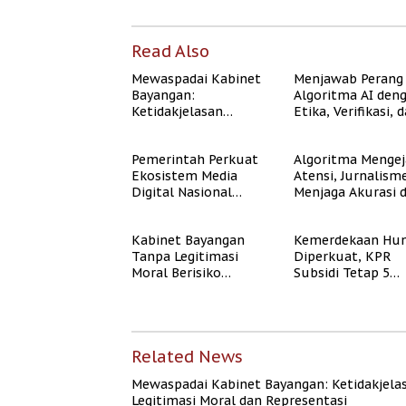
Read Also
Mewaspadai Kabinet
Menjawab Perang
Bayangan:
Algoritma AI den
Ketidakjelasan
Etika, Verifikasi, 
Legitimasi Moral dan
Media Tepercaya
Representasi
Pemerintah Perkuat
Algoritma Mengej
Ekosistem Media
Atensi, Jurnalism
Digital Nasional
Menjaga Akurasi 
Hadapi Perang
Akal Sehat Publik
Algoritma AI
Kabinet Bayangan
Kemerdekaan Hun
Tanpa Legitimasi
Diperkuat, KPR
Moral Berisiko
Subsidi Tetap 5
Mengaburkan
Persen meski BI 
Kepercayaan Publik
Naik
Related News
Mewaspadai Kabinet Bayangan: Ketidakjela
Legitimasi Moral dan Representasi