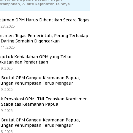
erampokan, & aksi kejahatan lainnya.
ejaman OPM Harus Dihentikan Secara Tegas
 23, 2025
itmen Tegas Pemerintah, Perang Terhadap
i Daring Semakin Digencarkan
 11, 2025
gutuk Kebiadaban OPM yang Tebar
akutan dan Penderitaan
 9, 2025
i Brutal OPM Ganggu Keamanan Papua,
ungan Penumpasan Terus Mengalir
 9, 2025
ak Provokasi OPM, TNI Tegaskan Komitmen
a Stabilitas Keamanan Papua
 9, 2025
i Brutal OPM Ganggu Keamanan Papua,
ungan Penumpasan Terus Mengalir
 8, 2025