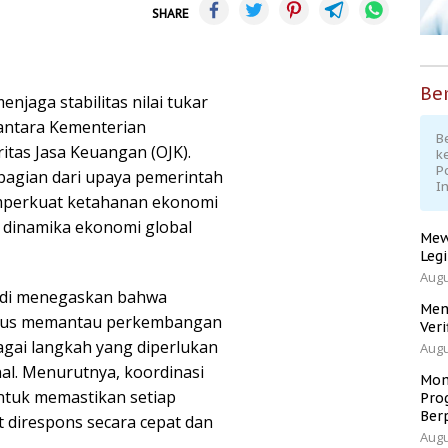
SHARE
Ber
njaga stabilitas nilai tukar
 antara Kementerian
Be
itas Jasa Keuangan (OJK).
k
P
bagian dari upaya pemerintah
I
mperkuat ketahanan ekonomi
i dinamika ekonomi global
Mew
Leg
Augu
Hadi menegaskan bahwa
Men
terus memantau perkembangan
Veri
agai langkah yang diperlukan
Augu
al. Menurutnya, koordinasi
Mom
untuk memastikan setiap
Pro
Ber
 direspons secara cepat dan
Augu