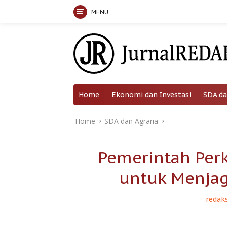
MENU
Skip
to
content
Home
Ekonomi dan Investasi
SDA da
Home
SDA dan Agraria
Pemerintah Perk
untuk Menjag
redaks