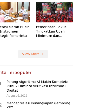
erasi Merah Putih
Pemerintah Fokus
i Instrumen
Tingkatkan Upah
ategis Pemerintah
Minimum dan
ingkatkan
Jaminan Sosial Buruh
ejahteraan Desa
View More
ita Terpopuler
Perang Algoritma AI Makin Kompleks,
1
Publik Diminta Verifikasi Informasi
Digital
August 6, 2026
Mengapresiasi Penangkapan Gembong
2
KST