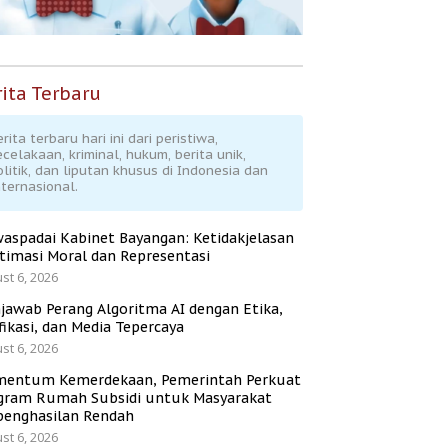
ita Terbaru
rita terbaru hari ini dari peristiwa,
ecelakaan, kriminal, hukum, berita unik,
olitik, dan liputan khusus di Indonesia dan
nternasional.
aspadai Kabinet Bayangan: Ketidakjelasan
itimasi Moral dan Representasi
st 6, 2026
jawab Perang Algoritma AI dengan Etika,
fikasi, dan Media Tepercaya
st 6, 2026
entum Kemerdekaan, Pemerintah Perkuat
gram Rumah Subsidi untuk Masyarakat
penghasilan Rendah
st 6, 2026