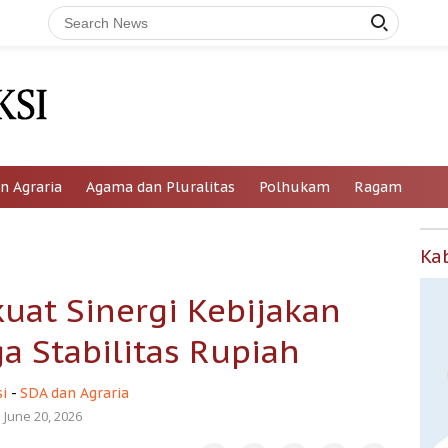
n Agraria
Agama dan Pluralitas
Polhukam
Ragam
Ka
uat Sinergi Kebijakan
a Stabilitas Rupiah
i
-
SDA dan Agraria
June 20, 2026