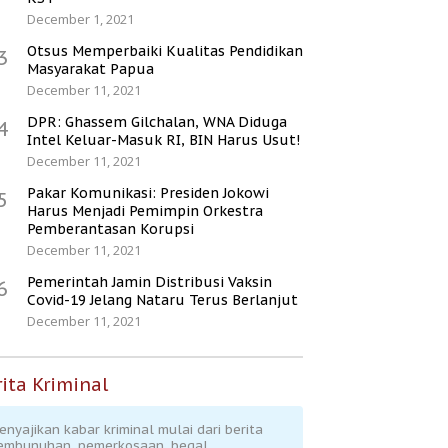
December 1, 2021
Otsus Memperbaiki Kualitas Pendidikan
3
Masyarakat Papua
December 11, 2021
DPR: Ghassem Gilchalan, WNA Diduga
4
Intel Keluar-Masuk RI, BIN Harus Usut!
December 11, 2021
Pakar Komunikasi: Presiden Jokowi
5
Harus Menjadi Pemimpin Orkestra
Pemberantasan Korupsi
December 11, 2021
Pemerintah Jamin Distribusi Vaksin
6
Covid-19 Jelang Nataru Terus Berlanjut
December 11, 2021
ita Kriminal
enyajikan kabar kriminal mulai dari berita
embunuhan, pemerkosaan, begal,