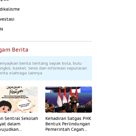
dikalisme
vestasi
KN
gam Berita
enyajikan berita tentang sepak bola, bulu
angkis, basket, tenis dan informasi seputaran
erita olahraga lainnya
an Sentral Sekolah
Kehadiran Satgas PHK
yat dalam
Bentuk Perlindungan
ujudkan
Pemerintah Cegah
idikan Inklusif
Badai PHK