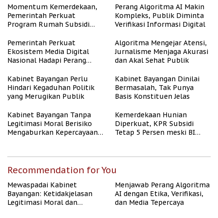
Momentum Kemerdekaan,
Perang Algoritma AI Makin
Pemerintah Perkuat
Kompleks, Publik Diminta
Program Rumah Subsidi
Verifikasi Informasi Digital
untuk Masyarakat
Berpenghasilan Rendah
Pemerintah Perkuat
Algoritma Mengejar Atensi,
Ekosistem Media Digital
Jurnalisme Menjaga Akurasi
Nasional Hadapi Perang
dan Akal Sehat Publik
Algoritma AI
Kabinet Bayangan Perlu
Kabinet Bayangan Dinilai
Hindari Kegaduhan Politik
Bermasalah, Tak Punya
yang Merugikan Publik
Basis Konstituen Jelas
Kabinet Bayangan Tanpa
Kemerdekaan Hunian
Legitimasi Moral Berisiko
Diperkuat, KPR Subsidi
Mengaburkan Kepercayaan
Tetap 5 Persen meski BI
Publik
Rate Naik
Recommendation for You
Mewaspadai Kabinet
Menjawab Perang Algoritma
Bayangan: Ketidakjelasan
AI dengan Etika, Verifikasi,
Legitimasi Moral dan
dan Media Tepercaya
Representasi