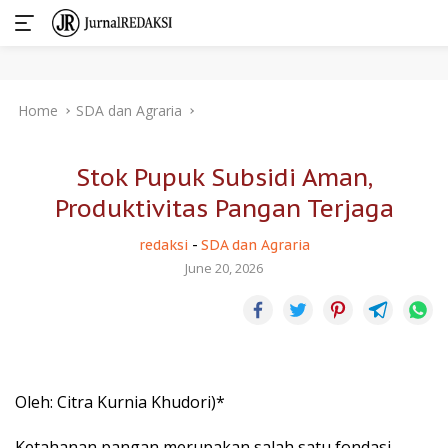
Skip
Home
SDA dan Agraria
to
content
Stok Pupuk Subsidi Aman,
Produktivitas Pangan Terjaga
redaksi
-
SDA dan Agraria
June 20, 2026
Oleh: Citra Kurnia Khudori)*
Ketahanan pangan merupakan salah satu fondasi