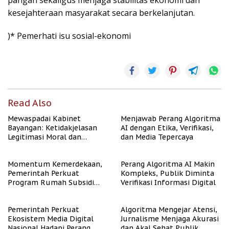
pangan sekaligus menjaga stabilitas ekonomi dan
kesejahteraan masyarakat secara berkelanjutan.
)* Pemerhati isu sosial-ekonomi
Read Also
Mewaspadai Kabinet
Menjawab Perang Algoritma
Bayangan: Ketidakjelasan
AI dengan Etika, Verifikasi,
Legitimasi Moral dan
dan Media Tepercaya
Representasi
Momentum Kemerdekaan,
Perang Algoritma AI Makin
Pemerintah Perkuat
Kompleks, Publik Diminta
Program Rumah Subsidi
Verifikasi Informasi Digital
untuk Masyarakat
Berpenghasilan Rendah
Pemerintah Perkuat
Algoritma Mengejar Atensi,
Ekosistem Media Digital
Jurnalisme Menjaga Akurasi
Nasional Hadapi Perang
dan Akal Sehat Publik