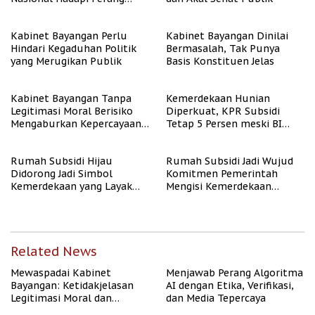
Algoritma AI
Kabinet Bayangan Perlu
Kabinet Bayangan Dinilai
Hindari Kegaduhan Politik
Bermasalah, Tak Punya
yang Merugikan Publik
Basis Konstituen Jelas
Kabinet Bayangan Tanpa
Kemerdekaan Hunian
Legitimasi Moral Berisiko
Diperkuat, KPR Subsidi
Mengaburkan Kepercayaan
Tetap 5 Persen meski BI
Publik
Rate Naik
Rumah Subsidi Hijau
Rumah Subsidi Jadi Wujud
Didorong Jadi Simbol
Komitmen Pemerintah
Kemerdekaan yang Layak
Mengisi Kemerdekaan
dan Asri
dengan Kesejahteraan
Related News
Mewaspadai Kabinet
Menjawab Perang Algoritma
Bayangan: Ketidakjelasan
AI dengan Etika, Verifikasi,
Legitimasi Moral dan
dan Media Tepercaya
Representasi