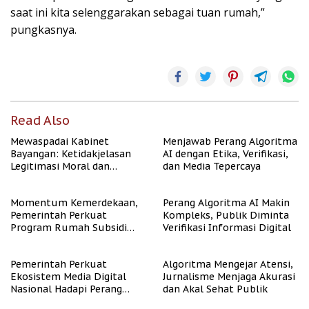
saat ini kita selenggarakan sebagai tuan rumah,”
pungkasnya.
Read Also
Mewaspadai Kabinet
Menjawab Perang Algoritma
Bayangan: Ketidakjelasan
AI dengan Etika, Verifikasi,
Legitimasi Moral dan
dan Media Tepercaya
Representasi
Momentum Kemerdekaan,
Perang Algoritma AI Makin
Pemerintah Perkuat
Kompleks, Publik Diminta
Program Rumah Subsidi
Verifikasi Informasi Digital
untuk Masyarakat
Berpenghasilan Rendah
Pemerintah Perkuat
Algoritma Mengejar Atensi,
Ekosistem Media Digital
Jurnalisme Menjaga Akurasi
Nasional Hadapi Perang
dan Akal Sehat Publik
Algoritma AI