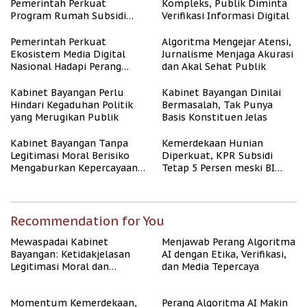
Pemerintah Perkuat
Kompleks, Publik Diminta
Program Rumah Subsidi
Verifikasi Informasi Digital
untuk Masyarakat
Berpenghasilan Rendah
Pemerintah Perkuat
Algoritma Mengejar Atensi,
Ekosistem Media Digital
Jurnalisme Menjaga Akurasi
Nasional Hadapi Perang
dan Akal Sehat Publik
Algoritma AI
Kabinet Bayangan Perlu
Kabinet Bayangan Dinilai
Hindari Kegaduhan Politik
Bermasalah, Tak Punya
yang Merugikan Publik
Basis Konstituen Jelas
Kabinet Bayangan Tanpa
Kemerdekaan Hunian
Legitimasi Moral Berisiko
Diperkuat, KPR Subsidi
Mengaburkan Kepercayaan
Tetap 5 Persen meski BI
Publik
Rate Naik
Recommendation for You
Mewaspadai Kabinet
Menjawab Perang Algoritma
Bayangan: Ketidakjelasan
AI dengan Etika, Verifikasi,
Legitimasi Moral dan
dan Media Tepercaya
Representasi
Momentum Kemerdekaan,
Perang Algoritma AI Makin