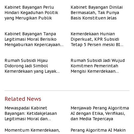
Kabinet Bayangan Perlu
Kabinet Bayangan Dinilai
Hindari Kegaduhan Politik
Bermasalah, Tak Punya
yang Merugikan Publik
Basis Konstituen Jelas
Kabinet Bayangan Tanpa
Kemerdekaan Hunian
Legitimasi Moral Berisiko
Diperkuat, KPR Subsidi
Mengaburkan Kepercayaan
Tetap 5 Persen meski BI
Publik
Rate Naik
Rumah Subsidi Hijau
Rumah Subsidi Jadi Wujud
Didorong Jadi Simbol
Komitmen Pemerintah
Kemerdekaan yang Layak
Mengisi Kemerdekaan
dan Asri
dengan Kesejahteraan
Related News
Mewaspadai Kabinet
Menjawab Perang Algoritma
Bayangan: Ketidakjelasan
AI dengan Etika, Verifikasi,
Legitimasi Moral dan
dan Media Tepercaya
Representasi
Momentum Kemerdekaan,
Perang Algoritma AI Makin