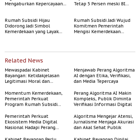
Mengaburkan Kepercayaan
Tetap 5 Persen meski BI
Publik
Rate Naik
Rumah Subsidi Hijau
Rumah Subsidi Jadi Wujud
Didorong Jadi Simbol
Komitmen Pemerintah
Kemerdekaan yang Layak
Mengisi Kemerdekaan
dan Asri
dengan Kesejahteraan
Related News
Mewaspadai Kabinet
Menjawab Perang Algoritma
Bayangan: Ketidakjelasan
AI dengan Etika, Verifikasi,
Legitimasi Moral dan
dan Media Tepercaya
Representasi
Momentum Kemerdekaan,
Perang Algoritma AI Makin
Pemerintah Perkuat
Kompleks, Publik Diminta
Program Rumah Subsidi
Verifikasi Informasi Digital
untuk Masyarakat
Berpenghasilan Rendah
Pemerintah Perkuat
Algoritma Mengejar Atensi,
Ekosistem Media Digital
Jurnalisme Menjaga Akurasi
Nasional Hadapi Perang
dan Akal Sehat Publik
Algoritma AI
Kabinet Bayangan Perlu
Kabinet Bayangan Dinilai