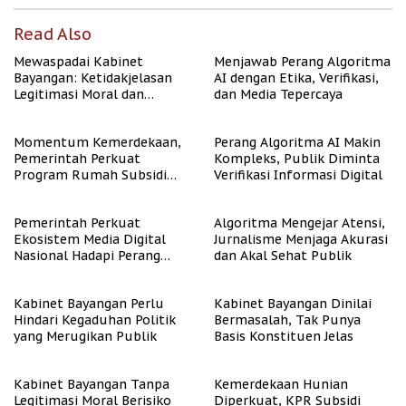
Read Also
Mewaspadai Kabinet
Menjawab Perang Algoritma
Bayangan: Ketidakjelasan
AI dengan Etika, Verifikasi,
Legitimasi Moral dan
dan Media Tepercaya
Representasi
Momentum Kemerdekaan,
Perang Algoritma AI Makin
Pemerintah Perkuat
Kompleks, Publik Diminta
Program Rumah Subsidi
Verifikasi Informasi Digital
untuk Masyarakat
Berpenghasilan Rendah
Pemerintah Perkuat
Algoritma Mengejar Atensi,
Ekosistem Media Digital
Jurnalisme Menjaga Akurasi
Nasional Hadapi Perang
dan Akal Sehat Publik
Algoritma AI
Kabinet Bayangan Perlu
Kabinet Bayangan Dinilai
Hindari Kegaduhan Politik
Bermasalah, Tak Punya
yang Merugikan Publik
Basis Konstituen Jelas
Kabinet Bayangan Tanpa
Kemerdekaan Hunian
Legitimasi Moral Berisiko
Diperkuat, KPR Subsidi