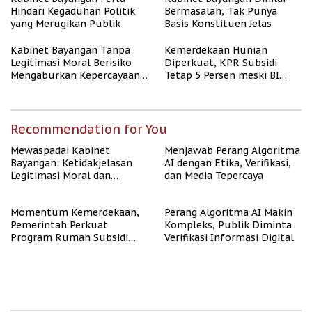
Hindari Kegaduhan Politik
Bermasalah, Tak Punya
yang Merugikan Publik
Basis Konstituen Jelas
Kabinet Bayangan Tanpa
Kemerdekaan Hunian
Legitimasi Moral Berisiko
Diperkuat, KPR Subsidi
Mengaburkan Kepercayaan
Tetap 5 Persen meski BI
Publik
Rate Naik
Recommendation for You
Mewaspadai Kabinet
Menjawab Perang Algoritma
Bayangan: Ketidakjelasan
AI dengan Etika, Verifikasi,
Legitimasi Moral dan
dan Media Tepercaya
Representasi
Momentum Kemerdekaan,
Perang Algoritma AI Makin
Pemerintah Perkuat
Kompleks, Publik Diminta
Program Rumah Subsidi
Verifikasi Informasi Digital
untuk Masyarakat
Berpenghasilan Rendah