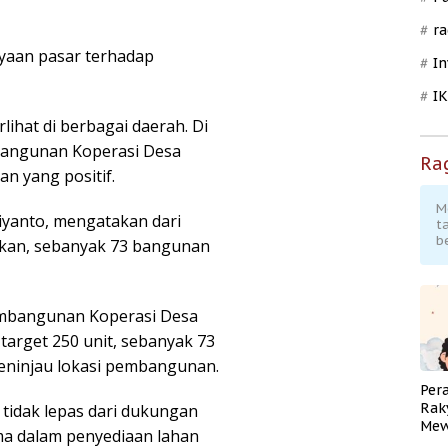
ra
yaan pasar terhadap
In
I
ihat di berbagai daerah. Di
bangunan Koperasi Desa
Ra
 yang positif.
M
iyanto, mengatakan dari
t
b
nakan, sebanyak 73 bangunan
 pembangunan Koperasi Desa
target 250 unit, sebanyak 73
meninjau lokasi pembangunan.
Per
Rak
 tidak lepas dari dukungan
Mew
a dalam penyediaan lahan
Pend