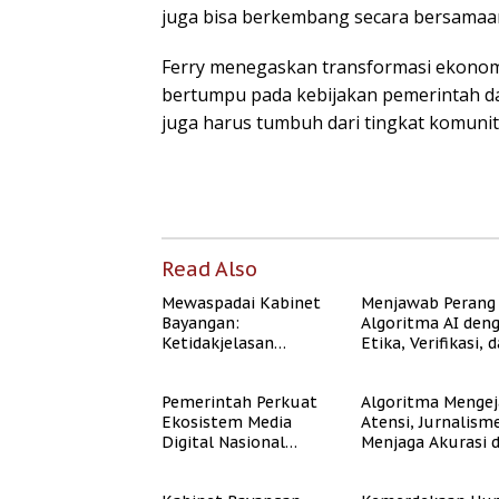
juga bisa berkembang secara bersamaan
Ferry menegaskan transformasi ekonom
bertumpu pada kebijakan pemerintah da
juga harus tumbuh dari tingkat komunit
Read Also
Mewaspadai Kabinet
Menjawab Perang
Bayangan:
Algoritma AI den
Ketidakjelasan
Etika, Verifikasi, 
Legitimasi Moral dan
Media Tepercaya
Representasi
Pemerintah Perkuat
Algoritma Mengej
Ekosistem Media
Atensi, Jurnalism
Digital Nasional
Menjaga Akurasi 
Hadapi Perang
Akal Sehat Publik
Algoritma AI