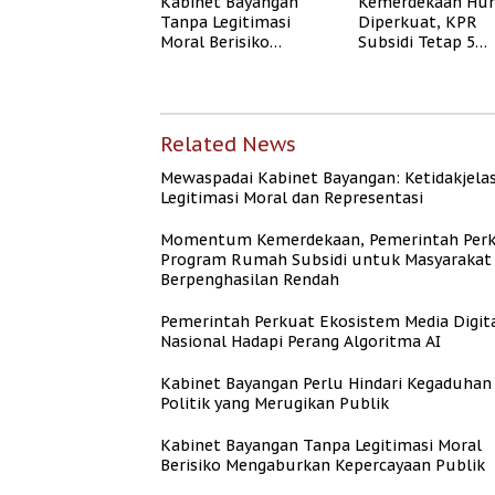
Kabinet Bayangan
Kemerdekaan Hun
Tanpa Legitimasi
Diperkuat, KPR
Moral Berisiko
Subsidi Tetap 5
Mengaburkan
Persen meski BI 
Kepercayaan Publik
Naik
Related News
Mewaspadai Kabinet Bayangan: Ketidakjela
Legitimasi Moral dan Representasi
Momentum Kemerdekaan, Pemerintah Per
Program Rumah Subsidi untuk Masyarakat
Berpenghasilan Rendah
Pemerintah Perkuat Ekosistem Media Digit
Nasional Hadapi Perang Algoritma AI
Kabinet Bayangan Perlu Hindari Kegaduhan
Politik yang Merugikan Publik
Kabinet Bayangan Tanpa Legitimasi Moral
Berisiko Mengaburkan Kepercayaan Publik