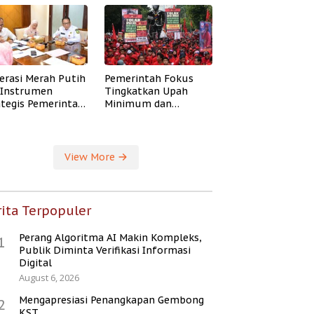
erasi Merah Putih
Pemerintah Fokus
i Instrumen
Tingkatkan Upah
ategis Pemerintah
Minimum dan
ingkatkan
Jaminan Sosial Buruh
ejahteraan Desa
View More
ita Terpopuler
Perang Algoritma AI Makin Kompleks,
1
Publik Diminta Verifikasi Informasi
Digital
August 6, 2026
Mengapresiasi Penangkapan Gembong
2
KST