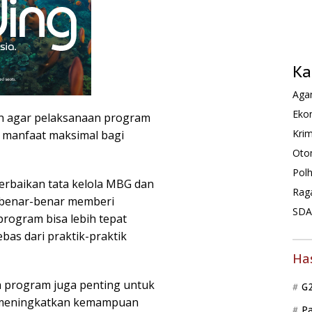
Ka
Agam
Ekon
an agar pelaksanaan program
Krim
 manfaat maksimal bagi
Oto
Pol
rbaikan tata kelola MBG dan
Rag
 benar-benar memberi
SDA 
rogram bisa lebih tepat
bebas dari praktik-praktik
Ha
a program juga penting untuk
G
s meningkatkan kemampuan
P