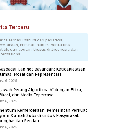
ita Terbaru
rita terbaru hari ini dari peristiwa,
ecelakaan, kriminal, hukum, berita unik,
olitik, dan liputan khusus di Indonesia dan
nternasional.
aspadai Kabinet Bayangan: Ketidakjelasan
itimasi Moral dan Representasi
st 6, 2026
jawab Perang Algoritma AI dengan Etika,
fikasi, dan Media Tepercaya
st 6, 2026
entum Kemerdekaan, Pemerintah Perkuat
gram Rumah Subsidi untuk Masyarakat
penghasilan Rendah
st 6, 2026