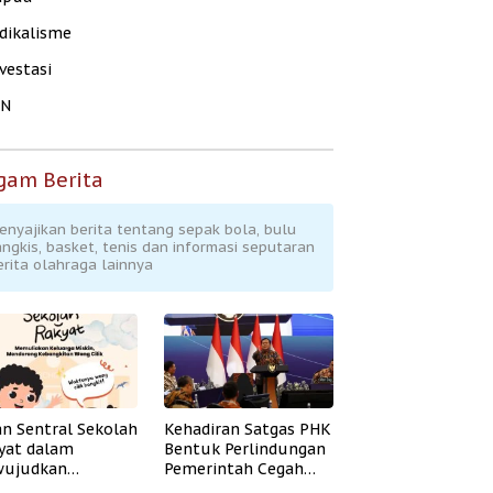
dikalisme
vestasi
KN
gam Berita
enyajikan berita tentang sepak bola, bulu
angkis, basket, tenis dan informasi seputaran
erita olahraga lainnya
an Sentral Sekolah
Kehadiran Satgas PHK
yat dalam
Bentuk Perlindungan
ujudkan
Pemerintah Cegah
idikan Inklusif
Badai PHK