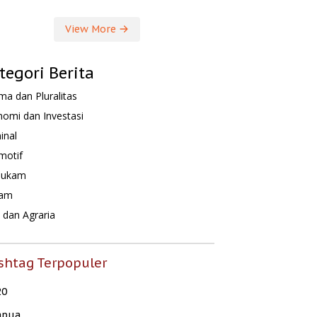
View More
tegori Berita
a dan Pluralitas
omi dan Investasi
inal
motif
hukam
am
dan Agraria
shtag Terpopuler
20
apua