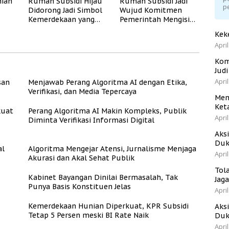
ian
Rumah Subsidi Hijau
Rumah Subsidi Jadi
p
Didorong Jadi Simbol
Wujud Komitmen
Kemerdekaan yang
Pemerintah Mengisi
Rate
Layak dan Asri
Kemerdekaan dengan
Kek
Kesejahteraan
April
Kom
Jud
April
san
Menjawab Perang Algoritma AI dengan Etika,
Verifikasi, dan Media Tepercaya
Men
Ket
kuat
Perang Algoritma AI Makin Kompleks, Publik
April
Diminta Verifikasi Informasi Digital
Aks
Duk
al
Algoritma Mengejar Atensi, Jurnalisme Menjaga
April
Akurasi dan Akal Sehat Publik
Tol
Kabinet Bayangan Dinilai Bermasalah, Tak
Jag
Punya Basis Konstituen Jelas
April
Kemerdekaan Hunian Diperkuat, KPR Subsidi
Aks
Tetap 5 Persen meski BI Rate Naik
Duk
April