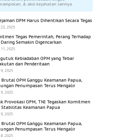
erampokan, & aksi kejahatan lainnya.
ejaman OPM Harus Dihentikan Secara Tegas
 23, 2025
itmen Tegas Pemerintah, Perang Terhadap
i Daring Semakin Digencarkan
 11, 2025
gutuk Kebiadaban OPM yang Tebar
akutan dan Penderitaan
 9, 2025
i Brutal OPM Ganggu Keamanan Papua,
ungan Penumpasan Terus Mengalir
 9, 2025
ak Provokasi OPM, TNI Tegaskan Komitmen
a Stabilitas Keamanan Papua
 9, 2025
i Brutal OPM Ganggu Keamanan Papua,
ungan Penumpasan Terus Mengalir
 8, 2025