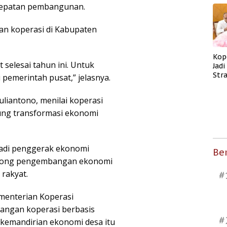
rcepatan pembangunan.
an koperasi di Kabupaten
Kop
selesai tahun ini. Untuk
Jad
Str
 pemerintah pusat,” jelasnya.
Men
Kes
uliantono, menilai koperasi
kung transformasi ekonomi
jadi penggerak ekonomi
Ber
orong pengembangan ekonomi
 rakyat.
#
menterian Koperasi
angan koperasi berbasis
#
 kemandirian ekonomi desa itu