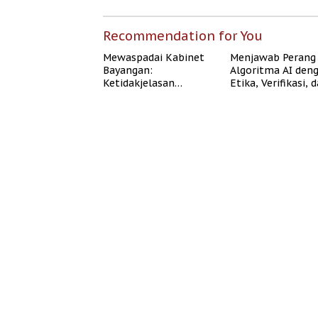
Recommendation for You
Mewaspadai Kabinet
Menjawab Perang
Bayangan:
Algoritma AI den
Ketidakjelasan
Etika, Verifikasi, 
Legitimasi Moral dan
Media Tepercaya
Representasi