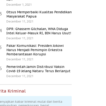
December 1, 2021
Otsus Memperbaiki Kualitas Pendidikan
3
Masyarakat Papua
December 11, 2021
DPR: Ghassem Gilchalan, WNA Diduga
4
Intel Keluar-Masuk RI, BIN Harus Usut!
December 11, 2021
Pakar Komunikasi: Presiden Jokowi
5
Harus Menjadi Pemimpin Orkestra
Pemberantasan Korupsi
December 11, 2021
Pemerintah Jamin Distribusi Vaksin
6
Covid-19 Jelang Nataru Terus Berlanjut
December 11, 2021
ita Kriminal
enyajikan kabar kriminal mulai dari berita
embunuhan, pemerkosaan, begal,