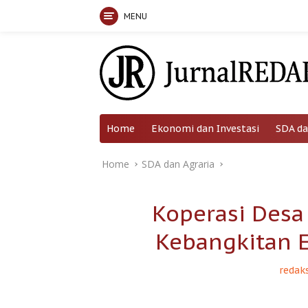
MENU
Skip
to
content
Home
Ekonomi dan Investasi
SDA da
Home
SDA dan Agraria
Koperasi Desa
Kebangkitan 
redaks