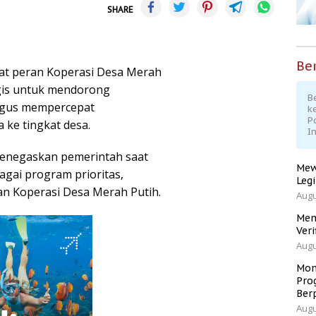
SHARE
Ber
at peran Koperasi Desa Merah
egis untuk mendorong
Be
igus mempercepat
k
P
 ke tingkat desa.
I
menegaskan pemerintah saat
Mew
agai program prioritas,
Leg
an Koperasi Desa Merah Putih.
Augu
Men
Veri
Augu
Mom
Pro
Ber
Augu