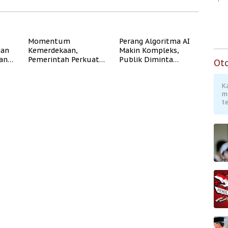
Momentum
Perang Algoritma AI
gan
Kemerdekaan,
Makin Kompleks,
dan
Pemerintah Perkuat
Publik Diminta
Ot
Program Rumah
Verifikasi Informasi
Subsidi untuk
Digital
K
Masyarakat
m
Berpenghasilan
te
Rendah