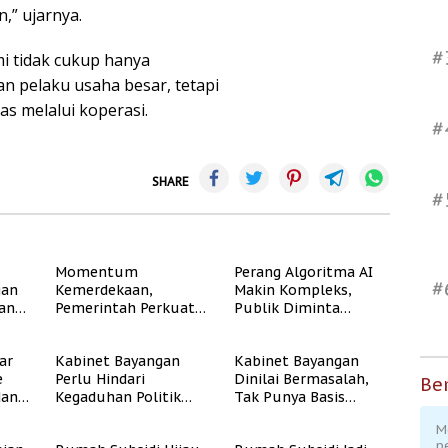
,” ujarnya.
#
i tidak cukup hanya
n pelaku usaha besar, tetapi
as melalui koperasi.
#
SHARE
#
Momentum
Perang Algoritma AI
#
gan
Kemerdekaan,
Makin Kompleks,
dan
Pemerintah Perkuat
Publik Diminta
Program Rumah
Verifikasi Informasi
Subsidi untuk
Digital
ar
Kabinet Bayangan
Kabinet Bayangan
Masyarakat
e
Perlu Hindari
Dinilai Bermasalah,
Berpenghasilan
Ber
dan
Kegaduhan Politik
Tak Punya Basis
Rendah
yang Merugikan
Konstituen Jelas
M
Publik
p