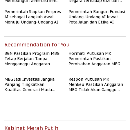
Membangun Generasi Sehat
Negara terhadap Gizi dan
dan Bebas Stunting
Pendidikan
Pemerintah Siapkan Perpres
Pemerintah Bangun Fondasi
AI sebagai Langkah Awal
Undang-Undang AI lewat
Menuju Undang-Undang AI
Peta Jalan dan Etika AI
Recommendation for You
BGN Pastikan Program MBG
Hormati Putusan MK,
Tetap Berjalan Tanpa
Pemerintah Pastikan
Mengganggu Anggaran
Pemisahan Anggaran MBG
Pendidikan
Berjalan Terukur
MBG Jadi Investasi Jangka
Respon Putusan MK,
Panjang Tingkatkan
Menkeu Pastikan Anggaran
Kualitas Generasi Muda
MBG Tidak Akan Ganggu
Indonesia
APBN
Kabinet Merah Putih