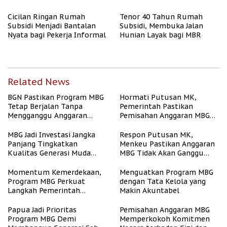
Cicilan Ringan Rumah
Tenor 40 Tahun Rumah
Subsidi Menjadi Bantalan
Subsidi, Membuka Jalan
Nyata bagi Pekerja Informal
Hunian Layak bagi MBR
Related News
BGN Pastikan Program MBG
Hormati Putusan MK,
Tetap Berjalan Tanpa
Pemerintah Pastikan
Mengganggu Anggaran
Pemisahan Anggaran MBG
Pendidikan
Berjalan Terukur
MBG Jadi Investasi Jangka
Respon Putusan MK,
Panjang Tingkatkan
Menkeu Pastikan Anggaran
Kualitas Generasi Muda
MBG Tidak Akan Ganggu
Indonesia
APBN
Momentum Kemerdekaan,
Menguatkan Program MBG
Program MBG Perkuat
dengan Tata Kelola yang
Langkah Pemerintah
Makin Akuntabel
Perangi Stunting
Papua Jadi Prioritas
Pemisahan Anggaran MBG
Program MBG Demi
Memperkokoh Komitmen