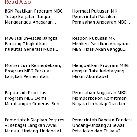
Read Also
BGN Pastikan Program MBG
Hormati Putusan MK,
Tetap Berjalan Tanpa
Pemerintah Pastikan
Mengganggu Anggaran
Pemisahan Anggaran MBG
Pendidikan
Berjalan Terukur
MBG Jadi Investasi Jangka
Respon Putusan MK,
Panjang Tingkatkan
Menkeu Pastikan Anggaran
Kualitas Generasi Muda
MBG Tidak Akan Ganggu
Indonesia
APBN
Momentum Kemerdekaan,
Menguatkan Program MBG
Program MBG Perkuat
dengan Tata Kelola yang
Langkah Pemerintah
Makin Akuntabel
Perangi Stunting
Papua Jadi Prioritas
Pemisahan Anggaran MBG
Program MBG Demi
Memperkokoh Komitmen
Membangun Generasi Sehat
Negara terhadap Gizi dan
dan Bebas Stunting
Pendidikan
Pemerintah Siapkan Perpres
Pemerintah Bangun Fondasi
AI sebagai Langkah Awal
Undang-Undang AI lewat
Menuju Undang-Undang AI
Peta Jalan dan Etika AI