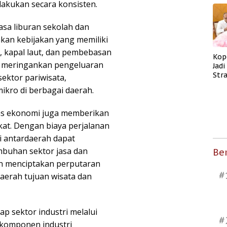
lakukan secara konsisten.
asa liburan sekolah dan
kan kebijakan yang memiliki
i, kapal laut, dan pembebasan
Kop
ya meringankan pengeluaran
Jad
Str
ektor pariwisata,
Men
ikro di berbagai daerah.
Kes
las ekonomi juga memberikan
kat. Dengan biaya perjalanan
mi antardaerah dapat
buhan sektor jasa dan
Ber
an menciptakan perputaran
#
daerah tujuan wisata dan
ap sektor industri melalui
#
komponen industri