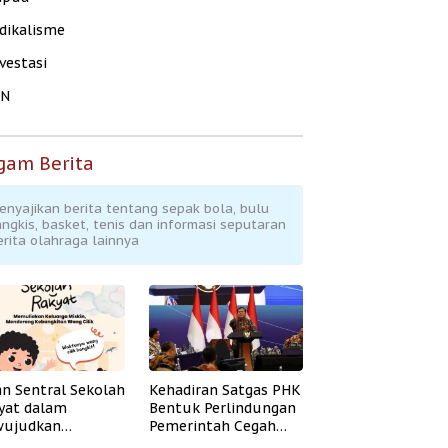
dikalisme
vestasi
KN
gam Berita
enyajikan berita tentang sepak bola, bulu
angkis, basket, tenis dan informasi seputaran
erita olahraga lainnya
an Sentral Sekolah
Kehadiran Satgas PHK
yat dalam
Bentuk Perlindungan
ujudkan
Pemerintah Cegah
idikan Inklusif
Badai PHK