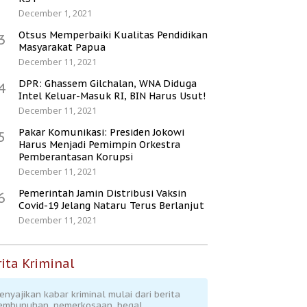
December 1, 2021
Otsus Memperbaiki Kualitas Pendidikan
3
Masyarakat Papua
December 11, 2021
DPR: Ghassem Gilchalan, WNA Diduga
4
Intel Keluar-Masuk RI, BIN Harus Usut!
December 11, 2021
Pakar Komunikasi: Presiden Jokowi
5
Harus Menjadi Pemimpin Orkestra
Pemberantasan Korupsi
December 11, 2021
Pemerintah Jamin Distribusi Vaksin
6
Covid-19 Jelang Nataru Terus Berlanjut
December 11, 2021
ita Kriminal
enyajikan kabar kriminal mulai dari berita
embunuhan, pemerkosaan, begal,