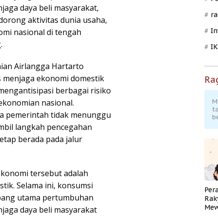
jaga daya beli masyarakat,
ra
rong aktivitas dunia usaha,
In
mi nasional di tengah
.
I
ian Airlangga Hartarto
 menjaga ekonomi domestik
Ra
mengantisipasi berbagai risiko
ekonomian nasional.
M
t
a pemerintah tidak menunggu
b
ambil langkah pencegahan
etap berada pada jalur
 ekonomi tersebut adalah
ik. Selama ini, konsumsi
Per
opang utama pertumbuhan
Rak
Mew
njaga daya beli masyarakat
Pend