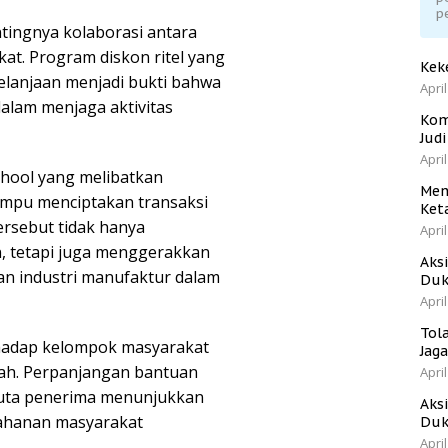
p
tingnya kolaborasi antara
at. Program diskon ritel yang
Kek
elanjaan menjadi bukti bahwa
April
dalam menjaga aktivitas
Kom
Jud
April
hool yang melibatkan
Men
mampu menciptakan transaksi
Ket
ersebut tidak hanya
April
 tetapi juga menggerakkan
Aks
dan industri manufaktur dalam
Duk
April
Tol
rhadap kelompok masyarakat
Jag
tah. Perpanjangan bantuan
April
juta penerima menunjukkan
Aks
ahanan masyarakat
Duk
April