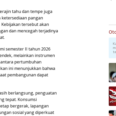
perajin tahu dan tempe juga
a ketersediaan pangan
. Kebijakan tersebut akan
ngan dan mencegah terjadinya
Ot
at.
K
m
mi semester II tahun 2026
te
pendek, melainkan instrumen
n antara pertumbuhan
jakan ini menunjukkan bahwa
faat pembangunan dapat
masih berlangsung, penguatan
ng tepat. Konsumsi
 tetap bergerak, lapangan
ungan sosial yang diperkuat