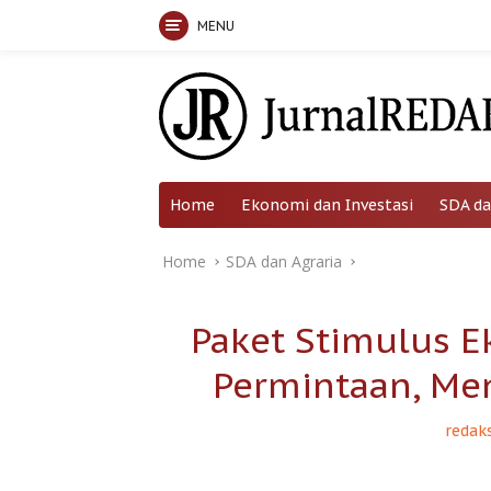
MENU
Skip
to
content
Home
Ekonomi dan Investasi
SDA da
Home
SDA dan Agraria
Paket Stimulus 
Permintaan, Me
redaks