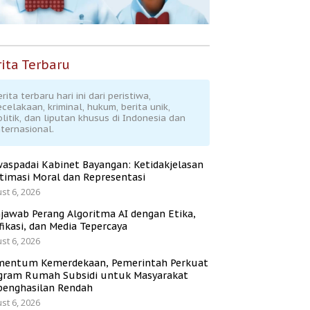
ita Terbaru
rita terbaru hari ini dari peristiwa,
ecelakaan, kriminal, hukum, berita unik,
olitik, dan liputan khusus di Indonesia dan
nternasional.
aspadai Kabinet Bayangan: Ketidakjelasan
itimasi Moral dan Representasi
st 6, 2026
jawab Perang Algoritma AI dengan Etika,
fikasi, dan Media Tepercaya
st 6, 2026
entum Kemerdekaan, Pemerintah Perkuat
gram Rumah Subsidi untuk Masyarakat
penghasilan Rendah
st 6, 2026