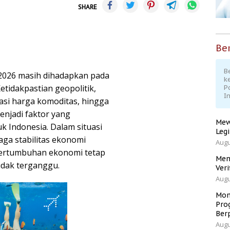
SHARE
Ber
Be
2026 masih dihadapkan pada
k
etidakpastian geopolitik,
P
I
asi harga komoditas, hingga
enjadi faktor yang
Mew
 Indonesia. Dalam situasi
Leg
ga stabilitas ekonomi
Augu
 pertumbuhan ekonomi tetap
Men
idak terganggu.
Veri
Augu
Mom
Pro
Ber
Augu