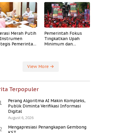
erasi Merah Putih
Pemerintah Fokus
i Instrumen
Tingkatkan Upah
ategis Pemerintah
Minimum dan
ingkatkan
Jaminan Sosial Buruh
ejahteraan Desa
View More
ita Terpopuler
Perang Algoritma AI Makin Kompleks,
1
Publik Diminta Verifikasi Informasi
Digital
August 6, 2026
Mengapresiasi Penangkapan Gembong
2
KST