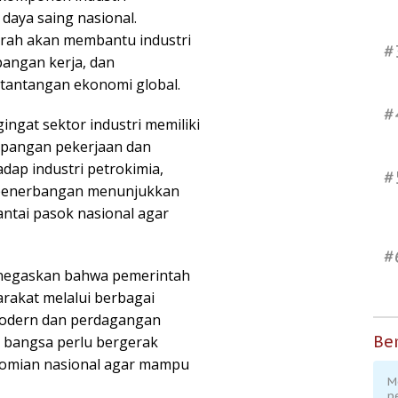
aya saing nasional.
urah akan membantu industri
#
angan kerja, dan
 tantangan ekonomi global.
#
ngat sektor industri memiliki
lapangan pekerjaan dan
ap industri petrokimia,
#
g penerbangan menunjukkan
ntai pasok nasional agar
#
negaskan bahwa pemerintah
rakat melalui berbagai
 modern dan perdagangan
Ber
n bangsa perlu bergerak
omian nasional agar mampu
M
p