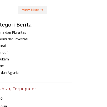
View More
tegori Berita
a dan Pluralitas
omi dan Investasi
inal
motif
hukam
am
dan Agraria
shtag Terpopuler
20
apua