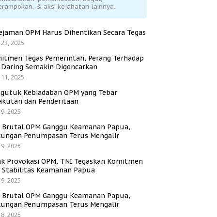
erampokan, & aksi kejahatan lainnya.
ejaman OPM Harus Dihentikan Secara Tegas
 23, 2025
itmen Tegas Pemerintah, Perang Terhadap
i Daring Semakin Digencarkan
 11, 2025
gutuk Kebiadaban OPM yang Tebar
akutan dan Penderitaan
 9, 2025
i Brutal OPM Ganggu Keamanan Papua,
ungan Penumpasan Terus Mengalir
 9, 2025
ak Provokasi OPM, TNI Tegaskan Komitmen
a Stabilitas Keamanan Papua
 9, 2025
i Brutal OPM Ganggu Keamanan Papua,
ungan Penumpasan Terus Mengalir
 8, 2025