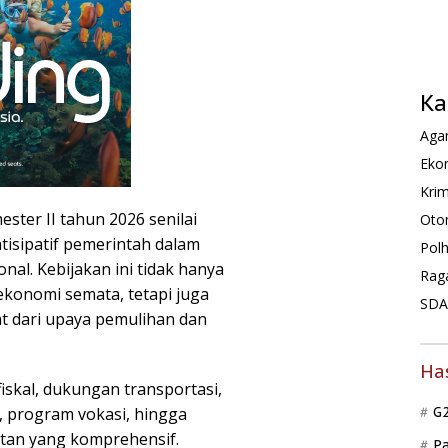
Ka
Agam
Ekon
Krim
ster II tahun 2026 senilai
Oto
tisipatif pemerintah dalam
Pol
l. Kebijakan ini tidak hanya
Rag
konomi semata, tetapi juga
SDA 
 dari upaya pemulihan dan
Ha
iskal, dukungan transportasi,
i, program vokasi, hingga
G
an yang komprehensif.
P