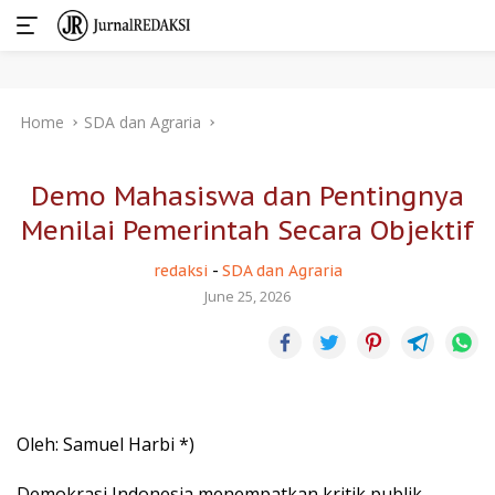
Skip
Home
SDA dan Agraria
to
content
Demo Mahasiswa dan Pentingnya
Menilai Pemerintah Secara Objektif
redaksi
-
SDA dan Agraria
June 25, 2026
Oleh: Samuel Harbi *)
Demokrasi Indonesia menempatkan kritik publik