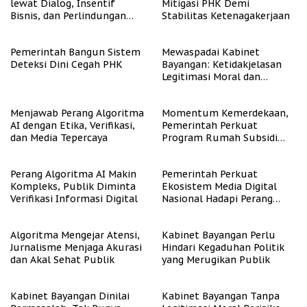
lewat Dialog, Insentif
Mitigasi PHK Demi
Bisnis, dan Perlindungan
Stabilitas Ketenagakerjaan
Tenaga Kerja
Pemerintah Bangun Sistem
Mewaspadai Kabinet
Deteksi Dini Cegah PHK
Bayangan: Ketidakjelasan
Legitimasi Moral dan
Representasi
Menjawab Perang Algoritma
Momentum Kemerdekaan,
AI dengan Etika, Verifikasi,
Pemerintah Perkuat
dan Media Tepercaya
Program Rumah Subsidi
untuk Masyarakat
Berpenghasilan Rendah
Perang Algoritma AI Makin
Pemerintah Perkuat
Kompleks, Publik Diminta
Ekosistem Media Digital
Verifikasi Informasi Digital
Nasional Hadapi Perang
Algoritma AI
Algoritma Mengejar Atensi,
Kabinet Bayangan Perlu
Jurnalisme Menjaga Akurasi
Hindari Kegaduhan Politik
dan Akal Sehat Publik
yang Merugikan Publik
Kabinet Bayangan Dinilai
Kabinet Bayangan Tanpa