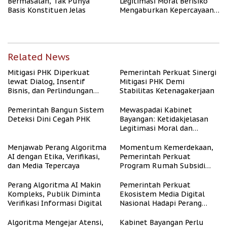
Bermasalah, Tak Punya
Legitimasi Moral Berisiko
Basis Konstituen Jelas
Mengaburkan Kepercayaan
Publik
Related News
Mitigasi PHK Diperkuat
Pemerintah Perkuat Sinergi
lewat Dialog, Insentif
Mitigasi PHK Demi
Bisnis, dan Perlindungan
Stabilitas Ketenagakerjaan
Tenaga Kerja
Pemerintah Bangun Sistem
Mewaspadai Kabinet
Deteksi Dini Cegah PHK
Bayangan: Ketidakjelasan
Legitimasi Moral dan
Representasi
Menjawab Perang Algoritma
Momentum Kemerdekaan,
AI dengan Etika, Verifikasi,
Pemerintah Perkuat
dan Media Tepercaya
Program Rumah Subsidi
untuk Masyarakat
Berpenghasilan Rendah
Perang Algoritma AI Makin
Pemerintah Perkuat
Kompleks, Publik Diminta
Ekosistem Media Digital
Verifikasi Informasi Digital
Nasional Hadapi Perang
Algoritma AI
Algoritma Mengejar Atensi,
Kabinet Bayangan Perlu