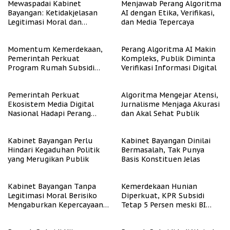
Mewaspadai Kabinet
Menjawab Perang Algoritma
Bayangan: Ketidakjelasan
AI dengan Etika, Verifikasi,
Legitimasi Moral dan
dan Media Tepercaya
Representasi
Momentum Kemerdekaan,
Perang Algoritma AI Makin
Pemerintah Perkuat
Kompleks, Publik Diminta
Program Rumah Subsidi
Verifikasi Informasi Digital
untuk Masyarakat
Berpenghasilan Rendah
Pemerintah Perkuat
Algoritma Mengejar Atensi,
Ekosistem Media Digital
Jurnalisme Menjaga Akurasi
Nasional Hadapi Perang
dan Akal Sehat Publik
Algoritma AI
Kabinet Bayangan Perlu
Kabinet Bayangan Dinilai
Hindari Kegaduhan Politik
Bermasalah, Tak Punya
yang Merugikan Publik
Basis Konstituen Jelas
Kabinet Bayangan Tanpa
Kemerdekaan Hunian
Legitimasi Moral Berisiko
Diperkuat, KPR Subsidi
Mengaburkan Kepercayaan
Tetap 5 Persen meski BI
Publik
Rate Naik