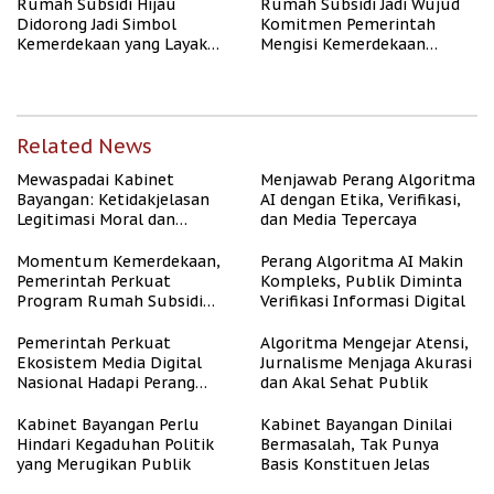
Rumah Subsidi Hijau
Rumah Subsidi Jadi Wujud
Didorong Jadi Simbol
Komitmen Pemerintah
Kemerdekaan yang Layak
Mengisi Kemerdekaan
dan Asri
dengan Kesejahteraan
Related News
Mewaspadai Kabinet
Menjawab Perang Algoritma
Bayangan: Ketidakjelasan
AI dengan Etika, Verifikasi,
Legitimasi Moral dan
dan Media Tepercaya
Representasi
Momentum Kemerdekaan,
Perang Algoritma AI Makin
Pemerintah Perkuat
Kompleks, Publik Diminta
Program Rumah Subsidi
Verifikasi Informasi Digital
untuk Masyarakat
Berpenghasilan Rendah
Pemerintah Perkuat
Algoritma Mengejar Atensi,
Ekosistem Media Digital
Jurnalisme Menjaga Akurasi
Nasional Hadapi Perang
dan Akal Sehat Publik
Algoritma AI
Kabinet Bayangan Perlu
Kabinet Bayangan Dinilai
Hindari Kegaduhan Politik
Bermasalah, Tak Punya
yang Merugikan Publik
Basis Konstituen Jelas