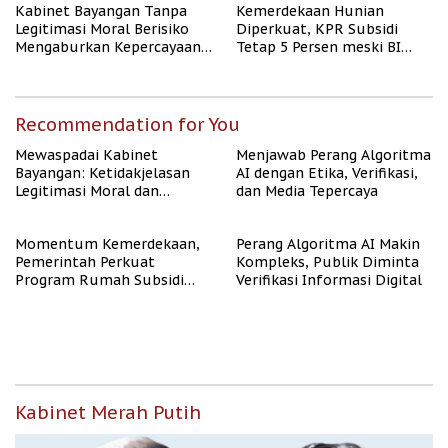
Kabinet Bayangan Tanpa
Kemerdekaan Hunian
Legitimasi Moral Berisiko
Diperkuat, KPR Subsidi
Mengaburkan Kepercayaan
Tetap 5 Persen meski BI
Publik
Rate Naik
Recommendation for You
Mewaspadai Kabinet
Menjawab Perang Algoritma
Bayangan: Ketidakjelasan
AI dengan Etika, Verifikasi,
Legitimasi Moral dan
dan Media Tepercaya
Representasi
Momentum Kemerdekaan,
Perang Algoritma AI Makin
Pemerintah Perkuat
Kompleks, Publik Diminta
Program Rumah Subsidi
Verifikasi Informasi Digital
untuk Masyarakat
Berpenghasilan Rendah
Kabinet Merah Putih