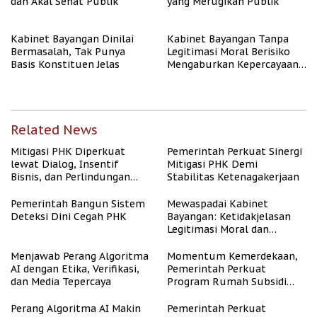
dan Akal Sehat Publik
yang Merugikan Publik
Kabinet Bayangan Dinilai
Kabinet Bayangan Tanpa
Bermasalah, Tak Punya
Legitimasi Moral Berisiko
Basis Konstituen Jelas
Mengaburkan Kepercayaan
Publik
Related News
Mitigasi PHK Diperkuat
Pemerintah Perkuat Sinergi
lewat Dialog, Insentif
Mitigasi PHK Demi
Bisnis, dan Perlindungan
Stabilitas Ketenagakerjaan
Tenaga Kerja
Pemerintah Bangun Sistem
Mewaspadai Kabinet
Deteksi Dini Cegah PHK
Bayangan: Ketidakjelasan
Legitimasi Moral dan
Representasi
Menjawab Perang Algoritma
Momentum Kemerdekaan,
AI dengan Etika, Verifikasi,
Pemerintah Perkuat
dan Media Tepercaya
Program Rumah Subsidi
untuk Masyarakat
Berpenghasilan Rendah
Perang Algoritma AI Makin
Pemerintah Perkuat