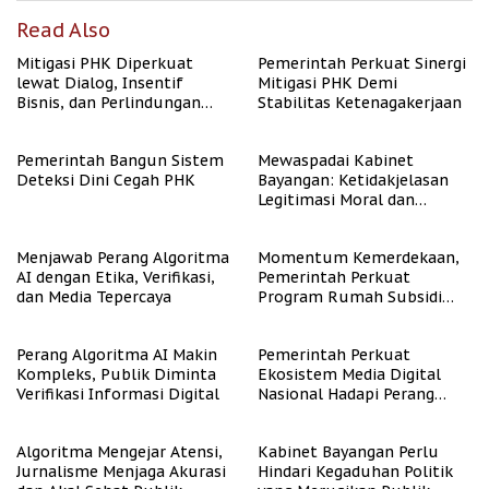
Read Also
Mitigasi PHK Diperkuat
Pemerintah Perkuat Sinergi
lewat Dialog, Insentif
Mitigasi PHK Demi
Bisnis, dan Perlindungan
Stabilitas Ketenagakerjaan
Tenaga Kerja
Pemerintah Bangun Sistem
Mewaspadai Kabinet
Deteksi Dini Cegah PHK
Bayangan: Ketidakjelasan
Legitimasi Moral dan
Representasi
Menjawab Perang Algoritma
Momentum Kemerdekaan,
AI dengan Etika, Verifikasi,
Pemerintah Perkuat
dan Media Tepercaya
Program Rumah Subsidi
untuk Masyarakat
Berpenghasilan Rendah
Perang Algoritma AI Makin
Pemerintah Perkuat
Kompleks, Publik Diminta
Ekosistem Media Digital
Verifikasi Informasi Digital
Nasional Hadapi Perang
Algoritma AI
Algoritma Mengejar Atensi,
Kabinet Bayangan Perlu
Jurnalisme Menjaga Akurasi
Hindari Kegaduhan Politik