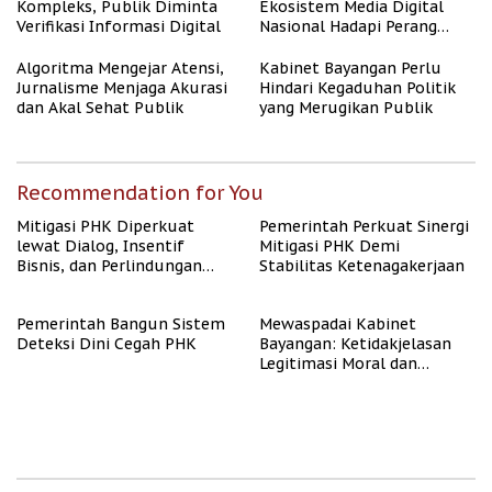
Kompleks, Publik Diminta
Ekosistem Media Digital
Verifikasi Informasi Digital
Nasional Hadapi Perang
Algoritma AI
Algoritma Mengejar Atensi,
Kabinet Bayangan Perlu
Jurnalisme Menjaga Akurasi
Hindari Kegaduhan Politik
dan Akal Sehat Publik
yang Merugikan Publik
Recommendation for You
Mitigasi PHK Diperkuat
Pemerintah Perkuat Sinergi
lewat Dialog, Insentif
Mitigasi PHK Demi
Bisnis, dan Perlindungan
Stabilitas Ketenagakerjaan
Tenaga Kerja
Pemerintah Bangun Sistem
Mewaspadai Kabinet
Deteksi Dini Cegah PHK
Bayangan: Ketidakjelasan
Legitimasi Moral dan
Representasi