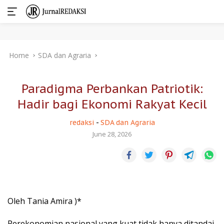
Skip
Home
SDA dan Agraria
to
content
Paradigma Perbankan Patriotik:
Hadir bagi Ekonomi Rakyat Kecil
redaksi
-
SDA dan Agraria
June 28, 2026
Oleh Tania Amira )*
Perekonomian nasional yang kuat tidak hanya ditandai