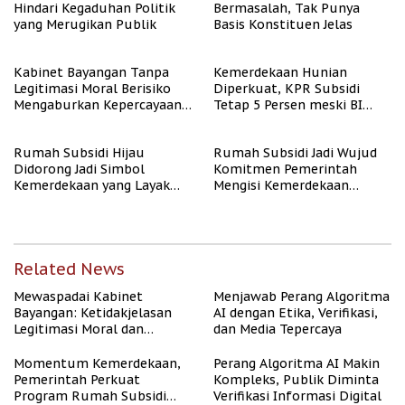
Hindari Kegaduhan Politik
Bermasalah, Tak Punya
yang Merugikan Publik
Basis Konstituen Jelas
Kabinet Bayangan Tanpa
Kemerdekaan Hunian
Legitimasi Moral Berisiko
Diperkuat, KPR Subsidi
Mengaburkan Kepercayaan
Tetap 5 Persen meski BI
Publik
Rate Naik
Rumah Subsidi Hijau
Rumah Subsidi Jadi Wujud
Didorong Jadi Simbol
Komitmen Pemerintah
Kemerdekaan yang Layak
Mengisi Kemerdekaan
dan Asri
dengan Kesejahteraan
Related News
Mewaspadai Kabinet
Menjawab Perang Algoritma
Bayangan: Ketidakjelasan
AI dengan Etika, Verifikasi,
Legitimasi Moral dan
dan Media Tepercaya
Representasi
Momentum Kemerdekaan,
Perang Algoritma AI Makin
Pemerintah Perkuat
Kompleks, Publik Diminta
Program Rumah Subsidi
Verifikasi Informasi Digital