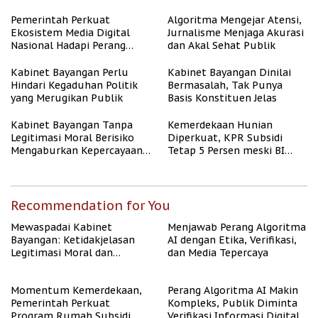
untuk Masyarakat
Berpenghasilan Rendah
Pemerintah Perkuat
Algoritma Mengejar Atensi,
Ekosistem Media Digital
Jurnalisme Menjaga Akurasi
Nasional Hadapi Perang
dan Akal Sehat Publik
Algoritma AI
Kabinet Bayangan Perlu
Kabinet Bayangan Dinilai
Hindari Kegaduhan Politik
Bermasalah, Tak Punya
yang Merugikan Publik
Basis Konstituen Jelas
Kabinet Bayangan Tanpa
Kemerdekaan Hunian
Legitimasi Moral Berisiko
Diperkuat, KPR Subsidi
Mengaburkan Kepercayaan
Tetap 5 Persen meski BI
Publik
Rate Naik
Recommendation for You
Mewaspadai Kabinet
Menjawab Perang Algoritma
Bayangan: Ketidakjelasan
AI dengan Etika, Verifikasi,
Legitimasi Moral dan
dan Media Tepercaya
Representasi
Momentum Kemerdekaan,
Perang Algoritma AI Makin
Pemerintah Perkuat
Kompleks, Publik Diminta
Program Rumah Subsidi
Verifikasi Informasi Digital