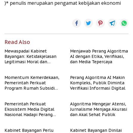
)* penulis merupakan pengamat kebijakan ekonomi
Read Also
Mewaspadai Kabinet
Menjawab Perang Algoritma
Bayangan: Ketidakjelasan
AI dengan Etika, Verifikasi,
Legitimasi Moral dan
dan Media Tepercaya
Representasi
Momentum Kemerdekaan,
Perang Algoritma AI Makin
Pemerintah Perkuat
Kompleks, Publik Diminta
Program Rumah Subsidi
Verifikasi Informasi Digital
untuk Masyarakat
Berpenghasilan Rendah
Pemerintah Perkuat
Algoritma Mengejar Atensi,
Ekosistem Media Digital
Jurnalisme Menjaga Akurasi
Nasional Hadapi Perang
dan Akal Sehat Publik
Algoritma AI
Kabinet Bayangan Perlu
Kabinet Bayangan Dinilai