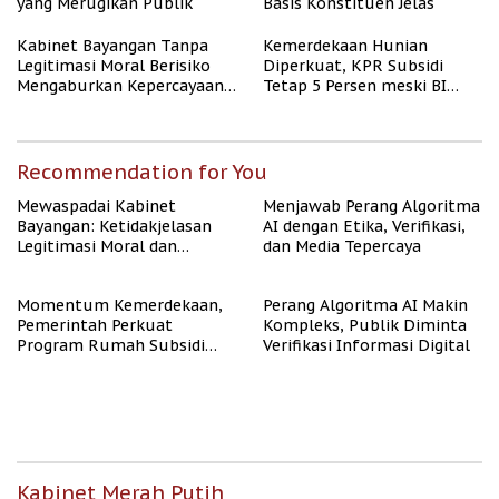
yang Merugikan Publik
Basis Konstituen Jelas
Kabinet Bayangan Tanpa
Kemerdekaan Hunian
Legitimasi Moral Berisiko
Diperkuat, KPR Subsidi
Mengaburkan Kepercayaan
Tetap 5 Persen meski BI
Publik
Rate Naik
Recommendation for You
Mewaspadai Kabinet
Menjawab Perang Algoritma
Bayangan: Ketidakjelasan
AI dengan Etika, Verifikasi,
Legitimasi Moral dan
dan Media Tepercaya
Representasi
Momentum Kemerdekaan,
Perang Algoritma AI Makin
Pemerintah Perkuat
Kompleks, Publik Diminta
Program Rumah Subsidi
Verifikasi Informasi Digital
untuk Masyarakat
Berpenghasilan Rendah
Kabinet Merah Putih