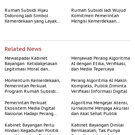
Rumah Subsidi Hijau
Rumah Subsidi Jadi Wujud
Didorong Jadi Simbol
Komitmen Pemerintah
Kemerdekaan yang Layak
Mengisi Kemerdekaan
dan Asri
dengan Kesejahteraan
Related News
Mewaspadai Kabinet
Menjawab Perang Algoritma
Bayangan: Ketidakjelasan
AI dengan Etika, Verifikasi,
Legitimasi Moral dan
dan Media Tepercaya
Representasi
Momentum Kemerdekaan,
Perang Algoritma AI Makin
Pemerintah Perkuat
Kompleks, Publik Diminta
Program Rumah Subsidi
Verifikasi Informasi Digital
untuk Masyarakat
Berpenghasilan Rendah
Pemerintah Perkuat
Algoritma Mengejar Atensi,
Ekosistem Media Digital
Jurnalisme Menjaga Akurasi
Nasional Hadapi Perang
dan Akal Sehat Publik
Algoritma AI
Kabinet Bayangan Perlu
Kabinet Bayangan Dinilai
Hindari Kegaduhan Politik
Bermasalah, Tak Punya