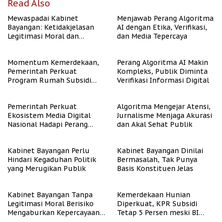
Read Also
Mewaspadai Kabinet
Menjawab Perang Algoritma
Bayangan: Ketidakjelasan
AI dengan Etika, Verifikasi,
Legitimasi Moral dan
dan Media Tepercaya
Representasi
Momentum Kemerdekaan,
Perang Algoritma AI Makin
Pemerintah Perkuat
Kompleks, Publik Diminta
Program Rumah Subsidi
Verifikasi Informasi Digital
untuk Masyarakat
Berpenghasilan Rendah
Pemerintah Perkuat
Algoritma Mengejar Atensi,
Ekosistem Media Digital
Jurnalisme Menjaga Akurasi
Nasional Hadapi Perang
dan Akal Sehat Publik
Algoritma AI
Kabinet Bayangan Perlu
Kabinet Bayangan Dinilai
Hindari Kegaduhan Politik
Bermasalah, Tak Punya
yang Merugikan Publik
Basis Konstituen Jelas
Kabinet Bayangan Tanpa
Kemerdekaan Hunian
Legitimasi Moral Berisiko
Diperkuat, KPR Subsidi
Mengaburkan Kepercayaan
Tetap 5 Persen meski BI
Publik
Rate Naik