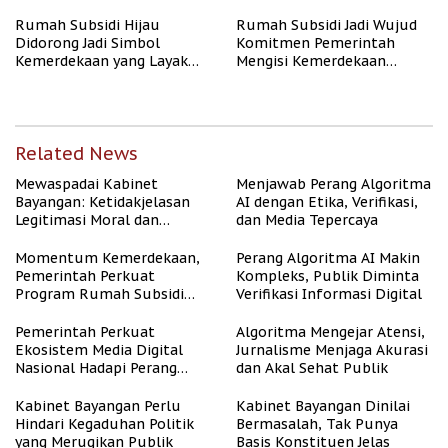
Rumah Subsidi Hijau
Rumah Subsidi Jadi Wujud
Didorong Jadi Simbol
Komitmen Pemerintah
Kemerdekaan yang Layak
Mengisi Kemerdekaan
dan Asri
dengan Kesejahteraan
Related News
Mewaspadai Kabinet
Menjawab Perang Algoritma
Bayangan: Ketidakjelasan
AI dengan Etika, Verifikasi,
Legitimasi Moral dan
dan Media Tepercaya
Representasi
Momentum Kemerdekaan,
Perang Algoritma AI Makin
Pemerintah Perkuat
Kompleks, Publik Diminta
Program Rumah Subsidi
Verifikasi Informasi Digital
untuk Masyarakat
Berpenghasilan Rendah
Pemerintah Perkuat
Algoritma Mengejar Atensi,
Ekosistem Media Digital
Jurnalisme Menjaga Akurasi
Nasional Hadapi Perang
dan Akal Sehat Publik
Algoritma AI
Kabinet Bayangan Perlu
Kabinet Bayangan Dinilai
Hindari Kegaduhan Politik
Bermasalah, Tak Punya
yang Merugikan Publik
Basis Konstituen Jelas