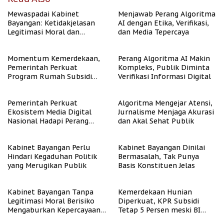
Mewaspadai Kabinet
Menjawab Perang Algoritma
Bayangan: Ketidakjelasan
AI dengan Etika, Verifikasi,
Legitimasi Moral dan
dan Media Tepercaya
Representasi
Momentum Kemerdekaan,
Perang Algoritma AI Makin
Pemerintah Perkuat
Kompleks, Publik Diminta
Program Rumah Subsidi
Verifikasi Informasi Digital
untuk Masyarakat
Berpenghasilan Rendah
Pemerintah Perkuat
Algoritma Mengejar Atensi,
Ekosistem Media Digital
Jurnalisme Menjaga Akurasi
Nasional Hadapi Perang
dan Akal Sehat Publik
Algoritma AI
Kabinet Bayangan Perlu
Kabinet Bayangan Dinilai
Hindari Kegaduhan Politik
Bermasalah, Tak Punya
yang Merugikan Publik
Basis Konstituen Jelas
Kabinet Bayangan Tanpa
Kemerdekaan Hunian
Legitimasi Moral Berisiko
Diperkuat, KPR Subsidi
Mengaburkan Kepercayaan
Tetap 5 Persen meski BI
Publik
Rate Naik