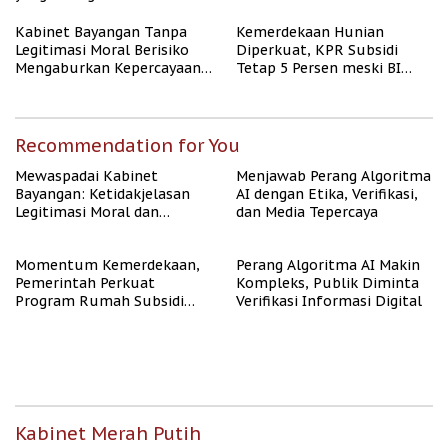
Kabinet Bayangan Tanpa
Kemerdekaan Hunian
Legitimasi Moral Berisiko
Diperkuat, KPR Subsidi
Mengaburkan Kepercayaan
Tetap 5 Persen meski BI
Publik
Rate Naik
Recommendation for You
Mewaspadai Kabinet
Menjawab Perang Algoritma
Bayangan: Ketidakjelasan
AI dengan Etika, Verifikasi,
Legitimasi Moral dan
dan Media Tepercaya
Representasi
Momentum Kemerdekaan,
Perang Algoritma AI Makin
Pemerintah Perkuat
Kompleks, Publik Diminta
Program Rumah Subsidi
Verifikasi Informasi Digital
untuk Masyarakat
Berpenghasilan Rendah
Kabinet Merah Putih