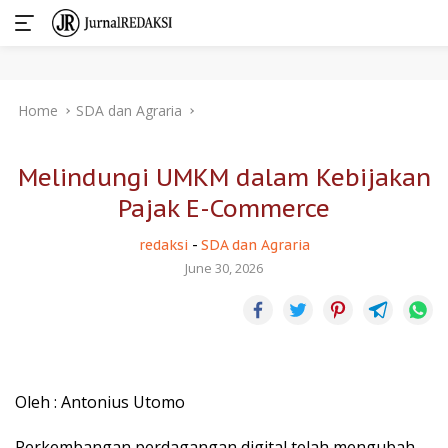
Skip
Home
SDA dan Agraria
to
content
Melindungi UMKM dalam Kebijakan
Pajak E-Commerce
redaksi
-
SDA dan Agraria
June 30, 2026
Oleh : Antonius Utomo
Perkembangan perdagangan digital telah mengubah