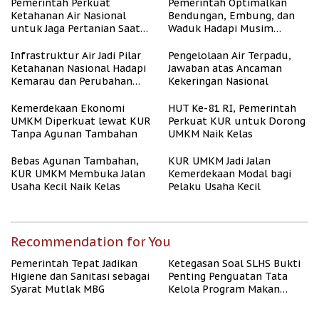
Pemerintah Perkuat
Pemerintah Optimalkan
Ketahanan Air Nasional
Bendungan, Embung, dan
untuk Jaga Pertanian Saat
Waduk Hadapi Musim
Kemarau
Kemarau
Infrastruktur Air Jadi Pilar
Pengelolaan Air Terpadu,
Ketahanan Nasional Hadapi
Jawaban atas Ancaman
Kemarau dan Perubahan
Kekeringan Nasional
Iklim
Kemerdekaan Ekonomi
HUT Ke-81 RI, Pemerintah
UMKM Diperkuat lewat KUR
Perkuat KUR untuk Dorong
Tanpa Agunan Tambahan
UMKM Naik Kelas
Bebas Agunan Tambahan,
KUR UMKM Jadi Jalan
KUR UMKM Membuka Jalan
Kemerdekaan Modal bagi
Usaha Kecil Naik Kelas
Pelaku Usaha Kecil
Recommendation for You
Pemerintah Tepat Jadikan
Ketegasan Soal SLHS Bukti
Higiene dan Sanitasi sebagai
Penting Penguatan Tata
Syarat Mutlak MBG
Kelola Program Makan
Bergizi Gratis