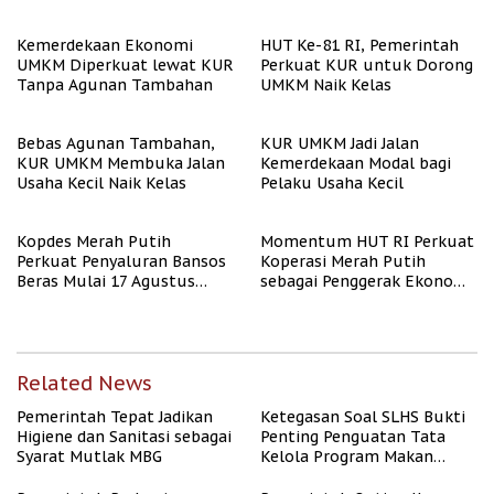
Iklim
Kemerdekaan Ekonomi
HUT Ke-81 RI, Pemerintah
UMKM Diperkuat lewat KUR
Perkuat KUR untuk Dorong
Tanpa Agunan Tambahan
UMKM Naik Kelas
Bebas Agunan Tambahan,
KUR UMKM Jadi Jalan
KUR UMKM Membuka Jalan
Kemerdekaan Modal bagi
Usaha Kecil Naik Kelas
Pelaku Usaha Kecil
Kopdes Merah Putih
Momentum HUT RI Perkuat
Perkuat Penyaluran Bansos
Koperasi Merah Putih
Beras Mulai 17 Agustus
sebagai Penggerak Ekonomi
2026
Desa
Related News
Pemerintah Tepat Jadikan
Ketegasan Soal SLHS Bukti
Higiene dan Sanitasi sebagai
Penting Penguatan Tata
Syarat Mutlak MBG
Kelola Program Makan
Bergizi Gratis