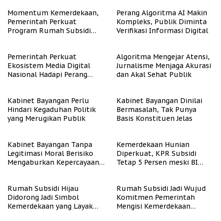
Momentum Kemerdekaan,
Perang Algoritma AI Makin
Pemerintah Perkuat
Kompleks, Publik Diminta
Program Rumah Subsidi
Verifikasi Informasi Digital
untuk Masyarakat
Berpenghasilan Rendah
Pemerintah Perkuat
Algoritma Mengejar Atensi,
Ekosistem Media Digital
Jurnalisme Menjaga Akurasi
Nasional Hadapi Perang
dan Akal Sehat Publik
Algoritma AI
Kabinet Bayangan Perlu
Kabinet Bayangan Dinilai
Hindari Kegaduhan Politik
Bermasalah, Tak Punya
yang Merugikan Publik
Basis Konstituen Jelas
Kabinet Bayangan Tanpa
Kemerdekaan Hunian
Legitimasi Moral Berisiko
Diperkuat, KPR Subsidi
Mengaburkan Kepercayaan
Tetap 5 Persen meski BI
Publik
Rate Naik
Rumah Subsidi Hijau
Rumah Subsidi Jadi Wujud
Didorong Jadi Simbol
Komitmen Pemerintah
Kemerdekaan yang Layak
Mengisi Kemerdekaan
dan Asri
dengan Kesejahteraan