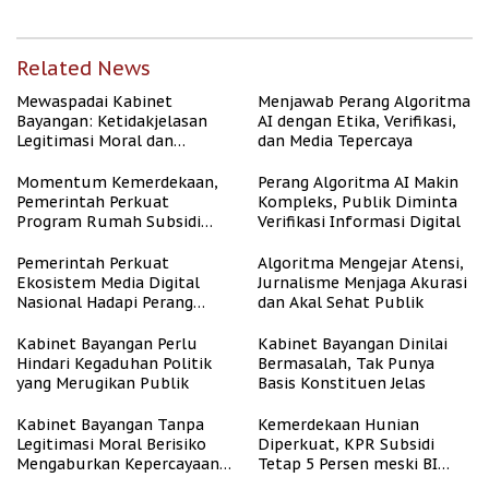
Related News
Mewaspadai Kabinet
Menjawab Perang Algoritma
Bayangan: Ketidakjelasan
AI dengan Etika, Verifikasi,
Legitimasi Moral dan
dan Media Tepercaya
Representasi
Momentum Kemerdekaan,
Perang Algoritma AI Makin
Pemerintah Perkuat
Kompleks, Publik Diminta
Program Rumah Subsidi
Verifikasi Informasi Digital
untuk Masyarakat
Berpenghasilan Rendah
Pemerintah Perkuat
Algoritma Mengejar Atensi,
Ekosistem Media Digital
Jurnalisme Menjaga Akurasi
Nasional Hadapi Perang
dan Akal Sehat Publik
Algoritma AI
Kabinet Bayangan Perlu
Kabinet Bayangan Dinilai
Hindari Kegaduhan Politik
Bermasalah, Tak Punya
yang Merugikan Publik
Basis Konstituen Jelas
Kabinet Bayangan Tanpa
Kemerdekaan Hunian
Legitimasi Moral Berisiko
Diperkuat, KPR Subsidi
Mengaburkan Kepercayaan
Tetap 5 Persen meski BI
Publik
Rate Naik