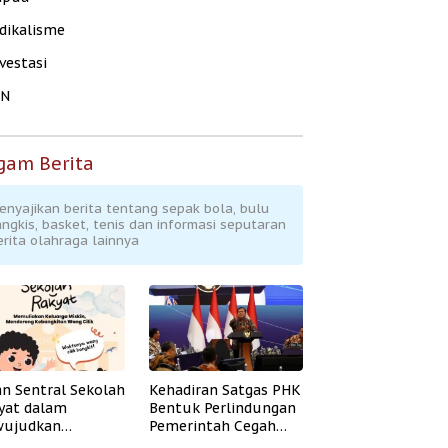
dikalisme
vestasi
KN
gam Berita
enyajikan berita tentang sepak bola, bulu
angkis, basket, tenis dan informasi seputaran
erita olahraga lainnya
an Sentral Sekolah
Kehadiran Satgas PHK
yat dalam
Bentuk Perlindungan
ujudkan
Pemerintah Cegah
idikan Inklusif
Badai PHK