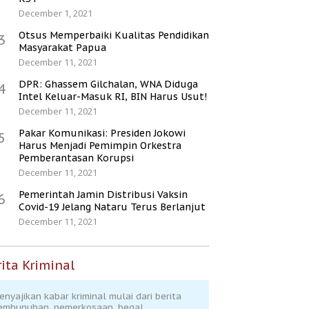
December 1, 2021
Otsus Memperbaiki Kualitas Pendidikan
3
Masyarakat Papua
December 11, 2021
DPR: Ghassem Gilchalan, WNA Diduga
4
Intel Keluar-Masuk RI, BIN Harus Usut!
December 11, 2021
Pakar Komunikasi: Presiden Jokowi
5
Harus Menjadi Pemimpin Orkestra
Pemberantasan Korupsi
December 11, 2021
Pemerintah Jamin Distribusi Vaksin
6
Covid-19 Jelang Nataru Terus Berlanjut
December 11, 2021
ita Kriminal
enyajikan kabar kriminal mulai dari berita
embunuhan, pemerkosaan, begal,