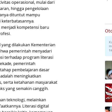
vitas operasional, mulai dari
saran, hingga pengelolaan
hanya dituntut mampu
 keterbatasannya.
 menjadi kompetensi baru
Ot
ofesi.
K
al yang dilakukan Kementerian
m
te
ahwa pemerintah menyadari
si terhadap program literasi
 dekade, pemerintah
tahap pembelajaran dasar
a adalah meningkatkan
s, serta ketahanan masyarakat
ks yang semakin canggih.
han teknologi, melainkan
atkannya. Literasi digital