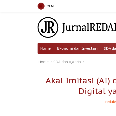
MENU
Skip
to
content
Home
Ekonomi dan Investasi
SDA da
Home
SDA dan Agraria
Akal Imitasi (AI)
Digital y
redaks