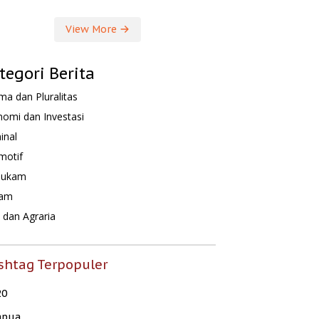
View More
tegori Berita
a dan Pluralitas
omi dan Investasi
inal
motif
hukam
am
dan Agraria
shtag Terpopuler
20
apua