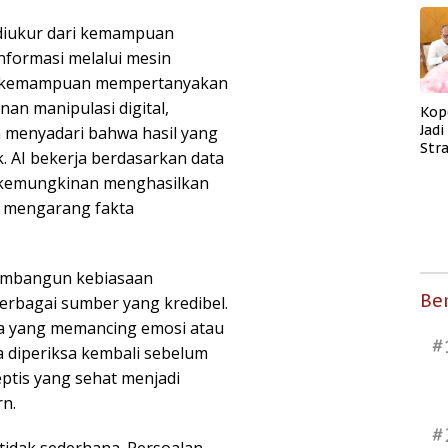
up diukur dari kemampuan
nformasi melalui mesin
lah kemampuan mempertanyakan
nan manipulasi digital,
Kop
Jad
a menyadari bahwa hasil yang
Str
. AI bekerja berdasarkan data
Men
ki kemungkinan menghasilkan
Kes
an mengarang fakta
membangun kebiasaan
Ber
berbagai sumber yang kredibel.
ama yang memancing emosi atau
#
a diperiksa kembali sebelum
ptis yang sehat menjadi
rn.
#