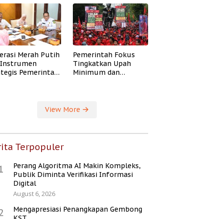
erasi Merah Putih
Pemerintah Fokus
i Instrumen
Tingkatkan Upah
ategis Pemerintah
Minimum dan
ingkatkan
Jaminan Sosial Buruh
ejahteraan Desa
View More
ita Terpopuler
Perang Algoritma AI Makin Kompleks,
1
Publik Diminta Verifikasi Informasi
Digital
August 6, 2026
Mengapresiasi Penangkapan Gembong
2
KST