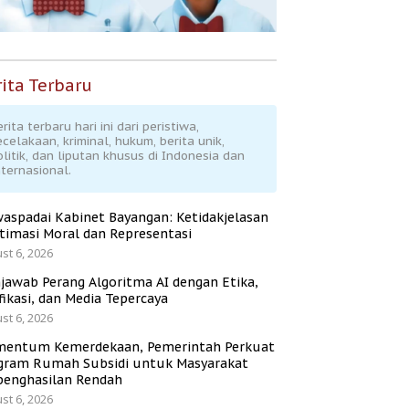
ita Terbaru
rita terbaru hari ini dari peristiwa,
ecelakaan, kriminal, hukum, berita unik,
olitik, dan liputan khusus di Indonesia dan
nternasional.
aspadai Kabinet Bayangan: Ketidakjelasan
itimasi Moral dan Representasi
st 6, 2026
jawab Perang Algoritma AI dengan Etika,
fikasi, dan Media Tepercaya
st 6, 2026
entum Kemerdekaan, Pemerintah Perkuat
gram Rumah Subsidi untuk Masyarakat
penghasilan Rendah
st 6, 2026