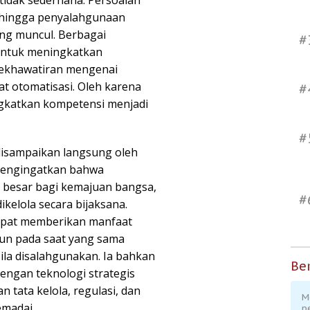
tidak sederhana. Persoalan
r, hingga penyalahgunaan
ing muncul. Berbagai
#
 untuk meningkatkan
l kekhawatiran mengenai
at otomatisasi. Oleh karena
#
gkatkan kompetensi menjadi
#
disampaikan langsung oleh
mengingatkan bahwa
besar bagi kemajuan bangsa,
#
dikelola secara bijaksana.
dapat memberikan manfaat
un pada saat yang sama
la disalahgunakan. Ia bahkan
Ber
dengan teknologi strategis
n tata kelola, regulasi, dan
M
madai.
p