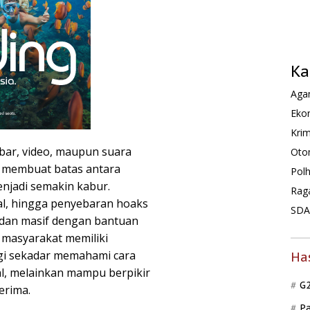
Ka
Agam
Ekon
Krim
ar, video, maupun suara
Oto
 membuat batas antara
Pol
njadi semakin kabur.
Rag
ual, hingga penyebaran hoaks
SDA 
t dan masif dengan bantuan
t masyarakat memiliki
lagi sekadar memahami cara
Ha
l, melainkan mampu berpikir
G
erima.
P