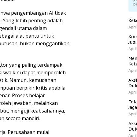
p
ahwa pengembangan AI tidak
. Yang lebih penting adalah
Kek
April
gendali utama dalam
ebagai alat bantu untuk
Kom
Jud
putusan, bukan menggantikan
April
Men
Ket
ktor yang paling terdampak
April
siswa kini dapat memperoleh
detik. Namun, kemudahan
Aks
Duk
uan berpikir kritis apabila
April
ar. Proses belajar
Tol
roleh jawaban, melainkan
Jag
ebut, menguji keabsahannya,
April
 secara mandiri.
Aks
Duk
rja. Perusahaan mulai
April