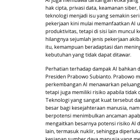
AI juga membawa tantangan etika yang 
hak cipta, privasi data, keamanan sibe
teknologi menjadi isu yang semakin ser
pekerjaan kini mulai memanfaatkan AI
produktivitas, tetapi di sisi lain muncu
hilangnya sejumlah jenis pekerjaan akib
itu, kemampuan beradaptasi dan menin
kebutuhan yang tidak dapat ditawar.
Perhatian terhadap dampak AI bahkan 
Presiden Prabowo Subianto. Prabowo 
perkembangan AI menawarkan peluang 
tetapi juga memiliki risiko apabila tidak 
Teknologi yang sangat kuat tersebut 
besar bagi kesejahteraan manusia, nam
berpotensi menimbulkan ancaman apabi
mengaitkan besarnya potensi risiko AI 
lain, termasuk nuklir, sehingga diperluka
kesiapan sumber daya manusia yang me