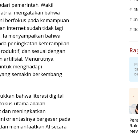
dari pemerintah. Wakil
ra
 Patria, mengatakan bahwa
In
a ini berfokus pada kemampuan
n internet sudah tidak lagi
I
. Ia menyampaikan bahwa
 pada peningkatan keterampilan
Ra
produktif, dan sesuai dengan
artifisial. Menurutnya,
M
 untuk menghadapi
t
ks yang semakin berkembang
b
kan bahwa literasi digital
fokus utama adalah
t dan meningkatkan
i orientasinya bergeser pada
Per
Rak
an memanfaatkan AI secara
Mew
Pend