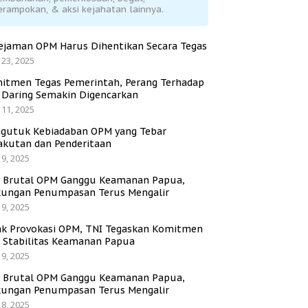
erampokan, & aksi kejahatan lainnya.
ejaman OPM Harus Dihentikan Secara Tegas
 23, 2025
itmen Tegas Pemerintah, Perang Terhadap
i Daring Semakin Digencarkan
 11, 2025
gutuk Kebiadaban OPM yang Tebar
akutan dan Penderitaan
 9, 2025
i Brutal OPM Ganggu Keamanan Papua,
ungan Penumpasan Terus Mengalir
 9, 2025
ak Provokasi OPM, TNI Tegaskan Komitmen
a Stabilitas Keamanan Papua
 9, 2025
i Brutal OPM Ganggu Keamanan Papua,
ungan Penumpasan Terus Mengalir
 8, 2025