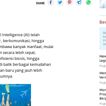
SHARE
Ber
Be
 Intelligence (AI) telah
k
r, berkomunikasi, hingga
P
I
mbawa banyak manfaat, mulai
secara lebih cepat,
Mew
isiensi bisnis, hingga
Leg
i balik berbagai kemudahan
Augu
an baru yang jauh lebih
Men
lumnya.
Veri
Augu
Mom
Pro
Ber
Augu