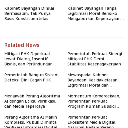
Kabinet Bayangan Dinilai
Kabinet Bayangan Tanpa
Bermasalah, Tak Punya
Legitimasi Moral Berisiko
Basis Konstituen Jelas
Mengaburkan Kepercayaan
Publik
Related News
Mitigasi PHK Diperkuat
Pemerintah Perkuat Sinergi
lewat Dialog, Insentif
Mitigasi PHK Demi
Bisnis, dan Perlindungan
Stabilitas Ketenagakerjaan
Tenaga Kerja
Pemerintah Bangun Sistem
Mewaspadai Kabinet
Deteksi Dini Cegah PHK
Bayangan: Ketidakjelasan
Legitimasi Moral dan
Representasi
Menjawab Perang Algoritma
Momentum Kemerdekaan,
AI dengan Etika, Verifikasi,
Pemerintah Perkuat
dan Media Tepercaya
Program Rumah Subsidi
untuk Masyarakat
Berpenghasilan Rendah
Perang Algoritma AI Makin
Pemerintah Perkuat
Kompleks, Publik Diminta
Ekosistem Media Digital
Verifikasi Informasi Digital
Nasional Hadapi Perang