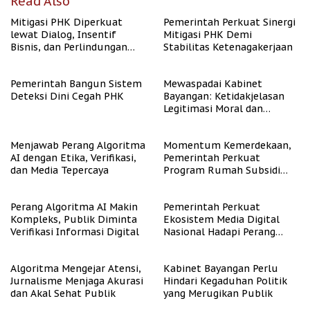
Read Also
Mitigasi PHK Diperkuat
Pemerintah Perkuat Sinergi
lewat Dialog, Insentif
Mitigasi PHK Demi
Bisnis, dan Perlindungan
Stabilitas Ketenagakerjaan
Tenaga Kerja
Pemerintah Bangun Sistem
Mewaspadai Kabinet
Deteksi Dini Cegah PHK
Bayangan: Ketidakjelasan
Legitimasi Moral dan
Representasi
Menjawab Perang Algoritma
Momentum Kemerdekaan,
AI dengan Etika, Verifikasi,
Pemerintah Perkuat
dan Media Tepercaya
Program Rumah Subsidi
untuk Masyarakat
Berpenghasilan Rendah
Perang Algoritma AI Makin
Pemerintah Perkuat
Kompleks, Publik Diminta
Ekosistem Media Digital
Verifikasi Informasi Digital
Nasional Hadapi Perang
Algoritma AI
Algoritma Mengejar Atensi,
Kabinet Bayangan Perlu
Jurnalisme Menjaga Akurasi
Hindari Kegaduhan Politik
dan Akal Sehat Publik
yang Merugikan Publik