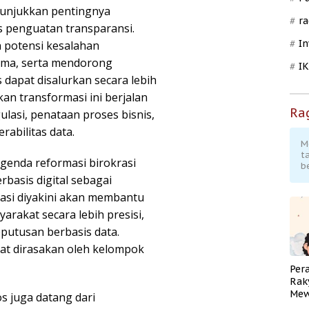
nunjukkan pentingnya
ra
s penguatan transparansi.
In
n potensi kesalahan
ima, serta mendorong
I
 dapat disalurkan secara lebih
an transformasi ini berjalan
Ra
ulasi, penataan proses bisnis,
rabilitas data.
M
t
genda reformasi birokrasi
b
basis digital sebagai
grasi diyakini akan membantu
akat secara lebih presisi,
putusan berbasis data.
at dirasakan oleh kelompok
Per
Rak
Mew
s juga datang dari
Pend