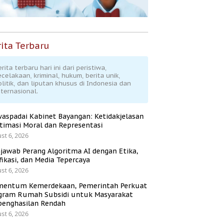
ita Terbaru
rita terbaru hari ini dari peristiwa,
ecelakaan, kriminal, hukum, berita unik,
olitik, dan liputan khusus di Indonesia dan
nternasional.
aspadai Kabinet Bayangan: Ketidakjelasan
itimasi Moral dan Representasi
st 6, 2026
jawab Perang Algoritma AI dengan Etika,
fikasi, dan Media Tepercaya
st 6, 2026
entum Kemerdekaan, Pemerintah Perkuat
gram Rumah Subsidi untuk Masyarakat
penghasilan Rendah
st 6, 2026