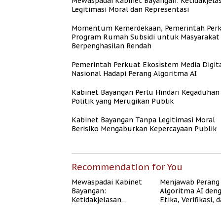
Mewaspadai Kabinet Bayangan: Ketidakjela
Legitimasi Moral dan Representasi
Momentum Kemerdekaan, Pemerintah Per
Program Rumah Subsidi untuk Masyarakat
Berpenghasilan Rendah
Pemerintah Perkuat Ekosistem Media Digit
Nasional Hadapi Perang Algoritma AI
Kabinet Bayangan Perlu Hindari Kegaduhan
Politik yang Merugikan Publik
Kabinet Bayangan Tanpa Legitimasi Moral
Berisiko Mengaburkan Kepercayaan Publik
Recommendation for You
Mewaspadai Kabinet
Menjawab Perang
Bayangan:
Algoritma AI den
Ketidakjelasan
Etika, Verifikasi, 
Legitimasi Moral dan
Media Tepercaya
Representasi