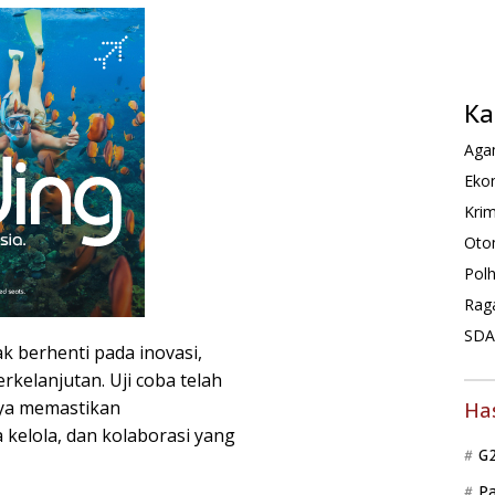
Ka
Agam
Ekon
Krim
Oto
Pol
Rag
SDA 
ak berhenti pada inovasi,
rkelanjutan. Uji coba telah
nya memastikan
Ha
a kelola, dan kolaborasi yang
G
P