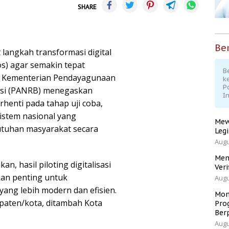
SHARE
Ber
langkah transformasi digital
s) agar semakin tepat
Be
n. Kementerian Pendayagunaan
k
P
asi (PANRB) menegaskan
I
rhenti pada tahap uji coba,
sistem nasional yang
Mew
tuhan masyarakat secara
Leg
Augu
Men
, hasil piloting digitalisasi
Veri
kan penting untuk
Augu
ng lebih modern dan efisien.
Mom
upaten/kota, ditambah Kota
Pro
Ber
Augu