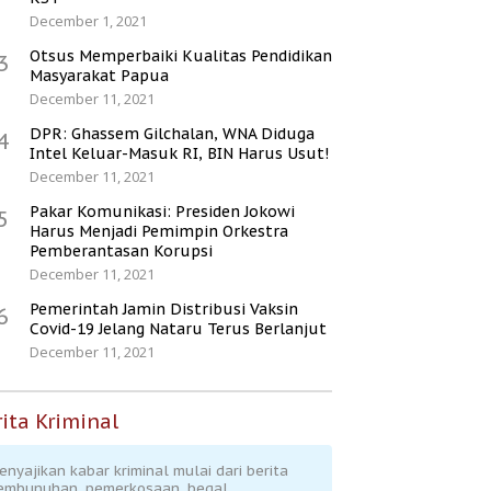
December 1, 2021
Otsus Memperbaiki Kualitas Pendidikan
3
Masyarakat Papua
December 11, 2021
DPR: Ghassem Gilchalan, WNA Diduga
4
Intel Keluar-Masuk RI, BIN Harus Usut!
December 11, 2021
Pakar Komunikasi: Presiden Jokowi
5
Harus Menjadi Pemimpin Orkestra
Pemberantasan Korupsi
December 11, 2021
Pemerintah Jamin Distribusi Vaksin
6
Covid-19 Jelang Nataru Terus Berlanjut
December 11, 2021
ita Kriminal
enyajikan kabar kriminal mulai dari berita
embunuhan, pemerkosaan, begal,