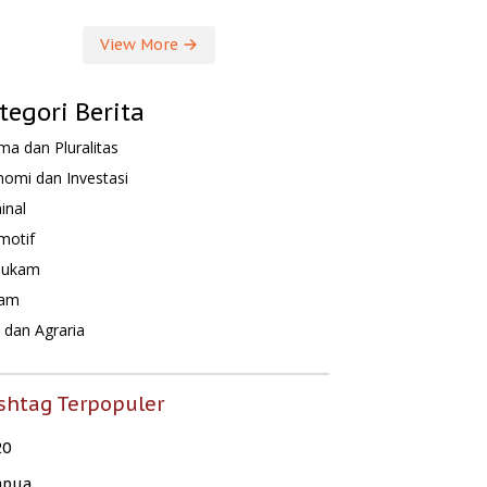
View More
tegori Berita
a dan Pluralitas
omi dan Investasi
inal
motif
hukam
am
dan Agraria
shtag Terpopuler
20
apua