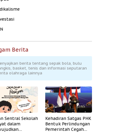
dikalisme
vestasi
KN
gam Berita
enyajikan berita tentang sepak bola, bulu
angkis, basket, tenis dan informasi seputaran
erita olahraga lainnya
an Sentral Sekolah
Kehadiran Satgas PHK
yat dalam
Bentuk Perlindungan
ujudkan
Pemerintah Cegah
idikan Inklusif
Badai PHK