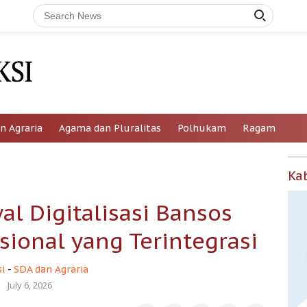
n Agraria
Agama dan Pluralitas
Polhukam
Ragam
Ka
l Digitalisasi Bansos
ional yang Terintegrasi
i
-
SDA dan Agraria
July 6, 2026