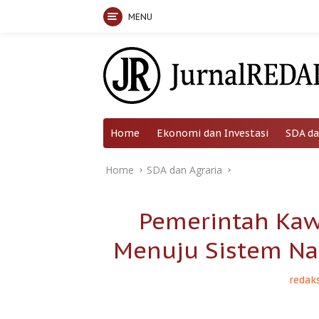
MENU
Skip
to
content
Home
Ekonomi dan Investasi
SDA da
Home
SDA dan Agraria
Pemerintah Kawa
Menuju Sistem Nas
redaks