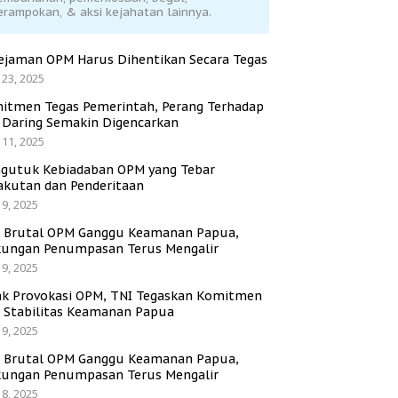
erampokan, & aksi kejahatan lainnya.
ejaman OPM Harus Dihentikan Secara Tegas
 23, 2025
itmen Tegas Pemerintah, Perang Terhadap
i Daring Semakin Digencarkan
 11, 2025
gutuk Kebiadaban OPM yang Tebar
akutan dan Penderitaan
 9, 2025
i Brutal OPM Ganggu Keamanan Papua,
ungan Penumpasan Terus Mengalir
 9, 2025
ak Provokasi OPM, TNI Tegaskan Komitmen
a Stabilitas Keamanan Papua
 9, 2025
i Brutal OPM Ganggu Keamanan Papua,
ungan Penumpasan Terus Mengalir
 8, 2025