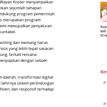
li Wayan Koster menyampaikan
pkan sejumlah tahapan
mendukung program pemerintah
nsos merupakan program
 demi mewujudkan penyaluran
Kop
Jad
kuntabel.
Str
Men
penting dan memang harus
Kes
sos yang lebih tepat sasaran
ung, terkait rencana
menyiapkan dengan sebaik-
Ber
daerah, transformasi digital
#
 lahirnya sistem perlindungan
efisien, dan responsif terhadap
#