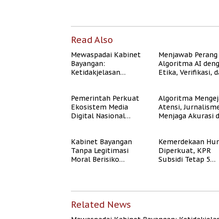
Read Also
Mewaspadai Kabinet
Menjawab Perang
Bayangan:
Algoritma AI den
Ketidakjelasan
Etika, Verifikasi, 
Legitimasi Moral dan
Media Tepercaya
Representasi
Pemerintah Perkuat
Algoritma Mengej
Ekosistem Media
Atensi, Jurnalism
Digital Nasional
Menjaga Akurasi 
Hadapi Perang
Akal Sehat Publik
Algoritma AI
Kabinet Bayangan
Kemerdekaan Hun
Tanpa Legitimasi
Diperkuat, KPR
Moral Berisiko
Subsidi Tetap 5
Mengaburkan
Persen meski BI 
Kepercayaan Publik
Naik
Related News