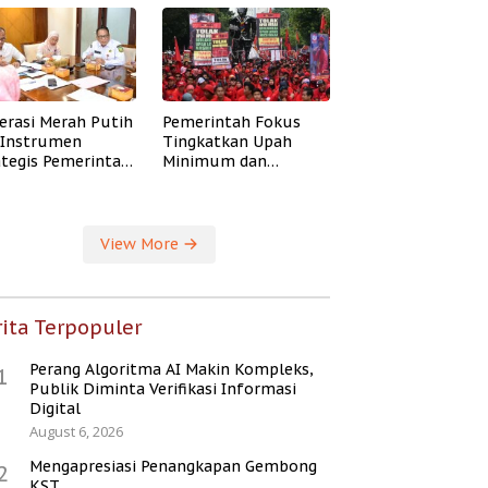
erasi Merah Putih
Pemerintah Fokus
i Instrumen
Tingkatkan Upah
ategis Pemerintah
Minimum dan
ingkatkan
Jaminan Sosial Buruh
ejahteraan Desa
View More
ita Terpopuler
Perang Algoritma AI Makin Kompleks,
1
Publik Diminta Verifikasi Informasi
Digital
August 6, 2026
Mengapresiasi Penangkapan Gembong
2
KST