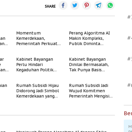
SHARE
#
Momentum
Perang Algoritma AI
#
gan
Kemerdekaan,
Makin Kompleks,
dan
Pemerintah Perkuat
Publik Diminta
Program Rumah
Verifikasi Informasi
Subsidi untuk
Digital
#
ar
Kabinet Bayangan
Kabinet Bayangan
Masyarakat
e
Perlu Hindari
Dinilai Bermasalah,
Berpenghasilan
dan
Kegaduhan Politik
Tak Punya Basis
Rendah
yang Merugikan
Konstituen Jelas
Publik
#
ian
Rumah Subsidi Hijau
Rumah Subsidi Jadi
Didorong Jadi Simbol
Wujud Komitmen
Kemerdekaan yang
Pemerintah Mengisi
Rate
Layak dan Asri
Kemerdekaan dengan
Kesejahteraan
Ber
M
p