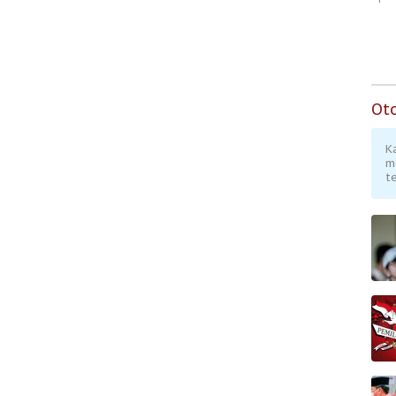
Masyarakat
Berpenghasilan
Rendah
Ot
K
m
te