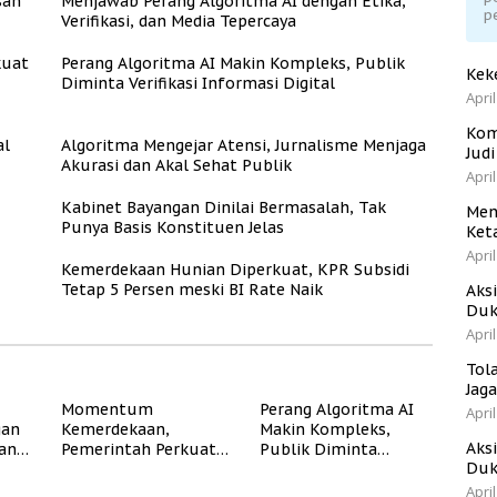
san
Menjawab Perang Algoritma AI dengan Etika,
p
Verifikasi, dan Media Tepercaya
kuat
Perang Algoritma AI Makin Kompleks, Publik
Kek
Diminta Verifikasi Informasi Digital
April
Kom
al
Algoritma Mengejar Atensi, Jurnalisme Menjaga
Jud
Akurasi dan Akal Sehat Publik
April
Kabinet Bayangan Dinilai Bermasalah, Tak
Men
Punya Basis Konstituen Jelas
Ket
April
Kemerdekaan Hunian Diperkuat, KPR Subsidi
Tetap 5 Persen meski BI Rate Naik
Aks
Duk
April
Tol
Jag
Momentum
Perang Algoritma AI
April
gan
Kemerdekaan,
Makin Kompleks,
Aks
dan
Pemerintah Perkuat
Publik Diminta
Duk
Program Rumah
Verifikasi Informasi
Subsidi untuk
Digital
April