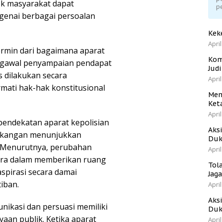
ok masyarakat dapat
p
nai berbagai persoalan
Kek
April
rcermin dari bagaimana aparat
Kom
ngawal penyampaian pendapat
Jud
 dilakukan secara
April
mati hak-hak konstitusional
Men
Ket
April
pendekatan aparat kepolisian
Aks
lakangan menunjukkan
Duk
 Menurutnya, perubahan
April
ra dalam memberikan ruang
Tol
pirasi secara damai
Jag
iban.
April
Aks
kasi dan persuasi memiliki
Duk
aan publik. Ketika aparat
April