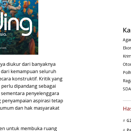
Ka
Agam
Ekon
Krim
ya diukur dari banyaknya
Oto
ga dari kemampuan seluruh
Pol
ara konstruktif. Kritik yang
Rag
l perlu dipandang sebagai
SDA 
 sementara penyelenggara
 penyampaian aspirasi tetap
n umum dan hak masyarakat
Ha
G
men untuk membuka ruang
P