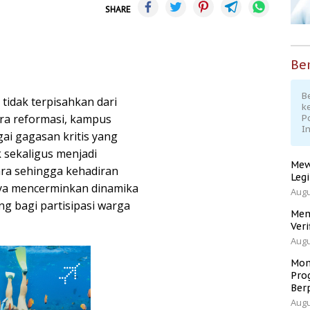
SHARE
Ber
Be
tidak terpisahkan dari
k
era reformasi, kampus
P
I
ai gagasan kritis yang
 sekaligus menjadi
Mew
ra sehingga kehadiran
Leg
nya mencerminkan dinamika
Augu
g bagi partisipasi warga
Men
Veri
Augu
Mom
Pro
Ber
Augu