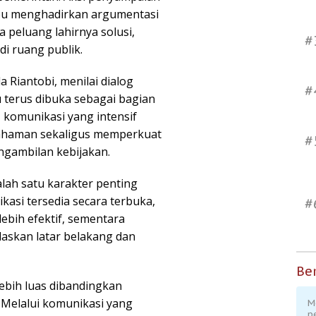
ampu menghadirkan argumentasi
 peluang lahirnya solusi,
#
i ruang publik.
a Riantobi, menilai dialog
#
 terus dibuka sebagai bagian
 komunikasi yang intensif
ahaman sekaligus memperkuat
#
ngambilan kebijakan.
lah satu karakter penting
asi tersedia secara terbuka,
#
ebih efektif, sementara
askan latar belakang dan
Ber
ebih luas dibandingkan
Melalui komunikasi yang
M
p