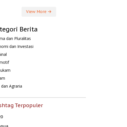
View More
tegori Berita
a dan Pluralitas
omi dan Investasi
inal
motif
hukam
am
dan Agraria
shtag Terpopuler
20
apua