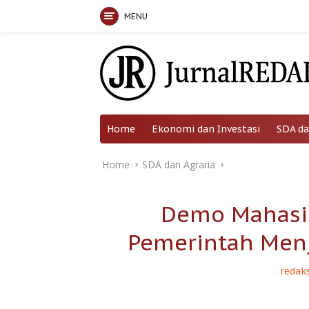
MENU
Skip
to
content
Home
Ekonomi dan Investasi
SDA da
Home
SDA dan Agraria
Demo Mahasi
Pemerintah Men
redaks