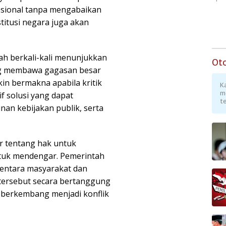
sional tanpa mengabaikan
titusi negara juga akan
ah berkali-kali menunjukkan
Ot
ng membawa gagasan besar
in bermakna apabila kritik
K
m
f solusi yang dapat
te
an kebijakan publik, serta
r tentang hak untuk
ntuk mendengar. Pemerintah
mentara masyarakat dan
tersebut secara bertanggung
 berkembang menjadi konflik