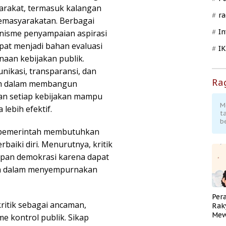
arakat, termasuk kalangan
ra
kemasyarakatan. Berbagai
In
anisme penyampaian aspirasi
pat menjadi bahan evaluasi
I
an kebijakan publik.
kasi, transparansi, dan
Ra
tah dalam membangun
an setiap kebijakan mampu
M
ebih efektif.
t
b
 pemerintah membutuhkan
baiki diri. Menurutnya, kritik
pan demokrasi karena dapat
ah dalam menyempurnakan
Per
itik sebagai ancaman,
Rak
Mew
e kontrol publik. Sikap
Pend