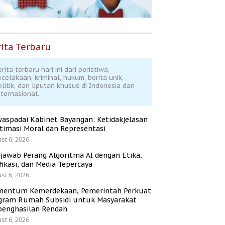
ita Terbaru
rita terbaru hari ini dari peristiwa,
ecelakaan, kriminal, hukum, berita unik,
olitik, dan liputan khusus di Indonesia dan
nternasional.
aspadai Kabinet Bayangan: Ketidakjelasan
itimasi Moral dan Representasi
st 6, 2026
jawab Perang Algoritma AI dengan Etika,
fikasi, dan Media Tepercaya
st 6, 2026
entum Kemerdekaan, Pemerintah Perkuat
gram Rumah Subsidi untuk Masyarakat
penghasilan Rendah
st 6, 2026