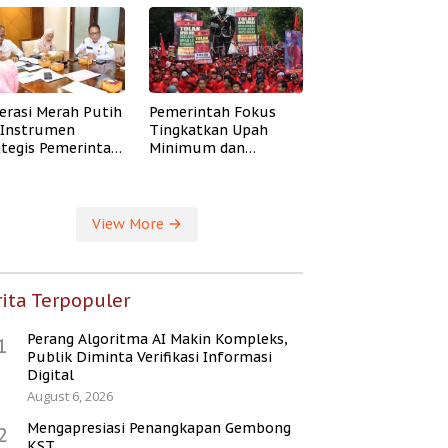
erasi Merah Putih
Pemerintah Fokus
i Instrumen
Tingkatkan Upah
ategis Pemerintah
Minimum dan
ingkatkan
Jaminan Sosial Buruh
ejahteraan Desa
View More
ita Terpopuler
Perang Algoritma AI Makin Kompleks,
1
Publik Diminta Verifikasi Informasi
Digital
August 6, 2026
Mengapresiasi Penangkapan Gembong
2
KST