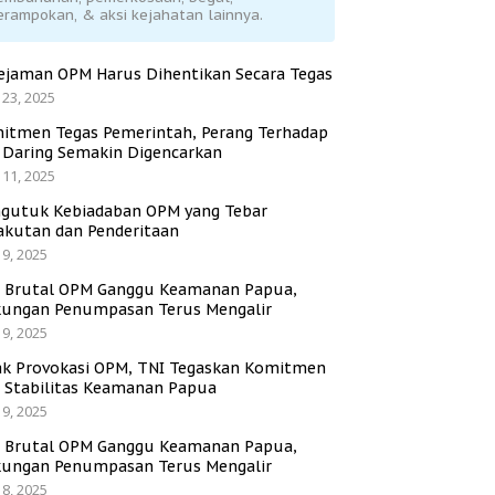
erampokan, & aksi kejahatan lainnya.
ejaman OPM Harus Dihentikan Secara Tegas
 23, 2025
itmen Tegas Pemerintah, Perang Terhadap
i Daring Semakin Digencarkan
 11, 2025
gutuk Kebiadaban OPM yang Tebar
akutan dan Penderitaan
 9, 2025
i Brutal OPM Ganggu Keamanan Papua,
ungan Penumpasan Terus Mengalir
 9, 2025
ak Provokasi OPM, TNI Tegaskan Komitmen
a Stabilitas Keamanan Papua
 9, 2025
i Brutal OPM Ganggu Keamanan Papua,
ungan Penumpasan Terus Mengalir
 8, 2025