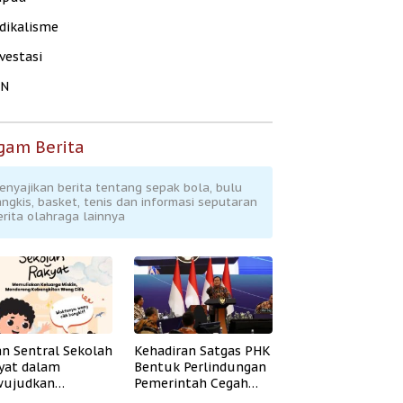
dikalisme
vestasi
KN
gam Berita
enyajikan berita tentang sepak bola, bulu
angkis, basket, tenis dan informasi seputaran
erita olahraga lainnya
an Sentral Sekolah
Kehadiran Satgas PHK
yat dalam
Bentuk Perlindungan
ujudkan
Pemerintah Cegah
idikan Inklusif
Badai PHK