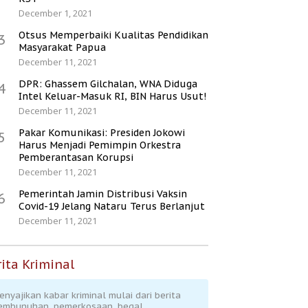
December 1, 2021
Otsus Memperbaiki Kualitas Pendidikan
3
Masyarakat Papua
December 11, 2021
DPR: Ghassem Gilchalan, WNA Diduga
4
Intel Keluar-Masuk RI, BIN Harus Usut!
December 11, 2021
Pakar Komunikasi: Presiden Jokowi
5
Harus Menjadi Pemimpin Orkestra
Pemberantasan Korupsi
December 11, 2021
Pemerintah Jamin Distribusi Vaksin
6
Covid-19 Jelang Nataru Terus Berlanjut
December 11, 2021
ita Kriminal
enyajikan kabar kriminal mulai dari berita
embunuhan, pemerkosaan, begal,