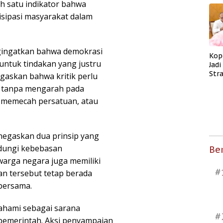
h satu indikator bahwa
sipasi masyarakat dalam
ngingatkan bahwa demokrasi
Kop
 untuk tindakan yang justru
Jad
Str
askan bahwa kritik perlu
Men
b tanpa mengarah pada
Kes
 memecah persatuan, atau
egaskan dua prinsip yang
ndungi kebebasan
Ber
warga negara juga memiliki
#
n tersebut tetap berada
bersama.
pahami sebagai sarana
#
pemerintah. Aksi penyampaian