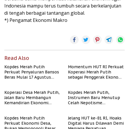
Indonesia mampu terus tumbuh secara berkelanjutan
di tengah berbagai tantangan global.
*) Pengamat Ekonomi Makro
Read Also
Kopdes Merah Putih
Momentum HUT RI Perkuat
Perkuat Penyaluran Bansos
Koperasi Merah Putih
Beras Mulai 17 Agustus
sebagai Penggerak Ekonomi
2026
Desa
Koperasi Desa Merah Putih,
Kopdes Merah Putih,
Jalan Baru Membangun
Instrumen Baru Menutup
Kemandirian Ekonomi
Celah Nepotisme
Papua
Penyaluran Bansos
Kopdes Merah Putih
Jelang HUT ke-81 RI, Hoaks
Perkuat Ekonomi Desa,
Digital Harus Dilawan Demi
Bukan Memonopoli Pasar
Menjaga Persatuan