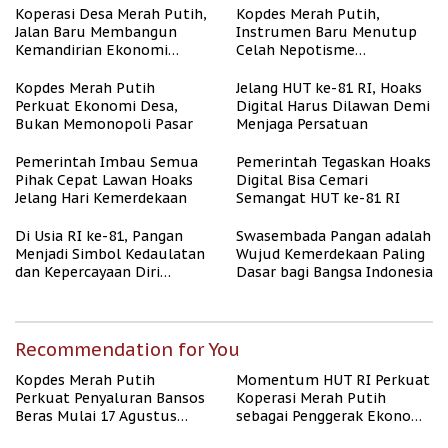
Koperasi Desa Merah Putih,
Kopdes Merah Putih,
Jalan Baru Membangun
Instrumen Baru Menutup
Kemandirian Ekonomi
Celah Nepotisme
Papua
Penyaluran Bansos
Kopdes Merah Putih
Jelang HUT ke-81 RI, Hoaks
Perkuat Ekonomi Desa,
Digital Harus Dilawan Demi
Bukan Memonopoli Pasar
Menjaga Persatuan
Pemerintah Imbau Semua
Pemerintah Tegaskan Hoaks
Pihak Cepat Lawan Hoaks
Digital Bisa Cemari
Jelang Hari Kemerdekaan
Semangat HUT ke-81 RI
Di Usia RI ke-81, Pangan
Swasembada Pangan adalah
Menjadi Simbol Kedaulatan
Wujud Kemerdekaan Paling
dan Kepercayaan Diri
Dasar bagi Bangsa Indonesia
Nasional
Recommendation for You
Kopdes Merah Putih
Momentum HUT RI Perkuat
Perkuat Penyaluran Bansos
Koperasi Merah Putih
Beras Mulai 17 Agustus
sebagai Penggerak Ekonomi
2026
Desa