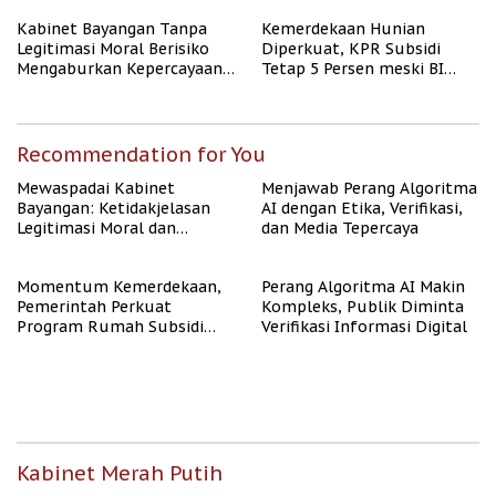
Kabinet Bayangan Tanpa
Kemerdekaan Hunian
Legitimasi Moral Berisiko
Diperkuat, KPR Subsidi
Mengaburkan Kepercayaan
Tetap 5 Persen meski BI
Publik
Rate Naik
Recommendation for You
Mewaspadai Kabinet
Menjawab Perang Algoritma
Bayangan: Ketidakjelasan
AI dengan Etika, Verifikasi,
Legitimasi Moral dan
dan Media Tepercaya
Representasi
Momentum Kemerdekaan,
Perang Algoritma AI Makin
Pemerintah Perkuat
Kompleks, Publik Diminta
Program Rumah Subsidi
Verifikasi Informasi Digital
untuk Masyarakat
Berpenghasilan Rendah
Kabinet Merah Putih