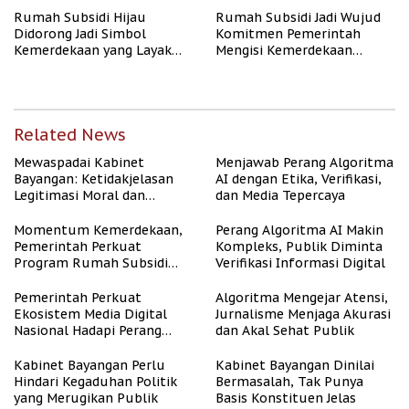
Rumah Subsidi Hijau
Rumah Subsidi Jadi Wujud
Didorong Jadi Simbol
Komitmen Pemerintah
Kemerdekaan yang Layak
Mengisi Kemerdekaan
dan Asri
dengan Kesejahteraan
Related News
Mewaspadai Kabinet
Menjawab Perang Algoritma
Bayangan: Ketidakjelasan
AI dengan Etika, Verifikasi,
Legitimasi Moral dan
dan Media Tepercaya
Representasi
Momentum Kemerdekaan,
Perang Algoritma AI Makin
Pemerintah Perkuat
Kompleks, Publik Diminta
Program Rumah Subsidi
Verifikasi Informasi Digital
untuk Masyarakat
Berpenghasilan Rendah
Pemerintah Perkuat
Algoritma Mengejar Atensi,
Ekosistem Media Digital
Jurnalisme Menjaga Akurasi
Nasional Hadapi Perang
dan Akal Sehat Publik
Algoritma AI
Kabinet Bayangan Perlu
Kabinet Bayangan Dinilai
Hindari Kegaduhan Politik
Bermasalah, Tak Punya
yang Merugikan Publik
Basis Konstituen Jelas