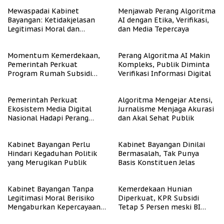
Mewaspadai Kabinet
Menjawab Perang Algoritma
Bayangan: Ketidakjelasan
AI dengan Etika, Verifikasi,
Legitimasi Moral dan
dan Media Tepercaya
Representasi
Momentum Kemerdekaan,
Perang Algoritma AI Makin
Pemerintah Perkuat
Kompleks, Publik Diminta
Program Rumah Subsidi
Verifikasi Informasi Digital
untuk Masyarakat
Berpenghasilan Rendah
Pemerintah Perkuat
Algoritma Mengejar Atensi,
Ekosistem Media Digital
Jurnalisme Menjaga Akurasi
Nasional Hadapi Perang
dan Akal Sehat Publik
Algoritma AI
Kabinet Bayangan Perlu
Kabinet Bayangan Dinilai
Hindari Kegaduhan Politik
Bermasalah, Tak Punya
yang Merugikan Publik
Basis Konstituen Jelas
Kabinet Bayangan Tanpa
Kemerdekaan Hunian
Legitimasi Moral Berisiko
Diperkuat, KPR Subsidi
Mengaburkan Kepercayaan
Tetap 5 Persen meski BI
Publik
Rate Naik