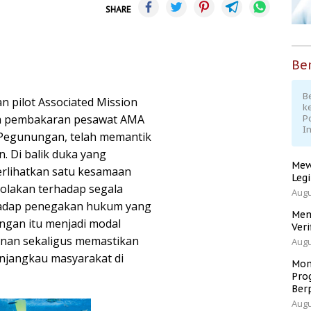
SHARE
Ber
Be
 pilot Associated Mission
k
erta pembakaran pesawat AMA
P
I
Pegunungan, telah memantik
n. Di balik duka yang
Mew
erlihatkan satu kesamaan
Leg
nolakan terhadap segala
Augu
hadap penegakan hukum yang
Men
ngan itu menjadi modal
Veri
anan sekaligus memastikan
Augu
njangkau masyarakat di
Mom
Pro
Ber
Augu