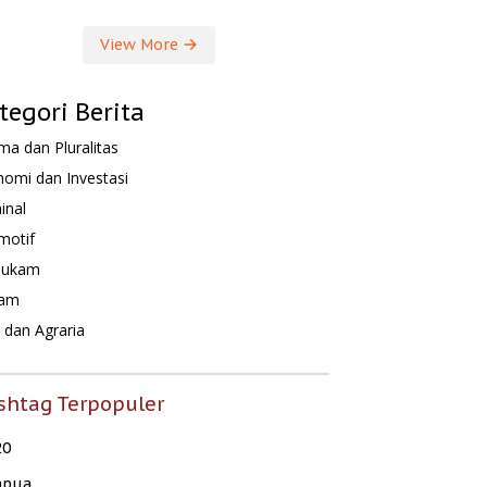
View More
tegori Berita
a dan Pluralitas
omi dan Investasi
inal
motif
hukam
am
dan Agraria
shtag Terpopuler
20
apua