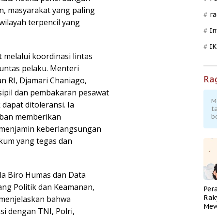
, masyarakat yang paling
ra
ilayah terpencil yang
In
I
elalui koordinasi lintas
ntas pelaku. Menteri
Ra
n RI, Djamari Chaniago,
ipil dan pembakaran pesawat
M
dapat ditoleransi. Ia
t
iban memberikan
b
 menjamin keberlangsungan
ukum yang tegas dan
la Biro Humas dan Data
ang Politik dan Keamanan,
Per
Rak
 menjelaskan bahwa
Mew
 dengan TNI, Polri,
Pend