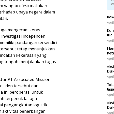
p
 yang profesional akan
erhadap upaya negara dalam
Kek
tan.
April
 juga mengecam keras
Kom
Jud
investigasi independen
April
memiliki pandangan tersendiri
 tersebut tetap menunjukkan
Men
Ket
indakan kekerasan yang
April
ang tengah menjalankan tugas
Aks
Duk
April
tur PT Associated Mission
Tol
nsiden tersebut dan
Jag
 ini beroperasi untuk
April
 terpencil. Ia juga
Aks
i pengangkutan logistik
Duk
h aktivitas penerbangan
April