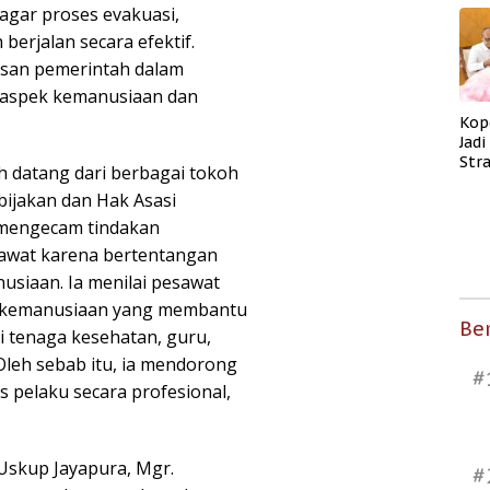
 agar proses evakuasi,
berjalan secara efektif.
san pemerintah dalam
 aspek kemanusiaan dan
Kop
Jad
Str
 datang dari berbagai tokoh
Men
ijakan dan Hak Asasi
Kes
 mengecam tindakan
awat karena bertentangan
usiaan. Ia menilai pesawat
n kemanusiaan yang membantu
Ber
i tenaga kesehatan, guru,
 Oleh sebab itu, ia mendorong
#
pelaku secara profesional,
skup Jayapura, Mgr.
#