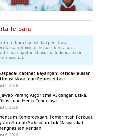
ita Terbaru
rita terbaru hari ini dari peristiwa,
ecelakaan, kriminal, hukum, berita unik,
olitik, dan liputan khusus di Indonesia dan
nternasional.
aspadai Kabinet Bayangan: Ketidakjelasan
itimasi Moral dan Representasi
st 6, 2026
jawab Perang Algoritma AI dengan Etika,
fikasi, dan Media Tepercaya
st 6, 2026
entum Kemerdekaan, Pemerintah Perkuat
gram Rumah Subsidi untuk Masyarakat
penghasilan Rendah
st 6, 2026