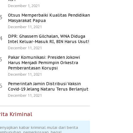
December 1, 2021
Otsus Memperbaiki Kualitas Pendidikan
3
Masyarakat Papua
December 11, 2021
DPR: Ghassem Gilchalan, WNA Diduga
4
Intel Keluar-Masuk RI, BIN Harus Usut!
December 11, 2021
Pakar Komunikasi: Presiden Jokowi
5
Harus Menjadi Pemimpin Orkestra
Pemberantasan Korupsi
December 11, 2021
Pemerintah Jamin Distribusi Vaksin
6
Covid-19 Jelang Nataru Terus Berlanjut
December 11, 2021
ita Kriminal
enyajikan kabar kriminal mulai dari berita
embunuhan, pemerkosaan, begal,