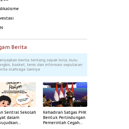
dikalisme
vestasi
KN
gam Berita
enyajikan berita tentang sepak bola, bulu
angkis, basket, tenis dan informasi seputaran
erita olahraga lainnya
an Sentral Sekolah
Kehadiran Satgas PHK
yat dalam
Bentuk Perlindungan
ujudkan
Pemerintah Cegah
idikan Inklusif
Badai PHK