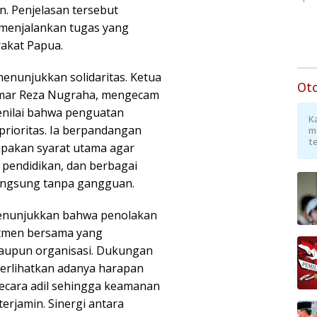
. Penjelasan tersebut
menjalankan tugas yang
akat Papua.
nunjukkan solidaritas. Ketua
Ot
uammar Reza Nugraha, mengecam
enilai bahwa penguatan
K
rioritas. Ia berpandangan
m
te
pakan syarat utama agar
, pendidikan, dan berbagai
langsung tanpa gangguan.
menunjukkan bahwa penolakan
itmen bersama yang
aupun organisasi. Dukungan
rlihatkan adanya harapan
 secara adil sehingga keamanan
erjamin. Sinergi antara