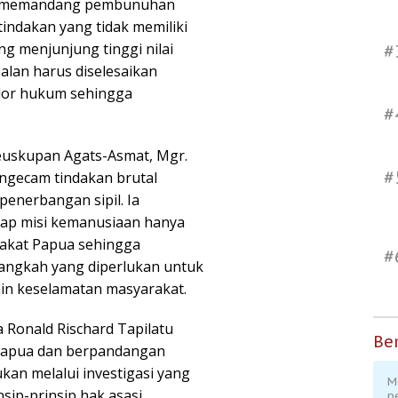
ng memandang pembunuhan
indakan yang tidak memiliki
g menjunjung tinggi nilai
#
alan harus diselesaikan
idor hukum sehingga
#
euskupan Agats-Asmat, Mgr.
#
ngecam tindakan brutal
penerbangan sipil. Ia
ap misi kemanusiaan hanya
akat Papua sehingga
#
angkah yang diperlukan untuk
in keselamatan masyarakat.
a Ronald Rischard Tapilatu
Ber
 Papua dan berpandangan
kan melalui investigasi yang
M
sip-prinsip hak asasi
p