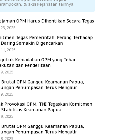
erampokan, & aksi kejahatan lainnya.
ejaman OPM Harus Dihentikan Secara Tegas
 23, 2025
itmen Tegas Pemerintah, Perang Terhadap
i Daring Semakin Digencarkan
 11, 2025
gutuk Kebiadaban OPM yang Tebar
akutan dan Penderitaan
 9, 2025
i Brutal OPM Ganggu Keamanan Papua,
ungan Penumpasan Terus Mengalir
 9, 2025
ak Provokasi OPM, TNI Tegaskan Komitmen
a Stabilitas Keamanan Papua
 9, 2025
i Brutal OPM Ganggu Keamanan Papua,
ungan Penumpasan Terus Mengalir
 8, 2025