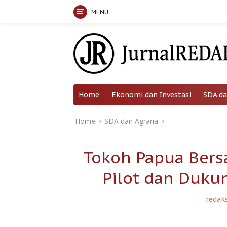
MENU
Skip
to
content
Home
Ekonomi dan Investasi
SDA da
Home
SDA dan Agraria
Tokoh Papua Ber
Pilot dan Duk
redaks