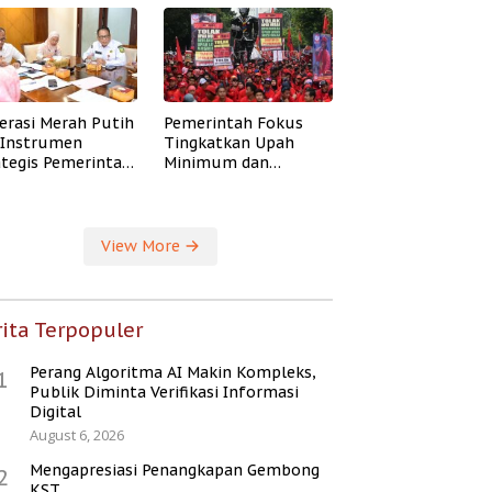
erasi Merah Putih
Pemerintah Fokus
i Instrumen
Tingkatkan Upah
ategis Pemerintah
Minimum dan
ingkatkan
Jaminan Sosial Buruh
ejahteraan Desa
View More
ita Terpopuler
Perang Algoritma AI Makin Kompleks,
1
Publik Diminta Verifikasi Informasi
Digital
August 6, 2026
Mengapresiasi Penangkapan Gembong
2
KST