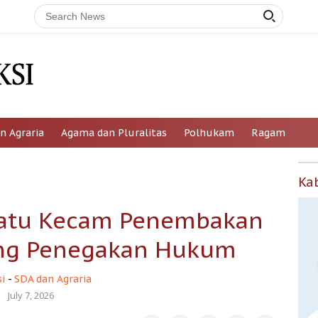
n Agraria
Agama dan Pluralitas
Polhukam
Ragam
Ka
satu Kecam Penembakan
ung Penegakan Hukum
i
-
SDA dan Agraria
July 7, 2026