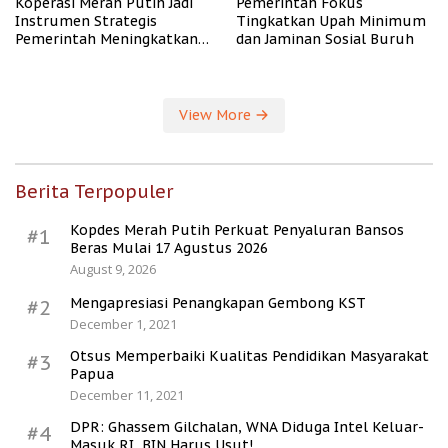
Koperasi Merah Putih Jadi
Pemerintah Fokus
Instrumen Strategis
Tingkatkan Upah Minimum
Pemerintah Meningkatkan
dan Jaminan Sosial Buruh
Kesejahteraan Desa
View More
Berita Terpopuler
Kopdes Merah Putih Perkuat Penyaluran Bansos
#1
Beras Mulai 17 Agustus 2026
August 9, 2026
Mengapresiasi Penangkapan Gembong KST
#2
December 1, 2021
Otsus Memperbaiki Kualitas Pendidikan Masyarakat
#3
Papua
December 11, 2021
DPR: Ghassem Gilchalan, WNA Diduga Intel Keluar-
#4
Masuk RI, BIN Harus Usut!