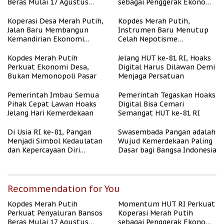
Beras Mulai 17 Agustus
sebagai Penggerak Ekonomi
2026
Desa
Koperasi Desa Merah Putih,
Kopdes Merah Putih,
Jalan Baru Membangun
Instrumen Baru Menutup
Kemandirian Ekonomi
Celah Nepotisme
Papua
Penyaluran Bansos
Kopdes Merah Putih
Jelang HUT ke-81 RI, Hoaks
Perkuat Ekonomi Desa,
Digital Harus Dilawan Demi
Bukan Memonopoli Pasar
Menjaga Persatuan
Pemerintah Imbau Semua
Pemerintah Tegaskan Hoaks
Pihak Cepat Lawan Hoaks
Digital Bisa Cemari
Jelang Hari Kemerdekaan
Semangat HUT ke-81 RI
Di Usia RI ke-81, Pangan
Swasembada Pangan adalah
Menjadi Simbol Kedaulatan
Wujud Kemerdekaan Paling
dan Kepercayaan Diri
Dasar bagi Bangsa Indonesia
Nasional
Recommendation for You
Kopdes Merah Putih
Momentum HUT RI Perkuat
Perkuat Penyaluran Bansos
Koperasi Merah Putih
Beras Mulai 17 Agustus
sebagai Penggerak Ekonomi