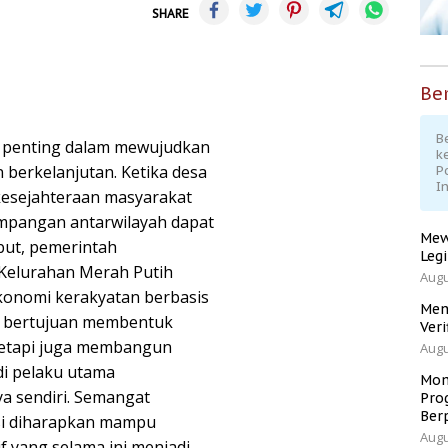
SHARE
Ber
Be
 penting dalam mewujudkan
k
berkelanjutan. Ketika desa
P
I
 kesejahteraan masyarakat
impangan antarwilayah dapat
Mew
but, pemerintah
Leg
Kelurahan Merah Putih
Augu
konomi kerakyatan berbasis
Men
ya bertujuan membentuk
Veri
 tetapi juga membangun
Augu
di pelaku utama
Mom
 sendiri. Semangat
Pro
Ber
si diharapkan mampu
Augu
if yang selama ini menjadi