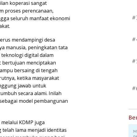
ilan koperasi sangat
am proses perencanaan,
#
ngga seluruh manfaat ekonomi
akat.
#
terus mendampingi desa
ya manusia, peningkatan tata
teknologi digital dalam
#
t bertujuan menciptakan
mampu bersaing di tengah
tnya, ketika masyarakat
anggung jawab untuk
#
buh secara alami. Inilah
i sebagai model pembangunan
Ber
 melalui KDMP juga
telah lama menjadi identitas
M
p