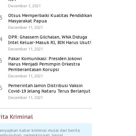
December 1, 2021
Otsus Memperbaiki Kualitas Pendidikan
3
Masyarakat Papua
December 11, 2021
DPR: Ghassem Gilchalan, WNA Diduga
4
Intel Keluar-Masuk RI, BIN Harus Usut!
December 11, 2021
Pakar Komunikasi: Presiden Jokowi
5
Harus Menjadi Pemimpin Orkestra
Pemberantasan Korupsi
December 11, 2021
Pemerintah Jamin Distribusi Vaksin
6
Covid-19 Jelang Nataru Terus Berlanjut
December 11, 2021
ita Kriminal
enyajikan kabar kriminal mulai dari berita
embunuhan, pemerkosaan, begal,