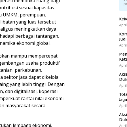
operasi membuka ruang bagi
p
tribusi sesuai kapasitas
aku UMKM, perempuan,
Kek
ibatan yang luas tersebut
April
kaligus meningkatkan daya
Kom
adapi berbagai tantangan,
Jud
namika ekonomi global.
April
Men
arapkan mampu mempercepat
Ket
ngembangan usaha produktif
April
rtanian, perkebunan,
Aks
a sektor jasa dapat dikelola
Duk
saing yang lebih tinggi. Dengan
April
dan digitalisasi, koperasi
Tol
mperkuat rantai nilai ekonomi
Jag
an masyarakat secara
April
Aks
Duk
ukan lembaga ekonomi,
April