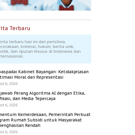
ita Terbaru
rita terbaru hari ini dari peristiwa,
ecelakaan, kriminal, hukum, berita unik,
olitik, dan liputan khusus di Indonesia dan
nternasional.
aspadai Kabinet Bayangan: Ketidakjelasan
itimasi Moral dan Representasi
st 6, 2026
jawab Perang Algoritma AI dengan Etika,
fikasi, dan Media Tepercaya
st 6, 2026
entum Kemerdekaan, Pemerintah Perkuat
gram Rumah Subsidi untuk Masyarakat
penghasilan Rendah
st 6, 2026