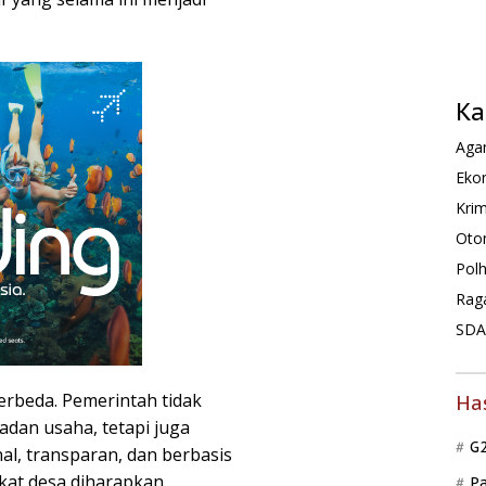
Ka
Agam
Ekon
Krim
Oto
Pol
Rag
SDA 
rbeda. Pemerintah tidak
Ha
dan usaha, tetapi juga
G
l, transparan, dan berbasis
akat desa diharapkan
P