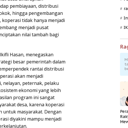
dap pembiayaan, distribusi
ra
 pokok, hingga pengembangan
In
, koperasi tidak hanya menjadi
kembang menjadi pusat
I
ciptakan nilai tambah bagi
Ra
lkifli Hasan, menegaskan
M
ategi besar pemerintah dalam
t
mperpendek rantai distribusi
b
perasi akan menjadi
 nelayan, peternak, pelaku
osistem ekonomi yang lebih
silan program ini sangat
yarakat desa, karena koperasi
an untuk masyarakat. Dengan
Per
Rak
erasi diyakini mampu menjadi
Mew
rkelanjutan.
Pend