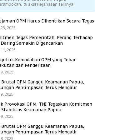
erampokan, & aksi kejahatan lainnya.
ejaman OPM Harus Dihentikan Secara Tegas
 23, 2025
itmen Tegas Pemerintah, Perang Terhadap
i Daring Semakin Digencarkan
 11, 2025
gutuk Kebiadaban OPM yang Tebar
akutan dan Penderitaan
 9, 2025
i Brutal OPM Ganggu Keamanan Papua,
ungan Penumpasan Terus Mengalir
 9, 2025
ak Provokasi OPM, TNI Tegaskan Komitmen
a Stabilitas Keamanan Papua
 9, 2025
i Brutal OPM Ganggu Keamanan Papua,
ungan Penumpasan Terus Mengalir
 8, 2025