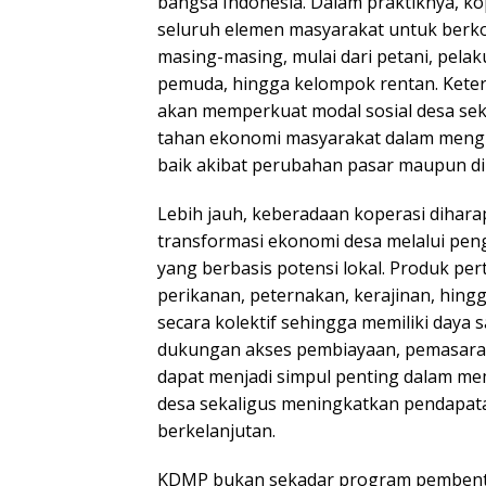
bangsa Indonesia. Dalam praktiknya, k
seluruh elemen masyarakat untuk berkon
masing-masing, mulai dari petani, pel
pemuda, hingga kelompok rentan. Keterl
akan memperkuat modal sosial desa se
tahan ekonomi masyarakat dalam mengh
baik akibat perubahan pasar maupun di
Lebih jauh, keberadaan koperasi dih
transformasi ekonomi desa melalui pe
yang berbasis potensi lokal. Produk pe
perikanan, peternakan, kerajinan, hingg
secara kolektif sehingga memiliki daya 
dukungan akses pembiayaan, pemasaran, 
dapat menjadi simpul penting dalam me
desa sekaligus meningkatkan pendapat
berkelanjutan.
KDMP bukan sekadar program pembent