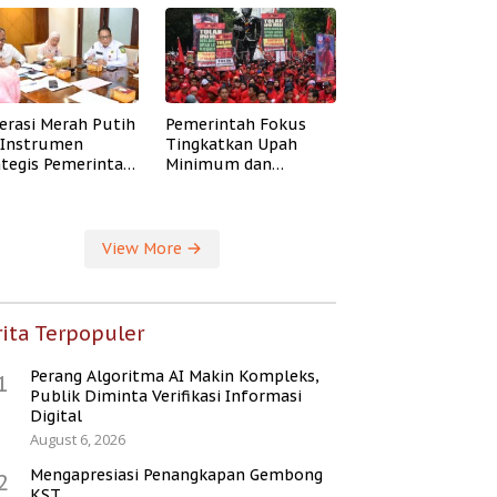
erasi Merah Putih
Pemerintah Fokus
i Instrumen
Tingkatkan Upah
ategis Pemerintah
Minimum dan
ingkatkan
Jaminan Sosial Buruh
ejahteraan Desa
View More
ita Terpopuler
Perang Algoritma AI Makin Kompleks,
1
Publik Diminta Verifikasi Informasi
Digital
August 6, 2026
Mengapresiasi Penangkapan Gembong
2
KST