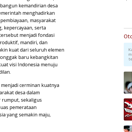
mbangun kemandirian desa
 pemerintah menghadirkan
 pembiayaan, masyarakat
 kepercayaan, serta
tersebut menjadi fondasi
Ot
oduktif, mandiri, dan
akin kuat dari seluruh elemen
K
m
tonggak baru kebangkitan
te
at visi Indonesia menuju
ilan.
 menjadi cerminan kuatnya
arakat desa dalam
 rumput, sekaligus
luas pemerataan
sia yang semakin maju,