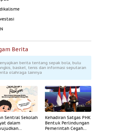
dikalisme
vestasi
KN
gam Berita
enyajikan berita tentang sepak bola, bulu
angkis, basket, tenis dan informasi seputaran
erita olahraga lainnya
an Sentral Sekolah
Kehadiran Satgas PHK
yat dalam
Bentuk Perlindungan
ujudkan
Pemerintah Cegah
idikan Inklusif
Badai PHK