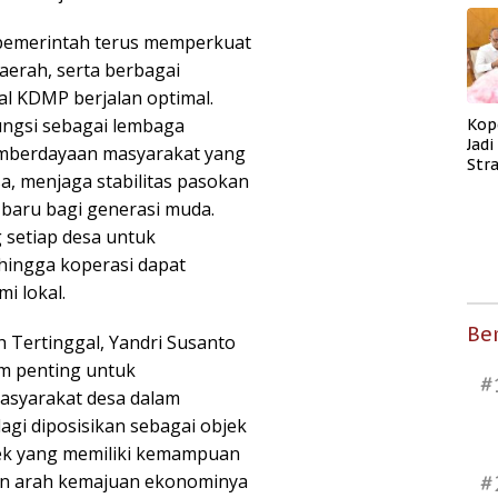
 pemerintah terus memperkuat
aerah, serta berbagai
l KDMP berjalan optimal.
ungsi sebagai lembaga
Kop
Jad
emberdayaan masyarakat yang
Str
, menjaga stabilitas pasokan
Men
Kes
baru bagi generasi muda.
 setiap desa untuk
ingga koperasi dapat
i lokal.
Ber
Tertinggal, Yandri Susanto
m penting untuk
#
asyarakat desa dalam
gi diposisikan sebagai objek
ek yang memiliki kemampuan
n arah kemajuan ekonominya
#