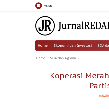
MENU
Skip
to
content
Home
Ekonomi dan Investasi
SDA da
Home
SDA dan Agraria
Koperasi Merah
Parti
redaks