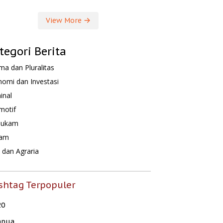
View More
tegori Berita
a dan Pluralitas
omi dan Investasi
inal
motif
hukam
am
dan Agraria
shtag Terpopuler
20
apua