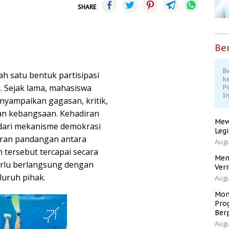
SHARE
Ber
Be
 satu bentuk partisipasi
k
 Sejak lama, mahasiswa
P
I
nyampaikan gagasan, kritik,
lan kebangsaan. Kehadiran
Mew
 dari mekanisme demokrasi
Leg
aran pandangan antara
Augu
 tersebut tercapai secara
Men
erlu berlangsung dengan
Veri
luruh pihak.
Augu
Mom
Pro
Ber
Augu