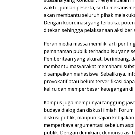
suasana yang kondusif. Penyampaian in
waktu, jumlah peserta, serta mekanism
akan membantu seluruh pihak melakukan
Dengan koordinasi yang terbuka, pote
ditekan sehingga pelaksanaan aksi berla
Peran media massa memiliki arti pent
pemahaman publik terhadap isu yang 
Pemberitaan yang akurat, berimbang, d
membantu masyarakat memahami substa
disampaikan mahasiswa. Sebaliknya, inf
provokatif atau belum terverifikasi da
keliru dan memperbesar ketegangan di 
Kampus juga mempunyai tanggung jaw
budaya dialog dan diskusi ilmiah. Forum
diskusi publik, maupun kajian kebijaka
memperkaya argumentasi sebelum aspir
publik. Dengan demikian, demonstrasi tid