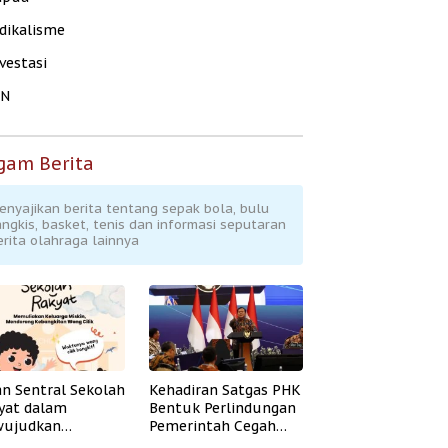
dikalisme
vestasi
KN
gam Berita
enyajikan berita tentang sepak bola, bulu
angkis, basket, tenis dan informasi seputaran
erita olahraga lainnya
an Sentral Sekolah
Kehadiran Satgas PHK
yat dalam
Bentuk Perlindungan
ujudkan
Pemerintah Cegah
idikan Inklusif
Badai PHK