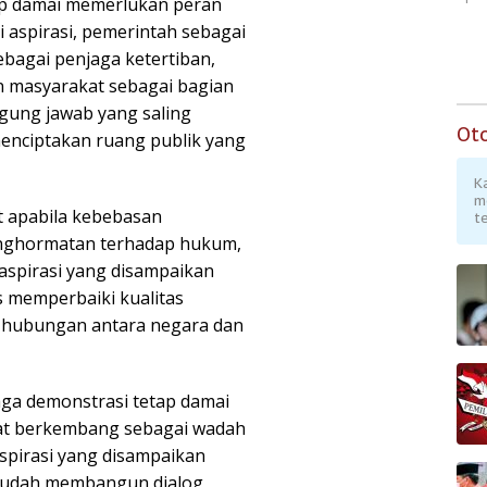
ap damai memerlukan peran
aspirasi, pemerintah sebagai
bagai penjaga ketertiban,
n masyarakat sebagai bagian
ggung jawab yang saling
Ot
menciptakan ruang publik yang
K
m
t apabila kebebasan
te
penghormatan terhadap hukum,
 aspirasi yang disampaikan
s memperbaiki kualitas
t hubungan antara negara dan
ga demonstrasi tetap damai
at berkembang sebagai wadah
spirasi yang disampaikan
mudah membangun dialog,