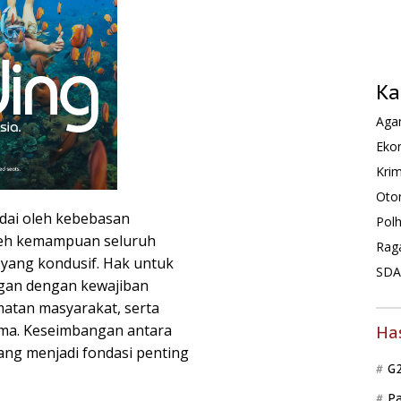
Ka
Agam
Ekon
Krim
Oto
ndai oleh kebebasan
Pol
leh kemampuan seluruh
Rag
yang kondusif. Hak untuk
SDA 
ngan dengan kewajiban
atan masyarakat, serta
sama. Keseimbangan antara
Ha
ang menjadi fondasi penting
G
P