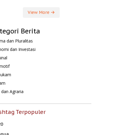
View More
tegori Berita
a dan Pluralitas
omi dan Investasi
inal
motif
hukam
am
dan Agraria
shtag Terpopuler
20
apua