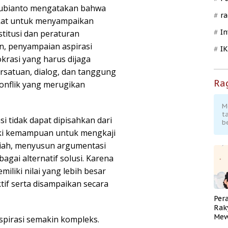
Subianto mengatakan bahwa
ra
kat untuk menyampaikan
In
titusi dan peraturan
, penyampaian aspirasi
I
rasi yang harus dijaga
ersatuan, dialog, dan tanggung
Ra
onflik yang merugikan
M
t
 tidak dapat dipisahkan dari
b
iliki kemampuan untuk mengkaji
miah, menyusun argumentasi
gai alternatif solusi. Karena
iliki nilai yang lebih besar
ktif serta disampaikan secara
Per
Rak
Mew
aspirasi semakin kompleks.
Pend