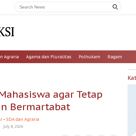
n Agraria
Agama dan Pluralitas
Polhukam
Ragam
Ka
ahasiswa agar Tetap
n Bermartabat
i
-
SDA dan Agraria
July 8, 2026