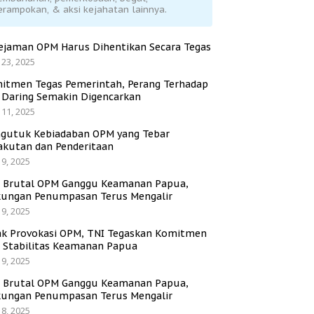
erampokan, & aksi kejahatan lainnya.
ejaman OPM Harus Dihentikan Secara Tegas
 23, 2025
itmen Tegas Pemerintah, Perang Terhadap
i Daring Semakin Digencarkan
 11, 2025
gutuk Kebiadaban OPM yang Tebar
akutan dan Penderitaan
 9, 2025
i Brutal OPM Ganggu Keamanan Papua,
ungan Penumpasan Terus Mengalir
 9, 2025
ak Provokasi OPM, TNI Tegaskan Komitmen
a Stabilitas Keamanan Papua
 9, 2025
i Brutal OPM Ganggu Keamanan Papua,
ungan Penumpasan Terus Mengalir
 8, 2025