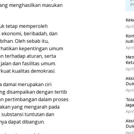
p
l yang menghasilkan masukan
Kek
ntuk tetap memperoleh
April
n ekonomi, beribadah, dan
Kom
ihan. Oleh sebab itu,
Jud
April
rhatikan kepentingan umum
n terhadap aturan, serta
Men
Ket
lan dan fasilitas umum.
April
uat kualitas demokrasi.
Aks
a damai merupakan ciri
Duk
April
ng disampaikan dengan tertib
an pertimbangan dalam proses
Tol
Jag
ndakan yang mengarah pada
April
 substansi tuntutan dan
Aks
nya dapat dibangun.
Duk
April