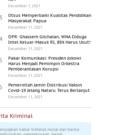
December 1, 2021
Otsus Memperbaiki Kualitas Pendidikan
3
Masyarakat Papua
December 11, 2021
DPR: Ghassem Gilchalan, WNA Diduga
4
Intel Keluar-Masuk RI, BIN Harus Usut!
December 11, 2021
Pakar Komunikasi: Presiden Jokowi
5
Harus Menjadi Pemimpin Orkestra
Pemberantasan Korupsi
December 11, 2021
Pemerintah Jamin Distribusi Vaksin
6
Covid-19 Jelang Nataru Terus Berlanjut
December 11, 2021
ita Kriminal
enyajikan kabar kriminal mulai dari berita
embunuhan, pemerkosaan, begal,