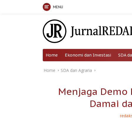
MENU
Skip
to
content
Home
Ekonomi dan Investasi
SDA da
Home
SDA dan Agraria
Menjaga Demo M
Damai da
redaks