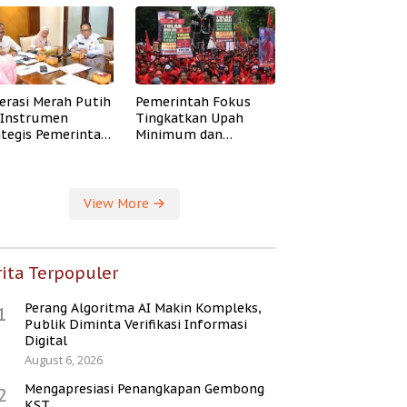
erasi Merah Putih
Pemerintah Fokus
i Instrumen
Tingkatkan Upah
ategis Pemerintah
Minimum dan
ingkatkan
Jaminan Sosial Buruh
ejahteraan Desa
View More
ita Terpopuler
Perang Algoritma AI Makin Kompleks,
1
Publik Diminta Verifikasi Informasi
Digital
August 6, 2026
Mengapresiasi Penangkapan Gembong
2
KST