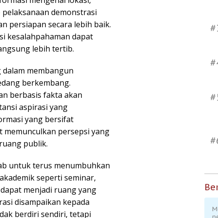
formasi mengenai lokasi,
e pelaksanaan demonstrasi
 persiapan secara lebih baik.
#
nsi kesalahpahaman dapat
ngsung lebih tertib.
#
ing dalam membangun
sedang berkembang.
an berbasis fakta akan
#
nsi aspirasi yang
ormasi yang bersifat
pat memunculkan persepsi yang
#
ruang publik.
ab untuk terus menumbuhkan
 akademik seperti seminar,
Ber
n dapat menjadi ruang yang
asi disampaikan kepada
M
ak berdiri sendiri, tetapi
p