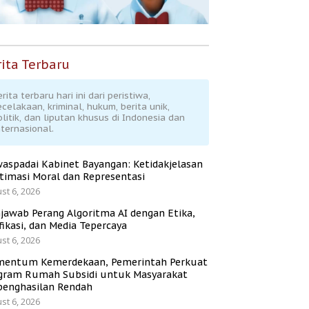
ita Terbaru
rita terbaru hari ini dari peristiwa,
ecelakaan, kriminal, hukum, berita unik,
olitik, dan liputan khusus di Indonesia dan
nternasional.
aspadai Kabinet Bayangan: Ketidakjelasan
itimasi Moral dan Representasi
st 6, 2026
jawab Perang Algoritma AI dengan Etika,
fikasi, dan Media Tepercaya
st 6, 2026
entum Kemerdekaan, Pemerintah Perkuat
gram Rumah Subsidi untuk Masyarakat
penghasilan Rendah
st 6, 2026