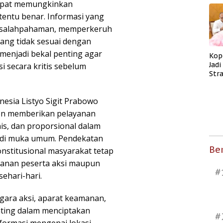
cepat memungkinkan
tentu benar. Informasi yang
 kesalahpahaman, memperkeruh
ang tidak sesuai dengan
l menjadi bekal penting agar
Kop
Jad
 secara kritis sebelum
Str
Men
Kes
nesia Listyo Sigit Prabowo
en memberikan pelayanan
s, dan proporsional dalam
 di muka umum. Pendekatan
Ber
onstitusional masyarakat tetap
manan peserta aksi maupun
#
ehari-hari.
gara aksi, aparat keamanan,
nting dalam menciptakan
#