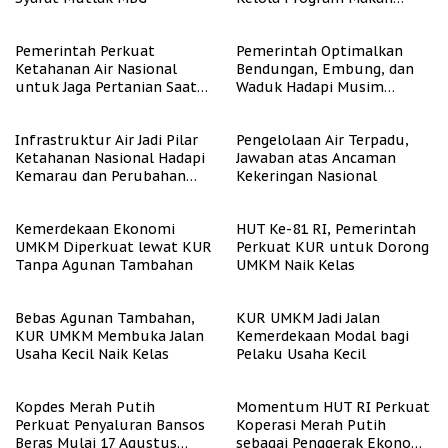
Bergizi Gratis
Pemerintah Perkuat
Pemerintah Optimalkan
Ketahanan Air Nasional
Bendungan, Embung, dan
untuk Jaga Pertanian Saat
Waduk Hadapi Musim
Kemarau
Kemarau
Infrastruktur Air Jadi Pilar
Pengelolaan Air Terpadu,
Ketahanan Nasional Hadapi
Jawaban atas Ancaman
Kemarau dan Perubahan
Kekeringan Nasional
Iklim
Kemerdekaan Ekonomi
HUT Ke-81 RI, Pemerintah
UMKM Diperkuat lewat KUR
Perkuat KUR untuk Dorong
Tanpa Agunan Tambahan
UMKM Naik Kelas
Bebas Agunan Tambahan,
KUR UMKM Jadi Jalan
KUR UMKM Membuka Jalan
Kemerdekaan Modal bagi
Usaha Kecil Naik Kelas
Pelaku Usaha Kecil
Kopdes Merah Putih
Momentum HUT RI Perkuat
Perkuat Penyaluran Bansos
Koperasi Merah Putih
Beras Mulai 17 Agustus
sebagai Penggerak Ekonomi