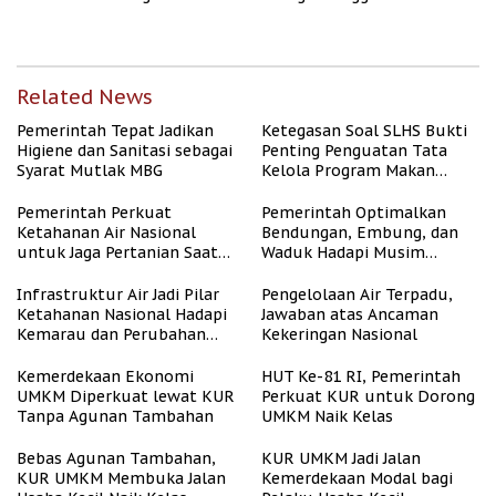
2026
Desa
Related News
Pemerintah Tepat Jadikan
Ketegasan Soal SLHS Bukti
Higiene dan Sanitasi sebagai
Penting Penguatan Tata
Syarat Mutlak MBG
Kelola Program Makan
Bergizi Gratis
Pemerintah Perkuat
Pemerintah Optimalkan
Ketahanan Air Nasional
Bendungan, Embung, dan
untuk Jaga Pertanian Saat
Waduk Hadapi Musim
Kemarau
Kemarau
Infrastruktur Air Jadi Pilar
Pengelolaan Air Terpadu,
Ketahanan Nasional Hadapi
Jawaban atas Ancaman
Kemarau dan Perubahan
Kekeringan Nasional
Iklim
Kemerdekaan Ekonomi
HUT Ke-81 RI, Pemerintah
UMKM Diperkuat lewat KUR
Perkuat KUR untuk Dorong
Tanpa Agunan Tambahan
UMKM Naik Kelas
Bebas Agunan Tambahan,
KUR UMKM Jadi Jalan
KUR UMKM Membuka Jalan
Kemerdekaan Modal bagi