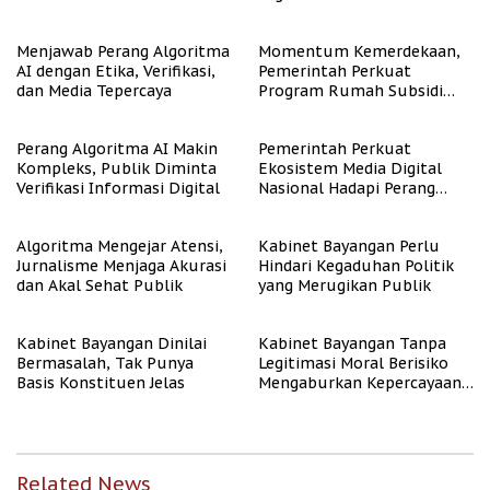
Representasi
Menjawab Perang Algoritma
Momentum Kemerdekaan,
AI dengan Etika, Verifikasi,
Pemerintah Perkuat
dan Media Tepercaya
Program Rumah Subsidi
untuk Masyarakat
Berpenghasilan Rendah
Perang Algoritma AI Makin
Pemerintah Perkuat
Kompleks, Publik Diminta
Ekosistem Media Digital
Verifikasi Informasi Digital
Nasional Hadapi Perang
Algoritma AI
Algoritma Mengejar Atensi,
Kabinet Bayangan Perlu
Jurnalisme Menjaga Akurasi
Hindari Kegaduhan Politik
dan Akal Sehat Publik
yang Merugikan Publik
Kabinet Bayangan Dinilai
Kabinet Bayangan Tanpa
Bermasalah, Tak Punya
Legitimasi Moral Berisiko
Basis Konstituen Jelas
Mengaburkan Kepercayaan
Publik
Related News