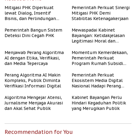
Mitigasi PHK Diperkuat
Pemerintah Perkuat Sinergi
lewat Dialog, Insentif
Mitigasi PHK Demi
Bisnis, dan Perlindungan
Stabilitas Ketenagakerjaan
Tenaga Kerja
Pemerintah Bangun Sistem
Mewaspadai Kabinet
Deteksi Dini Cegah PHK
Bayangan: Ketidakjelasan
Legitimasi Moral dan
Representasi
Menjawab Perang Algoritma
Momentum Kemerdekaan,
AI dengan Etika, Verifikasi,
Pemerintah Perkuat
dan Media Tepercaya
Program Rumah Subsidi
untuk Masyarakat
Berpenghasilan Rendah
Perang Algoritma AI Makin
Pemerintah Perkuat
Kompleks, Publik Diminta
Ekosistem Media Digital
Verifikasi Informasi Digital
Nasional Hadapi Perang
Algoritma AI
Algoritma Mengejar Atensi,
Kabinet Bayangan Perlu
Jurnalisme Menjaga Akurasi
Hindari Kegaduhan Politik
dan Akal Sehat Publik
yang Merugikan Publik
Recommendation for You