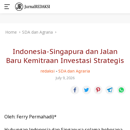
Skip
Home
SDA dan Agraria
to
content
Indonesia-Singapura dan Jalan
Baru Kemitraan Investasi Strategis
redaksi
-
SDA dan Agraria
July 9, 2026
Oleh: Ferry Permahadi)*
Hubungan Indonesia dan Singapura selama beberapa