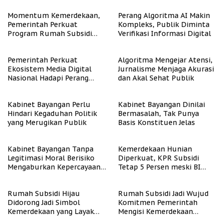
Momentum Kemerdekaan,
Perang Algoritma AI Makin
Pemerintah Perkuat
Kompleks, Publik Diminta
Program Rumah Subsidi
Verifikasi Informasi Digital
untuk Masyarakat
Berpenghasilan Rendah
Pemerintah Perkuat
Algoritma Mengejar Atensi,
Ekosistem Media Digital
Jurnalisme Menjaga Akurasi
Nasional Hadapi Perang
dan Akal Sehat Publik
Algoritma AI
Kabinet Bayangan Perlu
Kabinet Bayangan Dinilai
Hindari Kegaduhan Politik
Bermasalah, Tak Punya
yang Merugikan Publik
Basis Konstituen Jelas
Kabinet Bayangan Tanpa
Kemerdekaan Hunian
Legitimasi Moral Berisiko
Diperkuat, KPR Subsidi
Mengaburkan Kepercayaan
Tetap 5 Persen meski BI
Publik
Rate Naik
Rumah Subsidi Hijau
Rumah Subsidi Jadi Wujud
Didorong Jadi Simbol
Komitmen Pemerintah
Kemerdekaan yang Layak
Mengisi Kemerdekaan
dan Asri
dengan Kesejahteraan