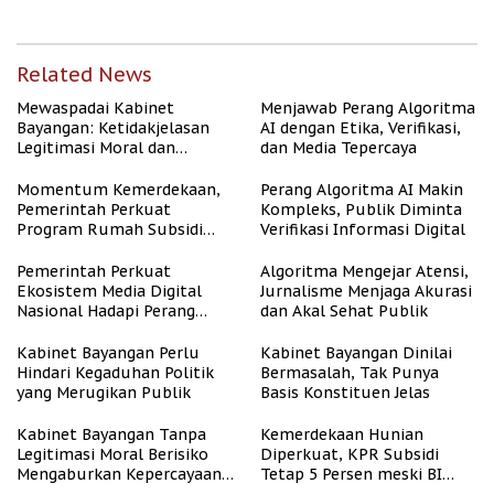
Related News
Mewaspadai Kabinet
Menjawab Perang Algoritma
Bayangan: Ketidakjelasan
AI dengan Etika, Verifikasi,
Legitimasi Moral dan
dan Media Tepercaya
Representasi
Momentum Kemerdekaan,
Perang Algoritma AI Makin
Pemerintah Perkuat
Kompleks, Publik Diminta
Program Rumah Subsidi
Verifikasi Informasi Digital
untuk Masyarakat
Berpenghasilan Rendah
Pemerintah Perkuat
Algoritma Mengejar Atensi,
Ekosistem Media Digital
Jurnalisme Menjaga Akurasi
Nasional Hadapi Perang
dan Akal Sehat Publik
Algoritma AI
Kabinet Bayangan Perlu
Kabinet Bayangan Dinilai
Hindari Kegaduhan Politik
Bermasalah, Tak Punya
yang Merugikan Publik
Basis Konstituen Jelas
Kabinet Bayangan Tanpa
Kemerdekaan Hunian
Legitimasi Moral Berisiko
Diperkuat, KPR Subsidi
Mengaburkan Kepercayaan
Tetap 5 Persen meski BI