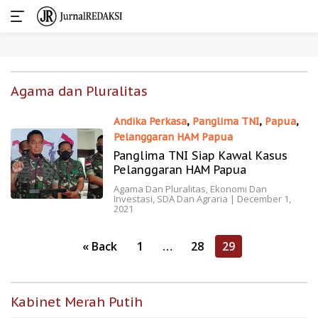
Skip
to
Agama dan Pluralitas
content
Andika Perkasa
,
Panglima TNI
,
Papua
,
Pelanggaran HAM Papua
Panglima TNI Siap Kawal Kasus
Pelanggaran HAM Papua
Agama Dan Pluralitas
,
Ekonomi Dan
Investasi
,
SDA Dan Agraria
|
December 1,
2021
Posts
« Back
1
…
28
29
pagination
Kabinet Merah Putih