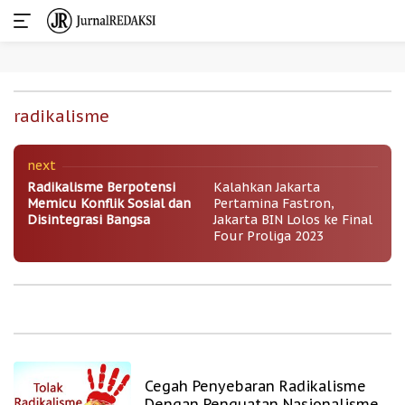
Skip
Waspadai Partai Politik Terafiliasi Teroris
to
radikalisme
content
Polhukam
|
March 16, 2023
next
Radikalisme Berpotensi
Kalahkan Jakarta
Memicu Konflik Sosial dan
Pertamina Fastron,
Disintegrasi Bangsa
Jakarta BIN Lolos ke Final
Four Proliga 2023
Cegah Penyebaran Radikalisme
Dengan Penguatan Nasionalisme