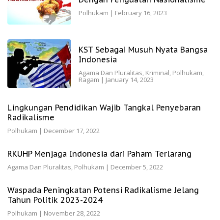
Polhukam
|
February 16, 2023
KST Sebagai Musuh Nyata Bangsa
Indonesia
Agama Dan Pluralitas
,
Kriminal
,
Polhukam
,
Ragam
|
January 14, 2023
Lingkungan Pendidikan Wajib Tangkal Penyebaran
Radikalisme
Polhukam
|
December 17, 2022
RKUHP Menjaga Indonesia dari Paham Terlarang
Agama Dan Pluralitas
,
Polhukam
|
December 5, 2022
Waspada Peningkatan Potensi Radikalisme Jelang
Tahun Politik 2023-2024
Polhukam
|
November 28, 2022