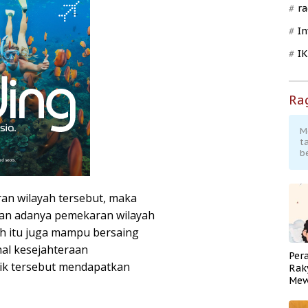
ra
In
I
Ra
M
t
b
an wilayah tersebut, maka
kan adanya pemekaran wilayah
h itu juga mampu bersaing
hal kesejahteraan
Per
baik tersebut mendapatkan
Rak
Mew
Pend