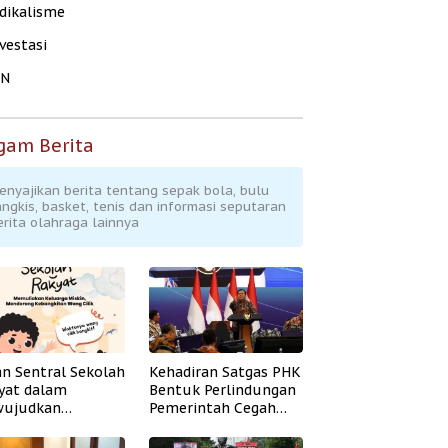
dikalisme
vestasi
KN
gam Berita
enyajikan berita tentang sepak bola, bulu
angkis, basket, tenis dan informasi seputaran
erita olahraga lainnya
an Sentral Sekolah
Kehadiran Satgas PHK
yat dalam
Bentuk Perlindungan
ujudkan
Pemerintah Cegah
idikan Inklusif
Badai PHK