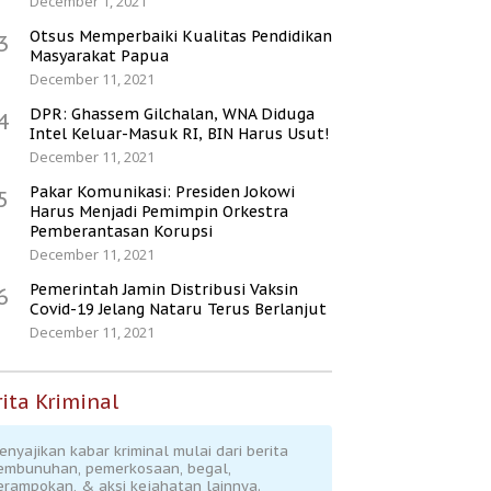
December 1, 2021
Otsus Memperbaiki Kualitas Pendidikan
3
Masyarakat Papua
December 11, 2021
DPR: Ghassem Gilchalan, WNA Diduga
4
Intel Keluar-Masuk RI, BIN Harus Usut!
December 11, 2021
Pakar Komunikasi: Presiden Jokowi
5
Harus Menjadi Pemimpin Orkestra
Pemberantasan Korupsi
December 11, 2021
Pemerintah Jamin Distribusi Vaksin
6
Covid-19 Jelang Nataru Terus Berlanjut
December 11, 2021
ita Kriminal
enyajikan kabar kriminal mulai dari berita
embunuhan, pemerkosaan, begal,
erampokan, & aksi kejahatan lainnya.