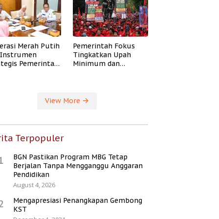
erasi Merah Putih
Pemerintah Fokus
i Instrumen
Tingkatkan Upah
ategis Pemerintah
Minimum dan
ingkatkan
Jaminan Sosial Buruh
ejahteraan Desa
View More
ita Terpopuler
BGN Pastikan Program MBG Tetap
1
Berjalan Tanpa Mengganggu Anggaran
Pendidikan
August 4, 2026
Mengapresiasi Penangkapan Gembong
2
KST