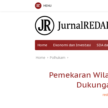
MENU
Skip
to
content
Home
Ekonomi dan Investasi
SDA da
Home
Polhukam
Pemekaran Wil
Dukunga
red