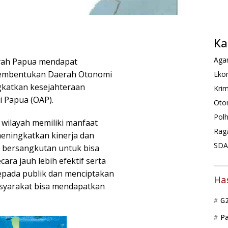
Ka
Agam
yah Papua mendapat
 pembentukan Daerah Otonomi
Ekon
gkatkan kesejahteraan
Krim
i Papua (OAP).
Oto
Pol
 wilayah memiliki manfaat
Rag
eningkatkan kinerja dan
SDA 
g bersangkutan untuk bisa
ra jauh lebih efektif serta
epada publik dan menciptakan
Ha
syarakat bisa mendapatkan
G
P