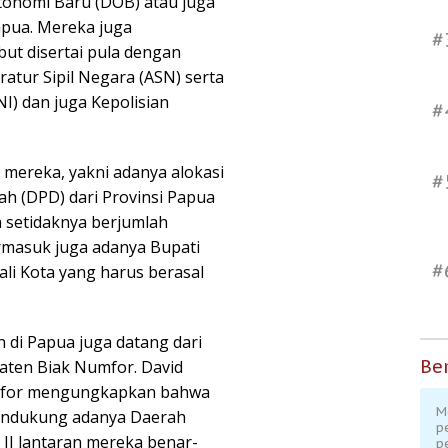
onomi Baru (DOB) atau juga
apua. Mereka juga
#
ut disertai pula dengan
atur Sipil Negara (ASN) serta
I) dan juga Kepolisian
#
 mereka, yakni adanya alokasi
#
h (DPD) dari Provinsi Papua
 setidaknya berjumlah
ermasuk juga adanya Bupati
#
ali Kota yang harus berasal
di Papua juga datang dari
Ber
ten Biak Numfor. David
mfor mengungkapkan bahwa
M
mendukung adanya Daerah
p
 II lantaran mereka benar-
p