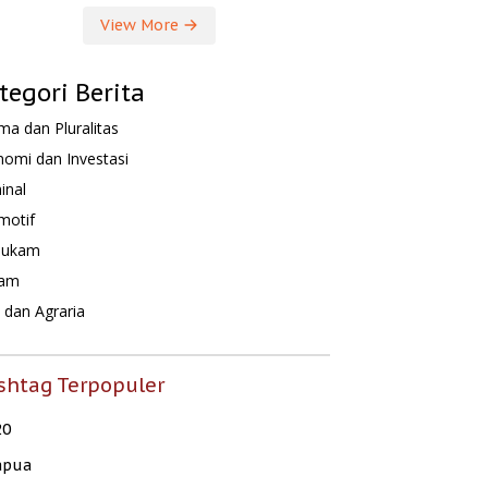
View More
tegori Berita
a dan Pluralitas
omi dan Investasi
inal
motif
hukam
am
dan Agraria
shtag Terpopuler
20
apua