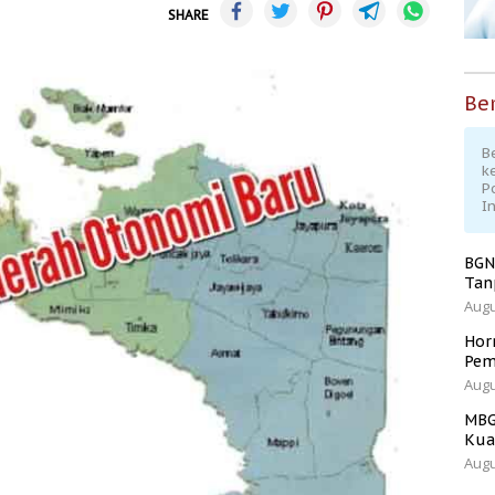
SHARE
Ber
Be
k
P
I
BGN
Tan
Augu
Hor
Pem
Augu
MBG
Kua
Augu