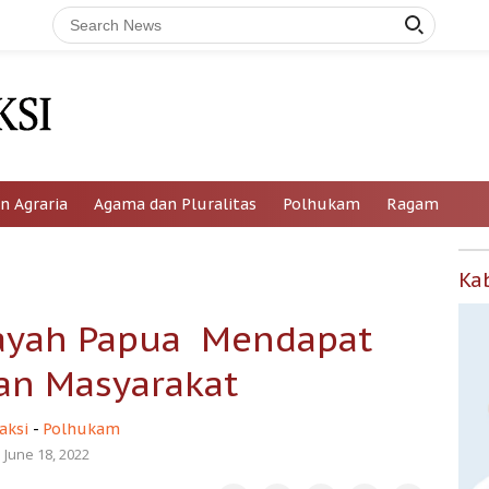
n Agraria
Agama dan Pluralitas
Polhukam
Ragam
Ka
ayah Papua Mendapat
n Masyarakat
aksi
-
Polhukam
June 18, 2022