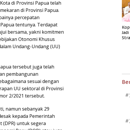
ota di Provinsi Papua telah
ekaran di Provinsi Papua.
painya percepatan
 Papua tentunya. Terdapat
Kop
ujui bersama, yakni komitmen
Jad
Str
bijakan Otonomi Khusus
Men
a dalam Undang-Undang (UU)
Kes
Papua tersebut juga telah
tan pembangunan
sebagaimana sesuai dengan
Ber
rapan UU sektoral di Provinsi
#
or 2/2021 tersebut.
ti, namun sebanyak 29
desak kepada Pemerintah
#
t (DPR) untuk segera