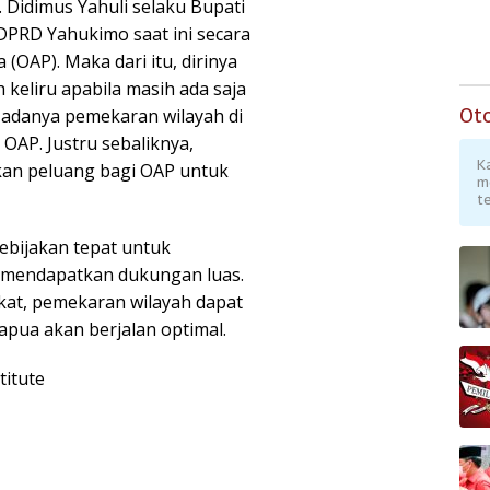
 Didimus Yahuli selaku Bupati
PRD Yahukimo saat ini secara
OAP). Maka dari itu, dirinya
eliru apabila masih ada saja
Ot
adanya pemekaran wilayah di
OAP. Justru sebaliknya,
K
kan peluang bagi OAP untuk
m
te
bijakan tepat untuk
 mendapatkan dukungan luas.
at, pemekaran wilayah dapat
pua akan berjalan optimal.
titute