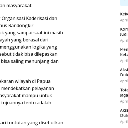
an masyarakat.
Kek
g Organisasi Kaderisasi dan
April
nus Randongkir
Kom
k yang sampai saat ini masih
Jud
yah yang berasal dari
April
i menggunakan logika yang
Men
ebut tidak bisa dilepaskan
Ket
April
 bisa saling menunjang dan
Aks
Duk
ekaran wilayah di Papua
April
ih mendekatkan pelayanan
Tol
masyarakat mampu untuk
Jag
April
tujuannya tentu adalah
Aks
Duk
April
dari tuntutan yang disebutkan