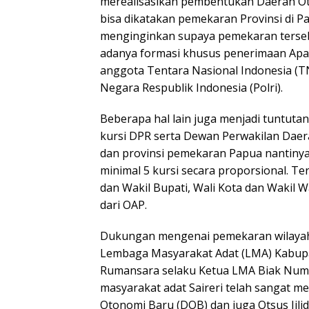
merealisasikan pembentukan Daerah Ot
bisa dikatakan pemekaran Provinsi di P
menginginkan supaya pemekaran terseb
adanya formasi khusus penerimaan Apar
anggota Tentara Nasional Indonesia (TN
Negara Respublik Indonesia (Polri).
Beberapa hal lain juga menjadi tuntutan
kursi DPR serta Dewan Perwakilan Daera
dan provinsi pemekaran Papua nantinya
minimal 5 kursi secara proporsional. T
dan Wakil Bupati, Wali Kota dan Wakil W
dari OAP.
Dukungan mengenai pemekaran wilayah 
Lembaga Masyarakat Adat (LMA) Kabupa
Rumansara selaku Ketua LMA Biak Nu
masyarakat adat Saireri telah sangat 
Otonomi Baru (DOB) dan juga Otsus Jilid