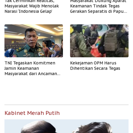
Tak Cerminkan Realitas,
Masyarakat Dukung Aparat
Masyarakat Wajib Menolak
Keamanan Tindak Tegas
Narasi ‘Indonesia Gelap’
Gerakan Separatis di Papua
Barat Daya
TNI Tegaskan Komitmen
Kekejaman OPM Harus
Jamin Keamanan
Dihentikan Secara Tegas
Masyarakat dari Ancaman
OPM
Kabinet Merah Putih