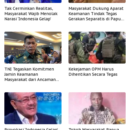
Tak Cerminkan Realitas,
Masyarakat Dukung Aparat
Masyarakat Wajib Menolak
Keamanan Tindak Tegas
Narasi ‘Indonesia Gelap’
Gerakan Separatis di Papua
Barat Daya
TNI Tegaskan Komitmen
Kekejaman OPM Harus
Jamin Keamanan
Dihentikan Secara Tegas
Masyarakat dari Ancaman
OPM
Provokasi ‘Indonesia Gelap’
Tokoh Masyarakat Papua