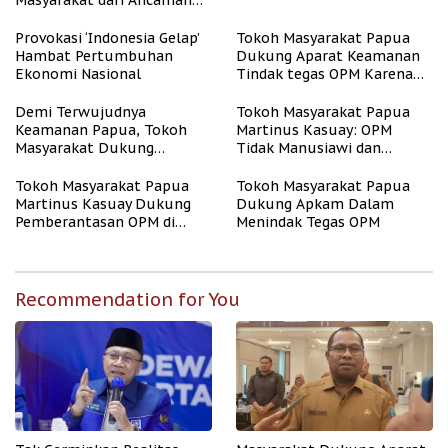
Masyarakat dari Ancaman
OPM
Provokasi ‘Indonesia Gelap’
Tokoh Masyarakat Papua
Hambat Pertumbuhan
Dukung Aparat Keamanan
Ekonomi Nasional
Tindak tegas OPM Karena
Aksinya Tidak Manusiawi
Demi Terwujudnya
Tokoh Masyarakat Papua
Keamanan Papua, Tokoh
Martinus Kasuay: OPM
Masyarakat Dukung
Tidak Manusiawi dan
Tindakan Tegas Apkam
Meresahkan Masyarakat
Terhadap OPM
Tokoh Masyarakat Papua
Tokoh Masyarakat Papua
Martinus Kasuay Dukung
Dukung Apkam Dalam
Pemberantasan OPM di
Menindak Tegas OPM
Papua
Recommendation for You