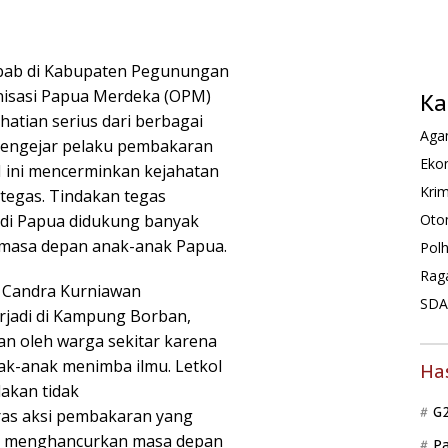
ab di Kabupaten Pegunungan
nisasi Papua Merdeka (OPM)
Ka
hatian serius dari berbagai
Agam
 mengejar pelaku pembakaran
Ekon
M ini mencerminkan kejahatan
Krim
 tegas. Tindakan tegas
di Papua didukung banyak
Oto
 masa depan anak-anak Papua.
Pol
Rag
f Candra Kurniawan
SDA 
jadi di Kampung Borban,
kan oleh warga sekitar karena
ak-anak menimba ilmu. Letkol
Ha
akan tidak
G
as aksi pembakaran yang
pat menghancurkan masa depan
P