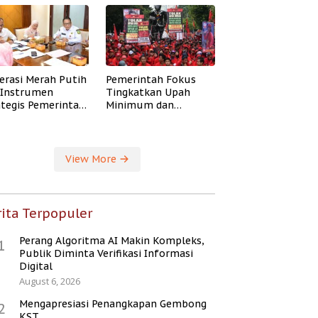
erasi Merah Putih
Pemerintah Fokus
i Instrumen
Tingkatkan Upah
ategis Pemerintah
Minimum dan
ingkatkan
Jaminan Sosial Buruh
ejahteraan Desa
View More
ita Terpopuler
Perang Algoritma AI Makin Kompleks,
1
Publik Diminta Verifikasi Informasi
Digital
August 6, 2026
Mengapresiasi Penangkapan Gembong
2
KST