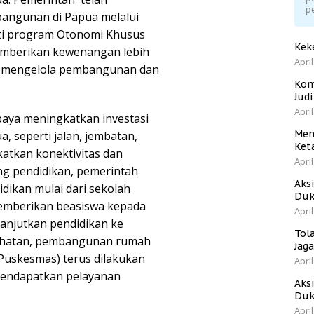
p
ngunan di Papua melalui
rti program Otonomi Khusus
Kek
emberikan kewenangan lebih
April
m mengelola pembangunan dan
Kom
Jud
April
upaya meningkatkan investasi
Men
, seperti jalan, jembatan,
Ket
atkan konektivitas dan
April
dang pendidikan, pemerintah
Aks
idikan mulai dari sekolah
Duk
memberikan beasiswa kepada
April
anjutkan pendidikan ke
Tol
esehatan, pembangunan rumah
Jag
Puskesmas) terus dilakukan
April
endapatkan pelayanan
Aks
Duk
April