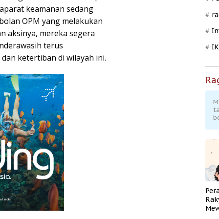
i, aparat keamanan sedang
ra
mbolan OPM yang melakukan
In
n aksinya, mereka segera
Cenderawasih terus
I
n ketertiban di wilayah ini.
Ra
M
t
b
Per
Rak
Mew
Pend