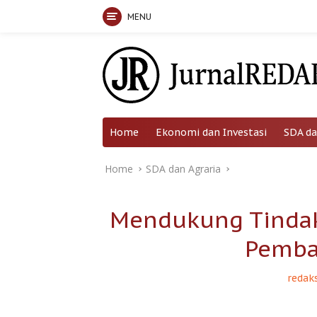
MENU
Skip
to
content
Home
Ekonomi dan Investasi
SDA da
Home
SDA dan Agraria
Mendukung Tindak
Pemba
redaks