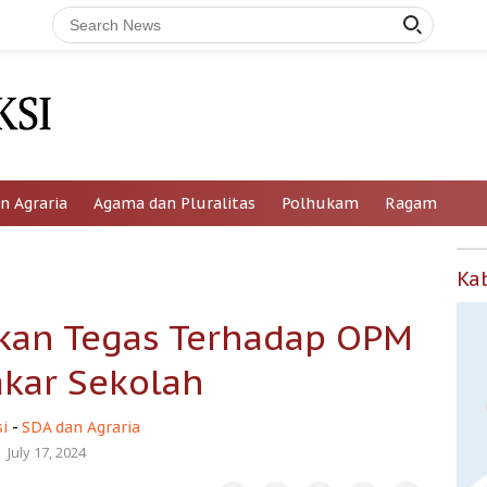
n Agraria
Agama dan Pluralitas
Polhukam
Ragam
Ka
an Tegas Terhadap OPM
kar Sekolah
i
-
SDA dan Agraria
July 17, 2024