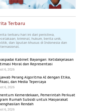
ita Terbaru
rita terbaru hari ini dari peristiwa,
ecelakaan, kriminal, hukum, berita unik,
olitik, dan liputan khusus di Indonesia dan
nternasional.
aspadai Kabinet Bayangan: Ketidakjelasan
itimasi Moral dan Representasi
st 6, 2026
jawab Perang Algoritma AI dengan Etika,
fikasi, dan Media Tepercaya
st 6, 2026
entum Kemerdekaan, Pemerintah Perkuat
gram Rumah Subsidi untuk Masyarakat
penghasilan Rendah
st 6, 2026