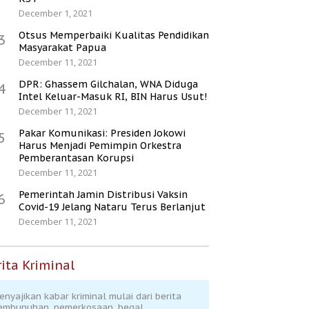
December 1, 2021
Otsus Memperbaiki Kualitas Pendidikan
3
Masyarakat Papua
December 11, 2021
DPR: Ghassem Gilchalan, WNA Diduga
4
Intel Keluar-Masuk RI, BIN Harus Usut!
December 11, 2021
Pakar Komunikasi: Presiden Jokowi
5
Harus Menjadi Pemimpin Orkestra
Pemberantasan Korupsi
December 11, 2021
Pemerintah Jamin Distribusi Vaksin
6
Covid-19 Jelang Nataru Terus Berlanjut
December 11, 2021
ita Kriminal
enyajikan kabar kriminal mulai dari berita
embunuhan, pemerkosaan, begal,