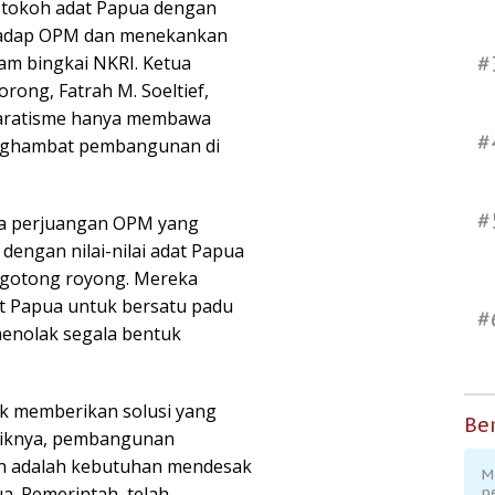
 tokoh adat Papua dengan
hadap OPM dan menekankan
#
am bingkai NKRI. Ketua
ong, Fatrah M. Soeltief,
aratisme hanya membawa
#
enghambat pembangunan di
#
wa perjuangan OPM yang
ngan nilai-nilai adat Papua
 gotong royong. Mereka
t Papua untuk bersatu padu
#
nolak segala bentuk
k memberikan solusi yang
Ber
aliknya, pembangunan
tan adalah kebutuhan mendesak
M
ua. Pemerintah telah
p