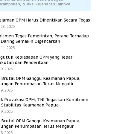
erampokan, & aksi kejahatan lainnya.
ejaman OPM Harus Dihentikan Secara Tegas
 23, 2025
itmen Tegas Pemerintah, Perang Terhadap
i Daring Semakin Digencarkan
 11, 2025
gutuk Kebiadaban OPM yang Tebar
akutan dan Penderitaan
 9, 2025
i Brutal OPM Ganggu Keamanan Papua,
ungan Penumpasan Terus Mengalir
 9, 2025
ak Provokasi OPM, TNI Tegaskan Komitmen
a Stabilitas Keamanan Papua
 9, 2025
i Brutal OPM Ganggu Keamanan Papua,
ungan Penumpasan Terus Mengalir
 8, 2025