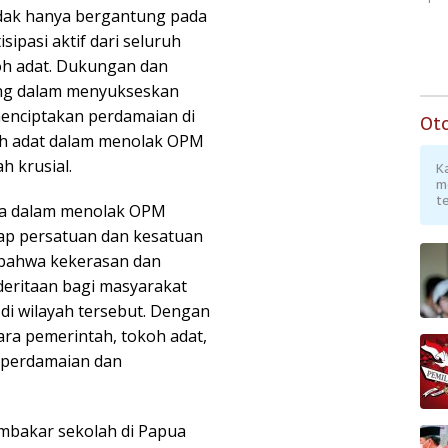
dak hanya bergantung pada
sipasi aktif dari seluruh
oh adat. Dukungan dan
ing dalam menyukseskan
nciptakan perdamaian di
Ot
koh adat dalam menolak OPM
 krusial.
K
m
te
ua dalam menolak OPM
p persatuan dan kesatuan
 bahwa kekerasan dan
eritaan bagi masyarakat
 wilayah tersebut. Dengan
ra pemerintah, tokoh adat,
 perdamaian dan
mbakar sekolah di Papua