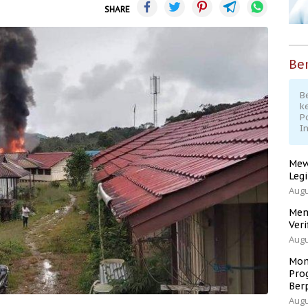
SHARE
Ber
Be
k
P
I
Mew
Leg
Augu
Men
Veri
Augu
Mom
Pro
Ber
Augu