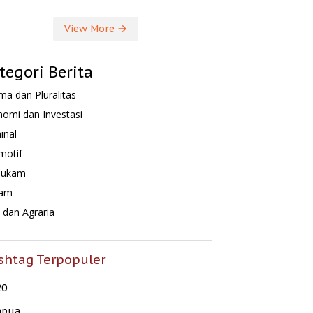
View More
tegori Berita
a dan Pluralitas
omi dan Investasi
inal
motif
hukam
am
dan Agraria
shtag Terpopuler
20
apua