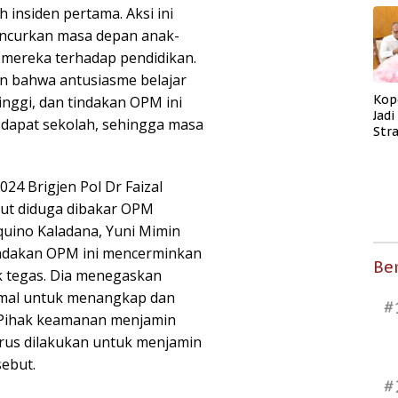
insiden pertama. Aksi ini
ncurkan masa depan anak-
mereka terhadap pendidikan.
n bahwa antusiasme belajar
Kop
nggi, dan tindakan OPM ini
Jad
 dapat sekolah, sehingga masa
Str
Men
Kes
24 Brigjen Pol Dr Faizal
ut diduga dibakar OPM
quino Kaladana, Yuni Mimin
ndakan OPM ini mencerminkan
Ber
ak tegas. Dia menegaskan
mal untuk menangkap dan
#
 Pihak keamanan menjamin
rus dilakukan untuk menjamin
sebut.
#