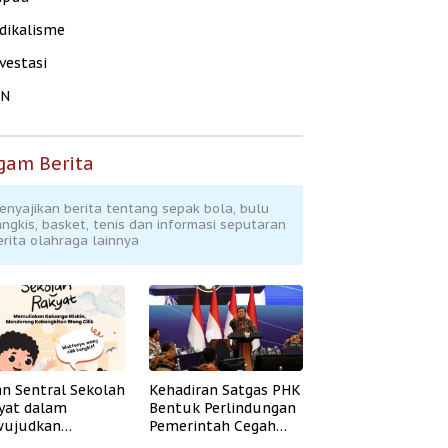
dikalisme
vestasi
KN
gam Berita
enyajikan berita tentang sepak bola, bulu
angkis, basket, tenis dan informasi seputaran
erita olahraga lainnya
an Sentral Sekolah
Kehadiran Satgas PHK
yat dalam
Bentuk Perlindungan
ujudkan
Pemerintah Cegah
idikan Inklusif
Badai PHK