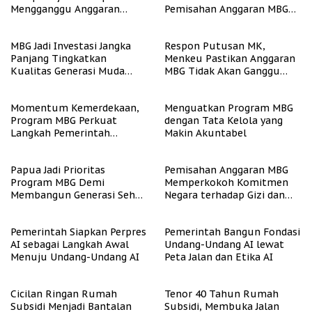
Mengganggu Anggaran
Pemisahan Anggaran MBG
Pendidikan
Berjalan Terukur
MBG Jadi Investasi Jangka
Respon Putusan MK,
Panjang Tingkatkan
Menkeu Pastikan Anggaran
Kualitas Generasi Muda
MBG Tidak Akan Ganggu
Indonesia
APBN
Momentum Kemerdekaan,
Menguatkan Program MBG
Program MBG Perkuat
dengan Tata Kelola yang
Langkah Pemerintah
Makin Akuntabel
Perangi Stunting
Papua Jadi Prioritas
Pemisahan Anggaran MBG
Program MBG Demi
Memperkokoh Komitmen
Membangun Generasi Sehat
Negara terhadap Gizi dan
dan Bebas Stunting
Pendidikan
Pemerintah Siapkan Perpres
Pemerintah Bangun Fondasi
AI sebagai Langkah Awal
Undang-Undang AI lewat
Menuju Undang-Undang AI
Peta Jalan dan Etika AI
Cicilan Ringan Rumah
Tenor 40 Tahun Rumah
Subsidi Menjadi Bantalan
Subsidi, Membuka Jalan