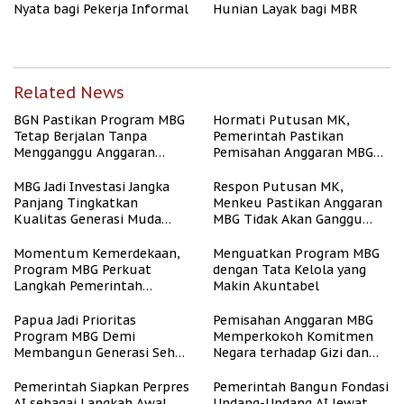
Nyata bagi Pekerja Informal
Hunian Layak bagi MBR
Related News
BGN Pastikan Program MBG
Hormati Putusan MK,
Tetap Berjalan Tanpa
Pemerintah Pastikan
Mengganggu Anggaran
Pemisahan Anggaran MBG
Pendidikan
Berjalan Terukur
MBG Jadi Investasi Jangka
Respon Putusan MK,
Panjang Tingkatkan
Menkeu Pastikan Anggaran
Kualitas Generasi Muda
MBG Tidak Akan Ganggu
Indonesia
APBN
Momentum Kemerdekaan,
Menguatkan Program MBG
Program MBG Perkuat
dengan Tata Kelola yang
Langkah Pemerintah
Makin Akuntabel
Perangi Stunting
Papua Jadi Prioritas
Pemisahan Anggaran MBG
Program MBG Demi
Memperkokoh Komitmen
Membangun Generasi Sehat
Negara terhadap Gizi dan
dan Bebas Stunting
Pendidikan
Pemerintah Siapkan Perpres
Pemerintah Bangun Fondasi
AI sebagai Langkah Awal
Undang-Undang AI lewat