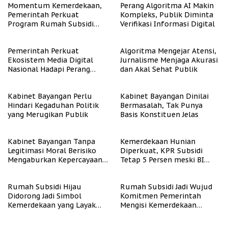
Momentum Kemerdekaan,
Perang Algoritma AI Makin
Pemerintah Perkuat
Kompleks, Publik Diminta
Program Rumah Subsidi
Verifikasi Informasi Digital
untuk Masyarakat
Berpenghasilan Rendah
Pemerintah Perkuat
Algoritma Mengejar Atensi,
Ekosistem Media Digital
Jurnalisme Menjaga Akurasi
Nasional Hadapi Perang
dan Akal Sehat Publik
Algoritma AI
Kabinet Bayangan Perlu
Kabinet Bayangan Dinilai
Hindari Kegaduhan Politik
Bermasalah, Tak Punya
yang Merugikan Publik
Basis Konstituen Jelas
Kabinet Bayangan Tanpa
Kemerdekaan Hunian
Legitimasi Moral Berisiko
Diperkuat, KPR Subsidi
Mengaburkan Kepercayaan
Tetap 5 Persen meski BI
Publik
Rate Naik
Rumah Subsidi Hijau
Rumah Subsidi Jadi Wujud
Didorong Jadi Simbol
Komitmen Pemerintah
Kemerdekaan yang Layak
Mengisi Kemerdekaan
dan Asri
dengan Kesejahteraan