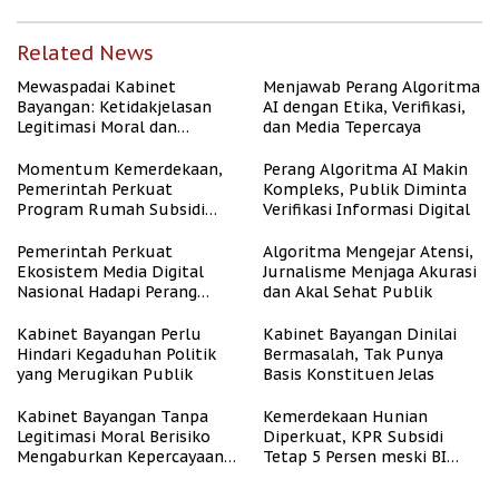
Related News
Mewaspadai Kabinet
Menjawab Perang Algoritma
Bayangan: Ketidakjelasan
AI dengan Etika, Verifikasi,
Legitimasi Moral dan
dan Media Tepercaya
Representasi
Momentum Kemerdekaan,
Perang Algoritma AI Makin
Pemerintah Perkuat
Kompleks, Publik Diminta
Program Rumah Subsidi
Verifikasi Informasi Digital
untuk Masyarakat
Berpenghasilan Rendah
Pemerintah Perkuat
Algoritma Mengejar Atensi,
Ekosistem Media Digital
Jurnalisme Menjaga Akurasi
Nasional Hadapi Perang
dan Akal Sehat Publik
Algoritma AI
Kabinet Bayangan Perlu
Kabinet Bayangan Dinilai
Hindari Kegaduhan Politik
Bermasalah, Tak Punya
yang Merugikan Publik
Basis Konstituen Jelas
Kabinet Bayangan Tanpa
Kemerdekaan Hunian
Legitimasi Moral Berisiko
Diperkuat, KPR Subsidi
Mengaburkan Kepercayaan
Tetap 5 Persen meski BI
Publik
Rate Naik