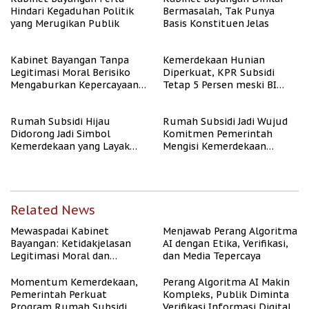
Hindari Kegaduhan Politik
Bermasalah, Tak Punya
yang Merugikan Publik
Basis Konstituen Jelas
Kabinet Bayangan Tanpa
Kemerdekaan Hunian
Legitimasi Moral Berisiko
Diperkuat, KPR Subsidi
Mengaburkan Kepercayaan
Tetap 5 Persen meski BI
Publik
Rate Naik
Rumah Subsidi Hijau
Rumah Subsidi Jadi Wujud
Didorong Jadi Simbol
Komitmen Pemerintah
Kemerdekaan yang Layak
Mengisi Kemerdekaan
dan Asri
dengan Kesejahteraan
Related News
Mewaspadai Kabinet
Menjawab Perang Algoritma
Bayangan: Ketidakjelasan
AI dengan Etika, Verifikasi,
Legitimasi Moral dan
dan Media Tepercaya
Representasi
Momentum Kemerdekaan,
Perang Algoritma AI Makin
Pemerintah Perkuat
Kompleks, Publik Diminta
Program Rumah Subsidi
Verifikasi Informasi Digital