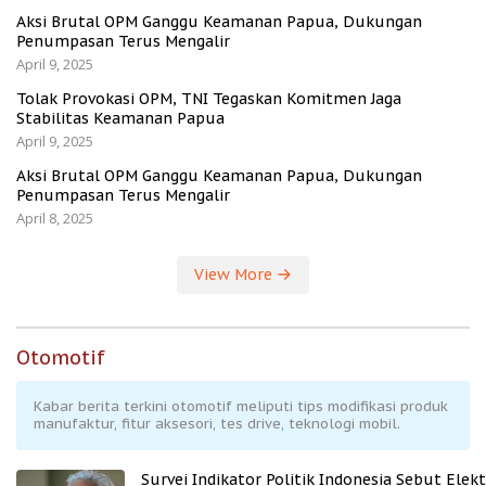
Aksi Brutal OPM Ganggu Keamanan Papua, Dukungan
Penumpasan Terus Mengalir
April 9, 2025
Tolak Provokasi OPM, TNI Tegaskan Komitmen Jaga
Stabilitas Keamanan Papua
April 9, 2025
Aksi Brutal OPM Ganggu Keamanan Papua, Dukungan
Penumpasan Terus Mengalir
April 8, 2025
View More
Otomotif
Kabar berita terkini otomotif meliputi tips modifikasi produk
manufaktur, fitur aksesori, tes drive, teknologi mobil.
Survei Indikator Politik Indonesia Sebut Elekt