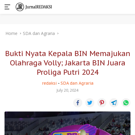
Skip
Home
SDA dan Agraria
to
content
Bukti Nyata Kepala BIN Memajukan
Olahraga Volly; Jakarta BIN Juara
Proliga Putri 2024
redaksi
-
SDA dan Agraria
July 20, 2024