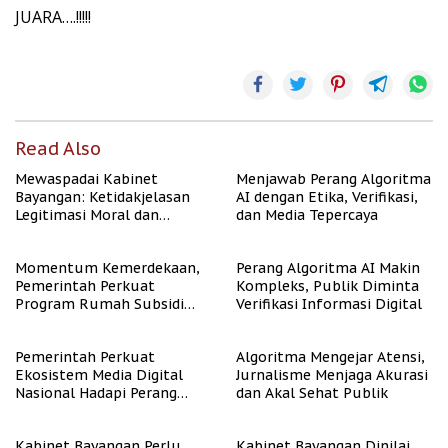
JUARA….!!!!!
Read Also
Mewaspadai Kabinet
Menjawab Perang Algoritma
Bayangan: Ketidakjelasan
AI dengan Etika, Verifikasi,
Legitimasi Moral dan
dan Media Tepercaya
Representasi
Momentum Kemerdekaan,
Perang Algoritma AI Makin
Pemerintah Perkuat
Kompleks, Publik Diminta
Program Rumah Subsidi
Verifikasi Informasi Digital
untuk Masyarakat
Berpenghasilan Rendah
Pemerintah Perkuat
Algoritma Mengejar Atensi,
Ekosistem Media Digital
Jurnalisme Menjaga Akurasi
Nasional Hadapi Perang
dan Akal Sehat Publik
Algoritma AI
Kabinet Bayangan Perlu
Kabinet Bayangan Dinilai