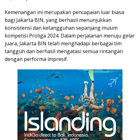
Kemenangan ini merupakan pencapaian luar biasa
bagi Jakarta BIN, yang berhasil menunjukkan
konsistensi dan ketangguhan sepanjang musim
kompetisi Proliga 2024. Dalam perjalanan menuju gelar
juara, Jakarta BIN telah menghadapi berbagai tim
tangguh dan berhasil mengatasi semua rintangan
dengan performa impresif.