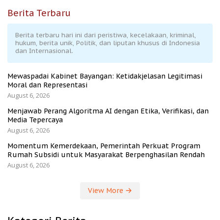
Berita Terbaru
Berita terbaru hari ini dari peristiwa, kecelakaan, kriminal,
hukum, berita unik, Politik, dan liputan khusus di Indonesia
dan Internasional.
Mewaspadai Kabinet Bayangan: Ketidakjelasan Legitimasi
Moral dan Representasi
August 6, 2026
Menjawab Perang Algoritma AI dengan Etika, Verifikasi, dan
Media Tepercaya
August 6, 2026
Momentum Kemerdekaan, Pemerintah Perkuat Program
Rumah Subsidi untuk Masyarakat Berpenghasilan Rendah
August 6, 2026
View More