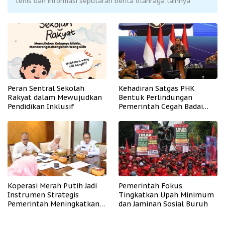
tenis dan informasi seputaran berita olahraga lainnya
Peran Sentral Sekolah
Kehadiran Satgas PHK
Rakyat dalam Mewujudkan
Bentuk Perlindungan
Pendidikan Inklusif
Pemerintah Cegah Badai
PHK
Koperasi Merah Putih Jadi
Pemerintah Fokus
Instrumen Strategis
Tingkatkan Upah Minimum
Pemerintah Meningkatkan
dan Jaminan Sosial Buruh
Kesejahteraan Desa