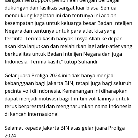
dukungan dan fasilitas sangat luar biasa. Semua
mendukung kegiatan ini dan tentunya ini adalah
kesempatan juga untuk keluarga besar Badan Intelijen
Negara dan tentunya untuk para atlet kita yang
tercinta. Terima kasih banyak. Insya Allah ke depan
akan kita lanjutkan dan melahirkan lagi atlet-atlet yang
berkualitas untuk Badan Intelijen Negara dan juga
Indonesia. Terima kasih,” tutup Suhandi
Gelar juara Proliga 2024 ini tidak hanya menjadi
kebanggaan bagi Jakarta BIN, tetapi juga bagi seluruh
pecinta voli di Indonesia. Kemenangan ini diharapkan
dapat menjadi motivasi bagi tim-tim voli lainnya untuk
terus berprestasi dan mengharumkan nama Indonesia
di kancah internasional.
Selamat kepada Jakarta BIN atas gelar juara Proliga
2024