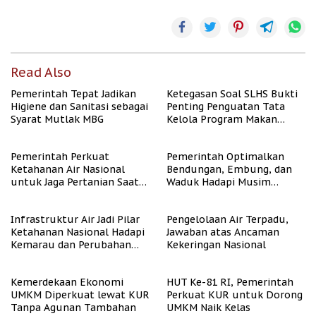
Read Also
Pemerintah Tepat Jadikan
Ketegasan Soal SLHS Bukti
Higiene dan Sanitasi sebagai
Penting Penguatan Tata
Syarat Mutlak MBG
Kelola Program Makan
Bergizi Gratis
Pemerintah Perkuat
Pemerintah Optimalkan
Ketahanan Air Nasional
Bendungan, Embung, dan
untuk Jaga Pertanian Saat
Waduk Hadapi Musim
Kemarau
Kemarau
Infrastruktur Air Jadi Pilar
Pengelolaan Air Terpadu,
Ketahanan Nasional Hadapi
Jawaban atas Ancaman
Kemarau dan Perubahan
Kekeringan Nasional
Iklim
Kemerdekaan Ekonomi
HUT Ke-81 RI, Pemerintah
UMKM Diperkuat lewat KUR
Perkuat KUR untuk Dorong
Tanpa Agunan Tambahan
UMKM Naik Kelas