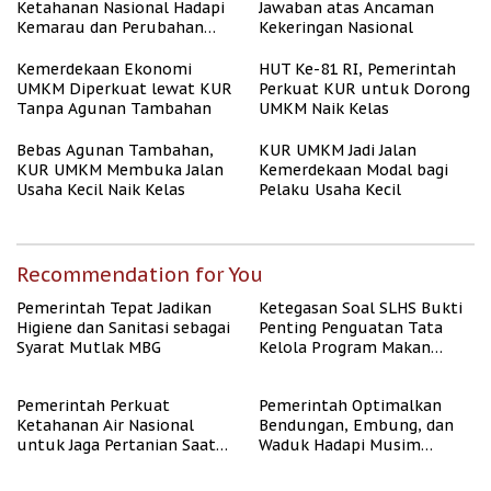
Ketahanan Nasional Hadapi
Jawaban atas Ancaman
Kemarau dan Perubahan
Kekeringan Nasional
Iklim
Kemerdekaan Ekonomi
HUT Ke-81 RI, Pemerintah
UMKM Diperkuat lewat KUR
Perkuat KUR untuk Dorong
Tanpa Agunan Tambahan
UMKM Naik Kelas
Bebas Agunan Tambahan,
KUR UMKM Jadi Jalan
KUR UMKM Membuka Jalan
Kemerdekaan Modal bagi
Usaha Kecil Naik Kelas
Pelaku Usaha Kecil
Recommendation for You
Pemerintah Tepat Jadikan
Ketegasan Soal SLHS Bukti
Higiene dan Sanitasi sebagai
Penting Penguatan Tata
Syarat Mutlak MBG
Kelola Program Makan
Bergizi Gratis
Pemerintah Perkuat
Pemerintah Optimalkan
Ketahanan Air Nasional
Bendungan, Embung, dan
untuk Jaga Pertanian Saat
Waduk Hadapi Musim
Kemarau
Kemarau