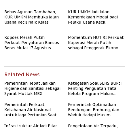
Bebas Agunan Tambahan,
KUR UMKM Jadi Jalan
KUR UMKM Membuka Jalan
Kemerdekaan Modal bagi
Usaha Kecil Naik Kelas
Pelaku Usaha Kecil
Kopdes Merah Putih
Momentum HUT RI Perkuat
Perkuat Penyaluran Bansos
Koperasi Merah Putih
Beras Mulai 17 Agustus
sebagai Penggerak Ekonomi
2026
Desa
Related News
Pemerintah Tepat Jadikan
Ketegasan Soal SLHS Bukti
Higiene dan Sanitasi sebagai
Penting Penguatan Tata
Syarat Mutlak MBG
Kelola Program Makan
Bergizi Gratis
Pemerintah Perkuat
Pemerintah Optimalkan
Ketahanan Air Nasional
Bendungan, Embung, dan
untuk Jaga Pertanian Saat
Waduk Hadapi Musim
Kemarau
Kemarau
Infrastruktur Air Jadi Pilar
Pengelolaan Air Terpadu,