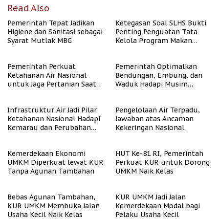
Read Also
Pemerintah Tepat Jadikan
Ketegasan Soal SLHS Bukti
Higiene dan Sanitasi sebagai
Penting Penguatan Tata
Syarat Mutlak MBG
Kelola Program Makan
Bergizi Gratis
Pemerintah Perkuat
Pemerintah Optimalkan
Ketahanan Air Nasional
Bendungan, Embung, dan
untuk Jaga Pertanian Saat
Waduk Hadapi Musim
Kemarau
Kemarau
Infrastruktur Air Jadi Pilar
Pengelolaan Air Terpadu,
Ketahanan Nasional Hadapi
Jawaban atas Ancaman
Kemarau dan Perubahan
Kekeringan Nasional
Iklim
Kemerdekaan Ekonomi
HUT Ke-81 RI, Pemerintah
UMKM Diperkuat lewat KUR
Perkuat KUR untuk Dorong
Tanpa Agunan Tambahan
UMKM Naik Kelas
Bebas Agunan Tambahan,
KUR UMKM Jadi Jalan
KUR UMKM Membuka Jalan
Kemerdekaan Modal bagi
Usaha Kecil Naik Kelas
Pelaku Usaha Kecil