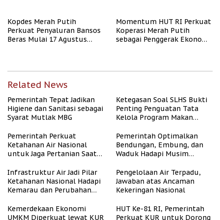
Kopdes Merah Putih
Momentum HUT RI Perkuat
Perkuat Penyaluran Bansos
Koperasi Merah Putih
Beras Mulai 17 Agustus
sebagai Penggerak Ekonomi
2026
Desa
Related News
Pemerintah Tepat Jadikan
Ketegasan Soal SLHS Bukti
Higiene dan Sanitasi sebagai
Penting Penguatan Tata
Syarat Mutlak MBG
Kelola Program Makan
Bergizi Gratis
Pemerintah Perkuat
Pemerintah Optimalkan
Ketahanan Air Nasional
Bendungan, Embung, dan
untuk Jaga Pertanian Saat
Waduk Hadapi Musim
Kemarau
Kemarau
Infrastruktur Air Jadi Pilar
Pengelolaan Air Terpadu,
Ketahanan Nasional Hadapi
Jawaban atas Ancaman
Kemarau dan Perubahan
Kekeringan Nasional
Iklim
Kemerdekaan Ekonomi
HUT Ke-81 RI, Pemerintah
UMKM Diperkuat lewat KUR
Perkuat KUR untuk Dorong