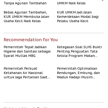
Tanpa Agunan Tambahan
UMKM Naik Kelas
Bebas Agunan Tambahan,
KUR UMKM Jadi Jalan
KUR UMKM Membuka Jalan
Kemerdekaan Modal bagi
Usaha Kecil Naik Kelas
Pelaku Usaha Kecil
Recommendation for You
Pemerintah Tepat Jadikan
Ketegasan Soal SLHS Bukti
Higiene dan Sanitasi sebagai
Penting Penguatan Tata
Syarat Mutlak MBG
Kelola Program Makan
Bergizi Gratis
Pemerintah Perkuat
Pemerintah Optimalkan
Ketahanan Air Nasional
Bendungan, Embung, dan
untuk Jaga Pertanian Saat
Waduk Hadapi Musim
Kemarau
Kemarau