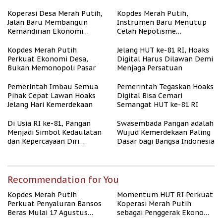
2026
Desa
Koperasi Desa Merah Putih,
Kopdes Merah Putih,
Jalan Baru Membangun
Instrumen Baru Menutup
Kemandirian Ekonomi
Celah Nepotisme
Papua
Penyaluran Bansos
Kopdes Merah Putih
Jelang HUT ke-81 RI, Hoaks
Perkuat Ekonomi Desa,
Digital Harus Dilawan Demi
Bukan Memonopoli Pasar
Menjaga Persatuan
Pemerintah Imbau Semua
Pemerintah Tegaskan Hoaks
Pihak Cepat Lawan Hoaks
Digital Bisa Cemari
Jelang Hari Kemerdekaan
Semangat HUT ke-81 RI
Di Usia RI ke-81, Pangan
Swasembada Pangan adalah
Menjadi Simbol Kedaulatan
Wujud Kemerdekaan Paling
dan Kepercayaan Diri
Dasar bagi Bangsa Indonesia
Nasional
Recommendation for You
Kopdes Merah Putih
Momentum HUT RI Perkuat
Perkuat Penyaluran Bansos
Koperasi Merah Putih
Beras Mulai 17 Agustus
sebagai Penggerak Ekonomi
2026
Desa