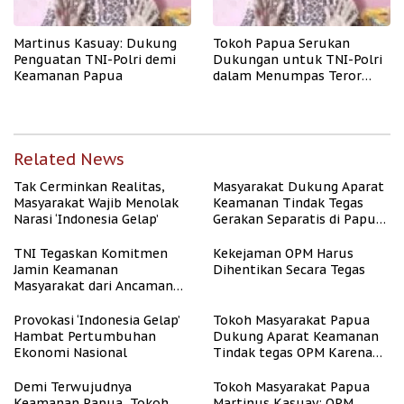
Martinus Kasuay: Dukung
Tokoh Papua Serukan
Penguatan TNI-Polri demi
Dukungan untuk TNI-Polri
Keamanan Papua
dalam Menumpas Teror
OPM
Related News
Tak Cerminkan Realitas,
Masyarakat Dukung Aparat
Masyarakat Wajib Menolak
Keamanan Tindak Tegas
Narasi ‘Indonesia Gelap’
Gerakan Separatis di Papua
Barat Daya
TNI Tegaskan Komitmen
Kekejaman OPM Harus
Jamin Keamanan
Dihentikan Secara Tegas
Masyarakat dari Ancaman
OPM
Provokasi ‘Indonesia Gelap’
Tokoh Masyarakat Papua
Hambat Pertumbuhan
Dukung Aparat Keamanan
Ekonomi Nasional
Tindak tegas OPM Karena
Aksinya Tidak Manusiawi
Demi Terwujudnya
Tokoh Masyarakat Papua
Keamanan Papua, Tokoh
Martinus Kasuay: OPM