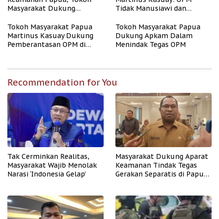
Masyarakat Dukung
Tidak Manusiawi dan
Tindakan Tegas Apkam
Meresahkan Masyarakat
Terhadap OPM
Tokoh Masyarakat Papua
Tokoh Masyarakat Papua
Martinus Kasuay Dukung
Dukung Apkam Dalam
Pemberantasan OPM di
Menindak Tegas OPM
Papua
Recommendation for You
Tak Cerminkan Realitas,
Masyarakat Dukung Aparat
Masyarakat Wajib Menolak
Keamanan Tindak Tegas
Narasi ‘Indonesia Gelap’
Gerakan Separatis di Papua
Barat Daya