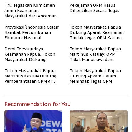
TNI Tegaskan Komitmen
Kekejaman OPM Harus
Jamin Keamanan
Dihentikan Secara Tegas
Masyarakat dari Ancaman
OPM
Provokasi ‘Indonesia Gelap’
Tokoh Masyarakat Papua
Hambat Pertumbuhan
Dukung Aparat Keamanan
Ekonomi Nasional
Tindak tegas OPM Karena
Aksinya Tidak Manusiawi
Demi Terwujudnya
Tokoh Masyarakat Papua
Keamanan Papua, Tokoh
Martinus Kasuay: OPM
Masyarakat Dukung
Tidak Manusiawi dan
Tindakan Tegas Apkam
Meresahkan Masyarakat
Terhadap OPM
Tokoh Masyarakat Papua
Tokoh Masyarakat Papua
Martinus Kasuay Dukung
Dukung Apkam Dalam
Pemberantasan OPM di
Menindak Tegas OPM
Papua
Recommendation for You