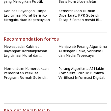
yang Merugikan Publik
Basis Konstituen Jelas
Kabinet Bayangan Tanpa
Kemerdekaan Hunian
Legitimasi Moral Berisiko
Diperkuat, KPR Subsidi
Mengaburkan Kepercayaan
Tetap 5 Persen meski BI
Publik
Rate Naik
Recommendation for You
Mewaspadai Kabinet
Menjawab Perang Algoritma
Bayangan: Ketidakjelasan
AI dengan Etika, Verifikasi,
Legitimasi Moral dan
dan Media Tepercaya
Representasi
Momentum Kemerdekaan,
Perang Algoritma AI Makin
Pemerintah Perkuat
Kompleks, Publik Diminta
Program Rumah Subsidi
Verifikasi Informasi Digital
untuk Masyarakat
Berpenghasilan Rendah
Kabinet Merah Putih