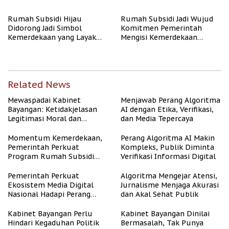
Publik
Rate Naik
Rumah Subsidi Hijau
Rumah Subsidi Jadi Wujud
Didorong Jadi Simbol
Komitmen Pemerintah
Kemerdekaan yang Layak
Mengisi Kemerdekaan
dan Asri
dengan Kesejahteraan
Related News
Mewaspadai Kabinet
Menjawab Perang Algoritma
Bayangan: Ketidakjelasan
AI dengan Etika, Verifikasi,
Legitimasi Moral dan
dan Media Tepercaya
Representasi
Momentum Kemerdekaan,
Perang Algoritma AI Makin
Pemerintah Perkuat
Kompleks, Publik Diminta
Program Rumah Subsidi
Verifikasi Informasi Digital
untuk Masyarakat
Berpenghasilan Rendah
Pemerintah Perkuat
Algoritma Mengejar Atensi,
Ekosistem Media Digital
Jurnalisme Menjaga Akurasi
Nasional Hadapi Perang
dan Akal Sehat Publik
Algoritma AI
Kabinet Bayangan Perlu
Kabinet Bayangan Dinilai
Hindari Kegaduhan Politik
Bermasalah, Tak Punya