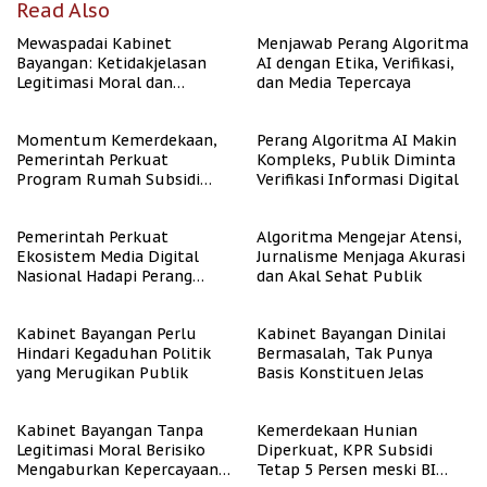
Read Also
Mewaspadai Kabinet
Menjawab Perang Algoritma
Bayangan: Ketidakjelasan
AI dengan Etika, Verifikasi,
Legitimasi Moral dan
dan Media Tepercaya
Representasi
Momentum Kemerdekaan,
Perang Algoritma AI Makin
Pemerintah Perkuat
Kompleks, Publik Diminta
Program Rumah Subsidi
Verifikasi Informasi Digital
untuk Masyarakat
Berpenghasilan Rendah
Pemerintah Perkuat
Algoritma Mengejar Atensi,
Ekosistem Media Digital
Jurnalisme Menjaga Akurasi
Nasional Hadapi Perang
dan Akal Sehat Publik
Algoritma AI
Kabinet Bayangan Perlu
Kabinet Bayangan Dinilai
Hindari Kegaduhan Politik
Bermasalah, Tak Punya
yang Merugikan Publik
Basis Konstituen Jelas
Kabinet Bayangan Tanpa
Kemerdekaan Hunian
Legitimasi Moral Berisiko
Diperkuat, KPR Subsidi
Mengaburkan Kepercayaan
Tetap 5 Persen meski BI