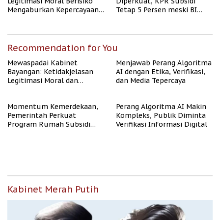
Legitimasi Moral Berisiko
Diperkuat, KPR Subsidi
Mengaburkan Kepercayaan
Tetap 5 Persen meski BI
Publik
Rate Naik
Recommendation for You
Mewaspadai Kabinet
Menjawab Perang Algoritma
Bayangan: Ketidakjelasan
AI dengan Etika, Verifikasi,
Legitimasi Moral dan
dan Media Tepercaya
Representasi
Momentum Kemerdekaan,
Perang Algoritma AI Makin
Pemerintah Perkuat
Kompleks, Publik Diminta
Program Rumah Subsidi
Verifikasi Informasi Digital
untuk Masyarakat
Berpenghasilan Rendah
Kabinet Merah Putih