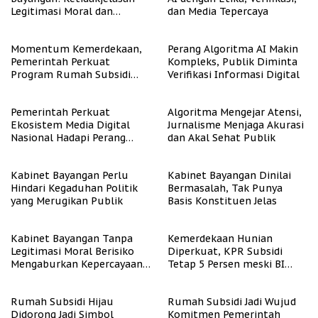
Legitimasi Moral dan
dan Media Tepercaya
Representasi
Momentum Kemerdekaan,
Perang Algoritma AI Makin
Pemerintah Perkuat
Kompleks, Publik Diminta
Program Rumah Subsidi
Verifikasi Informasi Digital
untuk Masyarakat
Berpenghasilan Rendah
Pemerintah Perkuat
Algoritma Mengejar Atensi,
Ekosistem Media Digital
Jurnalisme Menjaga Akurasi
Nasional Hadapi Perang
dan Akal Sehat Publik
Algoritma AI
Kabinet Bayangan Perlu
Kabinet Bayangan Dinilai
Hindari Kegaduhan Politik
Bermasalah, Tak Punya
yang Merugikan Publik
Basis Konstituen Jelas
Kabinet Bayangan Tanpa
Kemerdekaan Hunian
Legitimasi Moral Berisiko
Diperkuat, KPR Subsidi
Mengaburkan Kepercayaan
Tetap 5 Persen meski BI
Publik
Rate Naik
Rumah Subsidi Hijau
Rumah Subsidi Jadi Wujud
Didorong Jadi Simbol
Komitmen Pemerintah