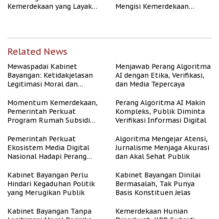
Kemerdekaan yang Layak
Mengisi Kemerdekaan
dan Asri
dengan Kesejahteraan
Related News
Mewaspadai Kabinet
Menjawab Perang Algoritma
Bayangan: Ketidakjelasan
AI dengan Etika, Verifikasi,
Legitimasi Moral dan
dan Media Tepercaya
Representasi
Momentum Kemerdekaan,
Perang Algoritma AI Makin
Pemerintah Perkuat
Kompleks, Publik Diminta
Program Rumah Subsidi
Verifikasi Informasi Digital
untuk Masyarakat
Berpenghasilan Rendah
Pemerintah Perkuat
Algoritma Mengejar Atensi,
Ekosistem Media Digital
Jurnalisme Menjaga Akurasi
Nasional Hadapi Perang
dan Akal Sehat Publik
Algoritma AI
Kabinet Bayangan Perlu
Kabinet Bayangan Dinilai
Hindari Kegaduhan Politik
Bermasalah, Tak Punya
yang Merugikan Publik
Basis Konstituen Jelas
Kabinet Bayangan Tanpa
Kemerdekaan Hunian