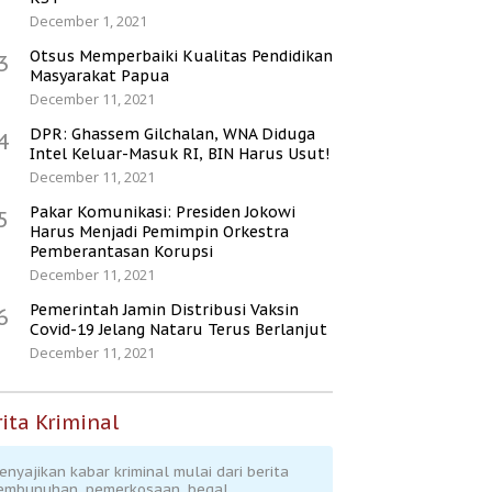
December 1, 2021
Otsus Memperbaiki Kualitas Pendidikan
3
Masyarakat Papua
December 11, 2021
DPR: Ghassem Gilchalan, WNA Diduga
4
Intel Keluar-Masuk RI, BIN Harus Usut!
December 11, 2021
Pakar Komunikasi: Presiden Jokowi
5
Harus Menjadi Pemimpin Orkestra
Pemberantasan Korupsi
December 11, 2021
Pemerintah Jamin Distribusi Vaksin
6
Covid-19 Jelang Nataru Terus Berlanjut
December 11, 2021
ita Kriminal
enyajikan kabar kriminal mulai dari berita
embunuhan, pemerkosaan, begal,