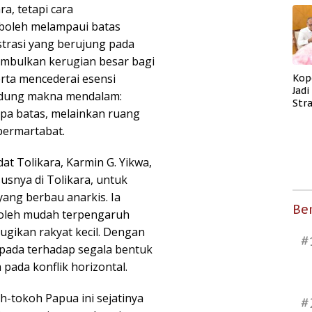
a, tetapi cara
 boleh melampaui batas
rasi yang berujung pada
imbulkan kerugian besar bagi
rta mencederai esensi
Kop
Jad
andung makna mendalam:
Str
pa batas, melainkan ruang
Men
Kes
bermartabat.
at Tolikara, Karmin G. Yikwa,
snya di Tolikara, untuk
yang berbau anarkis. Ia
Ber
oleh mudah terpengaruh
ugikan rakyat kecil. Dengan
#
spada terhadap segala bentuk
ada konflik horizontal.
oh-tokoh Papua ini sejatinya
#