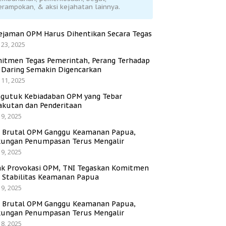
erampokan, & aksi kejahatan lainnya.
ejaman OPM Harus Dihentikan Secara Tegas
 23, 2025
itmen Tegas Pemerintah, Perang Terhadap
i Daring Semakin Digencarkan
 11, 2025
gutuk Kebiadaban OPM yang Tebar
akutan dan Penderitaan
 9, 2025
i Brutal OPM Ganggu Keamanan Papua,
ungan Penumpasan Terus Mengalir
 9, 2025
ak Provokasi OPM, TNI Tegaskan Komitmen
a Stabilitas Keamanan Papua
 9, 2025
i Brutal OPM Ganggu Keamanan Papua,
ungan Penumpasan Terus Mengalir
 8, 2025