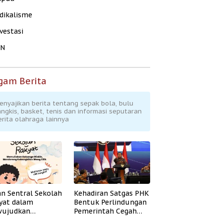
dikalisme
vestasi
KN
gam Berita
enyajikan berita tentang sepak bola, bulu
angkis, basket, tenis dan informasi seputaran
erita olahraga lainnya
an Sentral Sekolah
Kehadiran Satgas PHK
yat dalam
Bentuk Perlindungan
ujudkan
Pemerintah Cegah
idikan Inklusif
Badai PHK