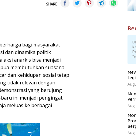
SHARE
Ber
Be
berharga bagi masyarakat
k
i dan dinamika politik
P
I
 aksi anarkis bisa menjadi
. Papua membutuhkan suasana
Mew
ar dan kehidupan sosial tetap
Leg
ang tidak relevan dengan
Augu
 demonstrasi yang berujung
Men
u-baru ini menjadi pengingat
Veri
aja meluas ke berbagai
Augu
Mom
Pro
Ber
Augu