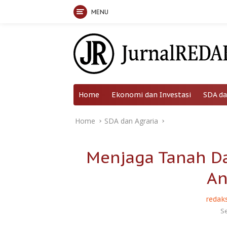
MENU
Skip
to
content
Home
Ekonomi dan Investasi
SDA da
Home
SDA dan Agraria
Menjaga Tanah Da
An
redaks
S