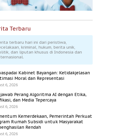
ita Terbaru
rita terbaru hari ini dari peristiwa,
ecelakaan, kriminal, hukum, berita unik,
olitik, dan liputan khusus di Indonesia dan
nternasional.
aspadai Kabinet Bayangan: Ketidakjelasan
itimasi Moral dan Representasi
st 6, 2026
jawab Perang Algoritma AI dengan Etika,
fikasi, dan Media Tepercaya
st 6, 2026
entum Kemerdekaan, Pemerintah Perkuat
gram Rumah Subsidi untuk Masyarakat
penghasilan Rendah
st 6, 2026