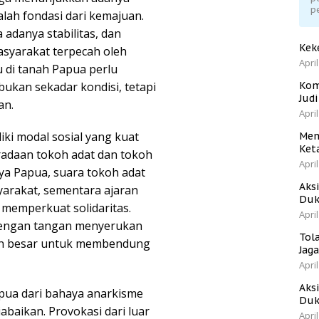
p
lah fondasi dari kemajuan.
adanya stabilitas, dan
Kek
masyarakat terpecah oleh
April
du di tanah Papua perlu
bukan sekadar kondisi, tetapi
Kom
Jud
an.
April
iki modal sosial yang kuat
Men
Ket
radaan tokoh adat dan tokoh
April
ya Papua, suara tokoh adat
Aks
yarakat, sementara ajaran
Duk
 memperkuat solidaritas.
April
andengan tangan menyerukan
Tol
tan besar untuk membendung
Jag
April
Aks
pua dari bahaya anarkisme
Duk
iabaikan. Provokasi dari luar
April