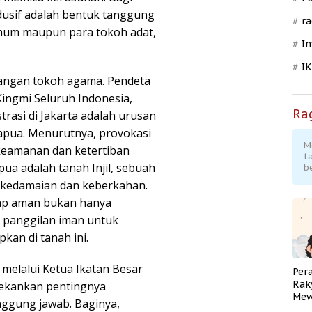
dusif adalah bentuk tanggung
ra
umum maupun para tokoh adat,
In
I
langan tokoh agama. Pendeta
ingmi Seluruh Indonesia,
Ra
asi di Jakarta adalah urusan
 Papua. Menurutnya, provokasi
M
eamanan dan ketertiban
t
a adalah tanah Injil, sebuah
b
l kedamaian dan keberkahan.
tap aman bukan hanya
n panggilan iman untuk
kan di tanah ini.
 melalui Ketua Ikatan Besar
Per
Rak
nekankan pentingnya
Mew
nggung jawab. Baginya,
Pend