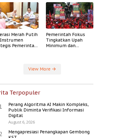
erasi Merah Putih
Pemerintah Fokus
i Instrumen
Tingkatkan Upah
ategis Pemerintah
Minimum dan
ingkatkan
Jaminan Sosial Buruh
ejahteraan Desa
View More
ita Terpopuler
Perang Algoritma AI Makin Kompleks,
1
Publik Diminta Verifikasi Informasi
Digital
August 6, 2026
Mengapresiasi Penangkapan Gembong
2
KST