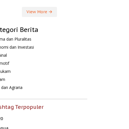
View More
tegori Berita
a dan Pluralitas
omi dan Investasi
inal
motif
hukam
am
dan Agraria
shtag Terpopuler
20
apua