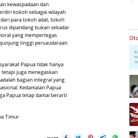
ngan kewaspadaan dan
rdiri kokoh sebagai wilayah
dari para tokoh adat, tokoh
rus dipandang bukan sekadar
moral yang mempertegas
Ot
njunjung tinggi persaudaraan
K
m
te
yarakat Papua tidak hanya
, tetapi juga menegaskan
dalah bagian integral yang
nasional. Kedamaian Papua
ga Papua tetap damai berarti
wa Timur