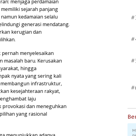
iran: menjaga perdamaian
memiliki sejarah panjang
 namun kedamaian selalu
#
melindungi generasi mendatang.
rkan kerugian dan
#
lihkan.
ak pernah menyelesaikan
#
an masalah baru. Kerusakan
syarakat, hingga
pak nyata yang sering kali
t membangun infrastruktur,
#
kan kesejahteraan rakyat,
menghambat laju
ak provokasi dan meneguhkan
ilihan yang rasional
Ber
M
juga menunjukkan adanya
p