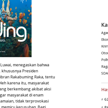
Ka
Agam
Ekon
Krim
Oto
Pol
i Luwai, menegaskan bahwa
Rag
, khususnya Presiden
SDA 
ibran Rakabuming Raka, tentu
leh karena itu, masyarakat
yang berkembang akibat aksi
Ha
agar masyarakat di enam
G
amaian, tidak terprovokasi
i memicu kerusuhan. Bagi
P