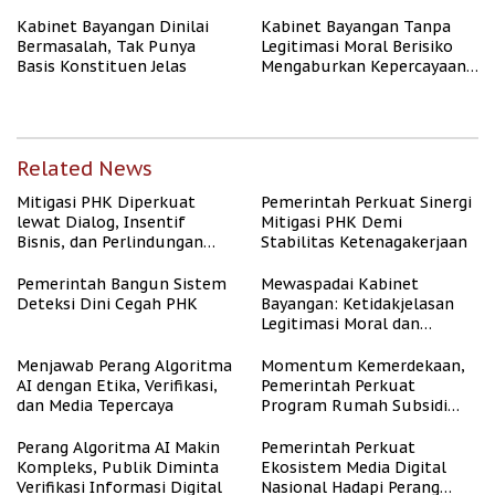
Kabinet Bayangan Dinilai
Kabinet Bayangan Tanpa
Bermasalah, Tak Punya
Legitimasi Moral Berisiko
Basis Konstituen Jelas
Mengaburkan Kepercayaan
Publik
Related News
Mitigasi PHK Diperkuat
Pemerintah Perkuat Sinergi
lewat Dialog, Insentif
Mitigasi PHK Demi
Bisnis, dan Perlindungan
Stabilitas Ketenagakerjaan
Tenaga Kerja
Pemerintah Bangun Sistem
Mewaspadai Kabinet
Deteksi Dini Cegah PHK
Bayangan: Ketidakjelasan
Legitimasi Moral dan
Representasi
Menjawab Perang Algoritma
Momentum Kemerdekaan,
AI dengan Etika, Verifikasi,
Pemerintah Perkuat
dan Media Tepercaya
Program Rumah Subsidi
untuk Masyarakat
Berpenghasilan Rendah
Perang Algoritma AI Makin
Pemerintah Perkuat
Kompleks, Publik Diminta
Ekosistem Media Digital
Verifikasi Informasi Digital
Nasional Hadapi Perang