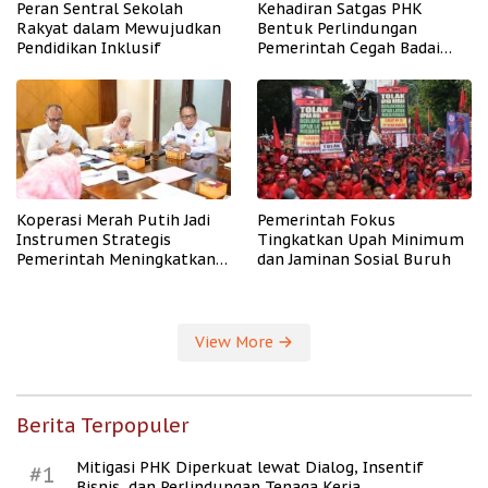
Peran Sentral Sekolah
Kehadiran Satgas PHK
Rakyat dalam Mewujudkan
Bentuk Perlindungan
Pendidikan Inklusif
Pemerintah Cegah Badai
PHK
Koperasi Merah Putih Jadi
Pemerintah Fokus
Instrumen Strategis
Tingkatkan Upah Minimum
Pemerintah Meningkatkan
dan Jaminan Sosial Buruh
Kesejahteraan Desa
View More
Berita Terpopuler
Mitigasi PHK Diperkuat lewat Dialog, Insentif
#1
Bisnis, dan Perlindungan Tenaga Kerja