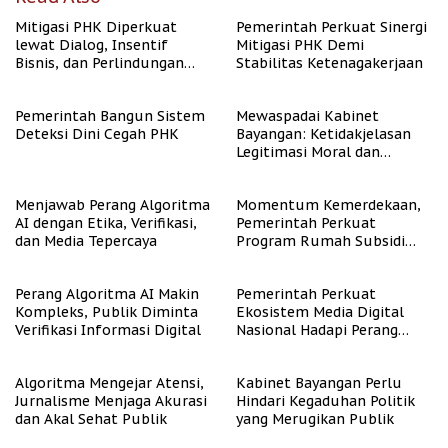
Mitigasi PHK Diperkuat
Pemerintah Perkuat Sinergi
lewat Dialog, Insentif
Mitigasi PHK Demi
Bisnis, dan Perlindungan
Stabilitas Ketenagakerjaan
Tenaga Kerja
Pemerintah Bangun Sistem
Mewaspadai Kabinet
Deteksi Dini Cegah PHK
Bayangan: Ketidakjelasan
Legitimasi Moral dan
Representasi
Menjawab Perang Algoritma
Momentum Kemerdekaan,
AI dengan Etika, Verifikasi,
Pemerintah Perkuat
dan Media Tepercaya
Program Rumah Subsidi
untuk Masyarakat
Berpenghasilan Rendah
Perang Algoritma AI Makin
Pemerintah Perkuat
Kompleks, Publik Diminta
Ekosistem Media Digital
Verifikasi Informasi Digital
Nasional Hadapi Perang
Algoritma AI
Algoritma Mengejar Atensi,
Kabinet Bayangan Perlu
Jurnalisme Menjaga Akurasi
Hindari Kegaduhan Politik
dan Akal Sehat Publik
yang Merugikan Publik