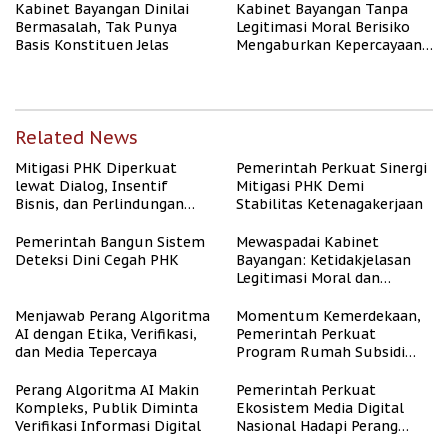
Kabinet Bayangan Dinilai
Kabinet Bayangan Tanpa
Bermasalah, Tak Punya
Legitimasi Moral Berisiko
Basis Konstituen Jelas
Mengaburkan Kepercayaan
Publik
Related News
Mitigasi PHK Diperkuat
Pemerintah Perkuat Sinergi
lewat Dialog, Insentif
Mitigasi PHK Demi
Bisnis, dan Perlindungan
Stabilitas Ketenagakerjaan
Tenaga Kerja
Pemerintah Bangun Sistem
Mewaspadai Kabinet
Deteksi Dini Cegah PHK
Bayangan: Ketidakjelasan
Legitimasi Moral dan
Representasi
Menjawab Perang Algoritma
Momentum Kemerdekaan,
AI dengan Etika, Verifikasi,
Pemerintah Perkuat
dan Media Tepercaya
Program Rumah Subsidi
untuk Masyarakat
Berpenghasilan Rendah
Perang Algoritma AI Makin
Pemerintah Perkuat
Kompleks, Publik Diminta
Ekosistem Media Digital
Verifikasi Informasi Digital
Nasional Hadapi Perang
Algoritma AI