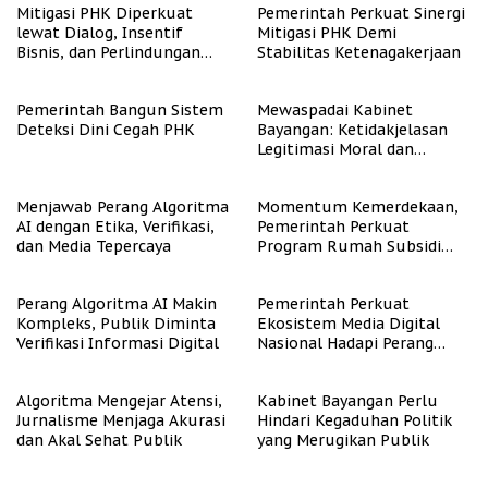
Mitigasi PHK Diperkuat
Pemerintah Perkuat Sinergi
lewat Dialog, Insentif
Mitigasi PHK Demi
Bisnis, dan Perlindungan
Stabilitas Ketenagakerjaan
Tenaga Kerja
Pemerintah Bangun Sistem
Mewaspadai Kabinet
Deteksi Dini Cegah PHK
Bayangan: Ketidakjelasan
Legitimasi Moral dan
Representasi
Menjawab Perang Algoritma
Momentum Kemerdekaan,
AI dengan Etika, Verifikasi,
Pemerintah Perkuat
dan Media Tepercaya
Program Rumah Subsidi
untuk Masyarakat
Berpenghasilan Rendah
Perang Algoritma AI Makin
Pemerintah Perkuat
Kompleks, Publik Diminta
Ekosistem Media Digital
Verifikasi Informasi Digital
Nasional Hadapi Perang
Algoritma AI
Algoritma Mengejar Atensi,
Kabinet Bayangan Perlu
Jurnalisme Menjaga Akurasi
Hindari Kegaduhan Politik
dan Akal Sehat Publik
yang Merugikan Publik