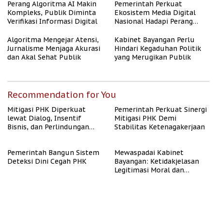
Berpenghasilan Rendah
Perang Algoritma AI Makin
Pemerintah Perkuat
Kompleks, Publik Diminta
Ekosistem Media Digital
Verifikasi Informasi Digital
Nasional Hadapi Perang
Algoritma AI
Algoritma Mengejar Atensi,
Kabinet Bayangan Perlu
Jurnalisme Menjaga Akurasi
Hindari Kegaduhan Politik
dan Akal Sehat Publik
yang Merugikan Publik
Recommendation for You
Mitigasi PHK Diperkuat
Pemerintah Perkuat Sinergi
lewat Dialog, Insentif
Mitigasi PHK Demi
Bisnis, dan Perlindungan
Stabilitas Ketenagakerjaan
Tenaga Kerja
Pemerintah Bangun Sistem
Mewaspadai Kabinet
Deteksi Dini Cegah PHK
Bayangan: Ketidakjelasan
Legitimasi Moral dan
Representasi