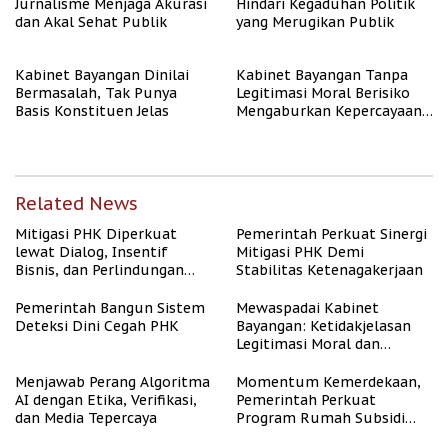
Jurnalisme Menjaga Akurasi
Hindari Kegaduhan Politik
dan Akal Sehat Publik
yang Merugikan Publik
Kabinet Bayangan Dinilai
Kabinet Bayangan Tanpa
Bermasalah, Tak Punya
Legitimasi Moral Berisiko
Basis Konstituen Jelas
Mengaburkan Kepercayaan
Publik
Related News
Mitigasi PHK Diperkuat
Pemerintah Perkuat Sinergi
lewat Dialog, Insentif
Mitigasi PHK Demi
Bisnis, dan Perlindungan
Stabilitas Ketenagakerjaan
Tenaga Kerja
Pemerintah Bangun Sistem
Mewaspadai Kabinet
Deteksi Dini Cegah PHK
Bayangan: Ketidakjelasan
Legitimasi Moral dan
Representasi
Menjawab Perang Algoritma
Momentum Kemerdekaan,
AI dengan Etika, Verifikasi,
Pemerintah Perkuat
dan Media Tepercaya
Program Rumah Subsidi
untuk Masyarakat