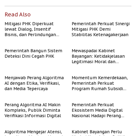
Read Also
Mitigasi PHK Diperkuat
Pemerintah Perkuat Sinergi
lewat Dialog, Insentif
Mitigasi PHK Demi
Bisnis, dan Perlindungan
Stabilitas Ketenagakerjaan
Tenaga Kerja
Pemerintah Bangun Sistem
Mewaspadai Kabinet
Deteksi Dini Cegah PHK
Bayangan: Ketidakjelasan
Legitimasi Moral dan
Representasi
Menjawab Perang Algoritma
Momentum Kemerdekaan,
AI dengan Etika, Verifikasi,
Pemerintah Perkuat
dan Media Tepercaya
Program Rumah Subsidi
untuk Masyarakat
Berpenghasilan Rendah
Perang Algoritma AI Makin
Pemerintah Perkuat
Kompleks, Publik Diminta
Ekosistem Media Digital
Verifikasi Informasi Digital
Nasional Hadapi Perang
Algoritma AI
Algoritma Mengejar Atensi,
Kabinet Bayangan Perlu